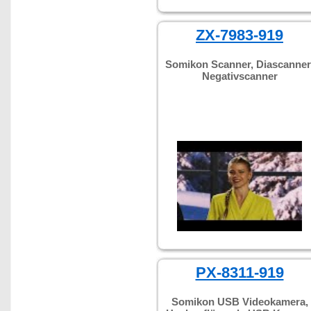
ZX-7983-919
Somikon Scanner, Diascanner
Negativscanner
PX-8311-919
Somikon USB Videokamera,