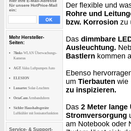
hier Ihre E-Mail-Adresse
Der flexible und wa
für unsere HotPrice-Mail
ein:
Rohre und Leitung
bzw. Korrosion
zu 
Mehr Hersteller-
Das
dimmbare LED
Seiten:
Ausleuchtung.
Ne
7links
WLAN Überwachungs-
Bastlern
kommen 
Kameras
AGT
Akku Luftpumpen Auto
Ebenso hervorragen
ELESION
um
Tierbauten
wie 
zu inspizieren.
Lunartec
Solar-Leuchten
OctaCam
Armbanduhren
Das
2 Meter lange
Sichler Haushaltsgeräte
Luftkühler mit Ionisatorfunktion
Stromversorgung
u
am Notebook oder N
Service- & Support-