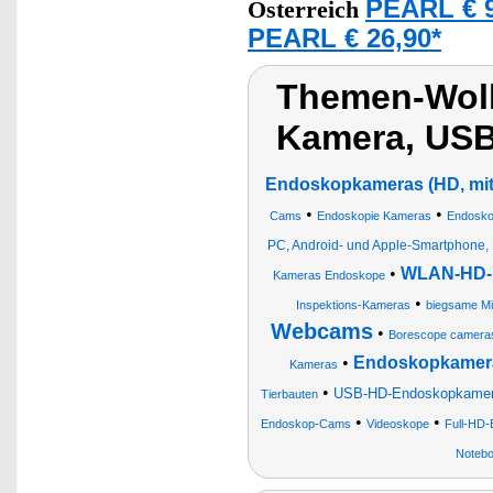
PEARL € 9
Österreich
PEARL € 26,90*
Themen-Wolk
Kamera, US
Endoskopkameras (HD, mit
•
•
Cams
Endoskopie Kameras
Endosko
PC, Android- und Apple-Smartphone, 
•
WLAN-HD-E
Kameras Endoskope
•
Inspektions-Kameras
biegsame Mi
Webcams
•
Borescope camera
•
Endoskopkamera
Kameras
•
USB-HD-Endoskopkame
Tierbauten
•
•
Endoskop-Cams
Videoskope
Full-HD-
Notebo