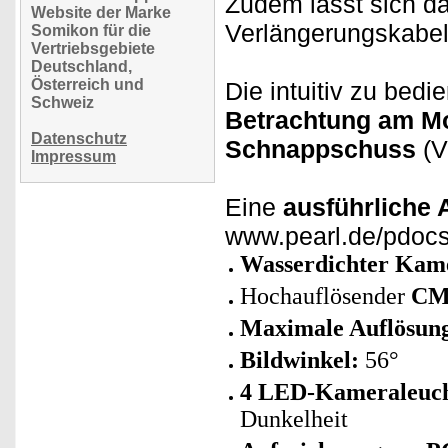
Zudem lässt sich d
Website der Marke
Verlängerungskabel
Somikon für die
Vertriebsgebiete
Deutschland,
Österreich und
Die intuitiv zu bed
Schweiz
Betrachtung am Mo
Datenschutz
Schnappschuss
(V
Impressum
Eine
ausführliche 
www.pearl.de/pdoc
Wasserdichter Kam
Hochauflösender
CM
Maximale Auflösun
Bildwinkel:
56°
4 LED-Kameraleucht
Dunkelheit