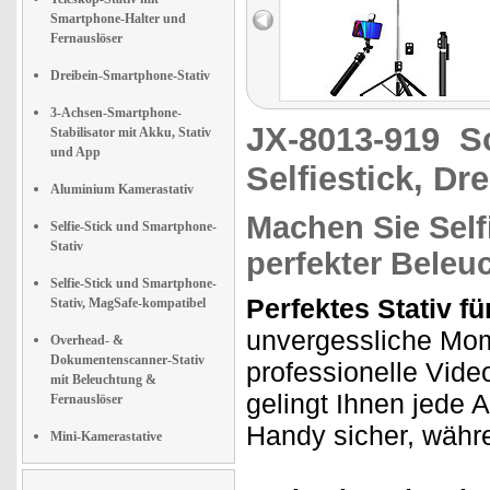
Smartphone-Halter und
Fernauslöser
Dreibein-Smartphone-Stativ
3-Achsen-Smartphone-
JX-8013-919
S
Stabilisator mit Akku, Stativ
und App
Selfiestick, Dr
Aluminium Kamerastativ
Machen Sie Self
Selfie-Stick und Smartphone-
Stativ
perfekter Beleu
Selfie-Stick und Smartphone-
Perfektes Stativ fü
Stativ, MagSafe-kompatibel
unvergessliche Mom
Overhead- &
Dokumentenscanner-Stativ
professionelle Vide
mit Beleuchtung &
gelingt Ihnen jede 
Fernauslöser
Handy sicher, währe
Mini-Kamerastative