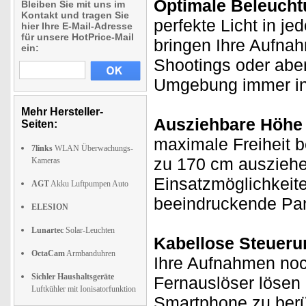
Optimale Beleucht
Bleiben Sie mit uns im
Kontakt und tragen Sie
perfekte Licht in j
hier Ihre E-Mail-Adresse
für unsere HotPrice-Mail
bringen Ihre Aufnah
ein:
Shootings oder aben
Umgebung immer ins
Mehr Hersteller-
Ausziehbare Höhe f
Seiten:
maximale Freiheit be
7links
WLAN Überwachungs-
zu 170 cm ausziehen
Kameras
Einsatzmöglichkeite
AGT
Akku Luftpumpen Auto
beeindruckende Pa
ELESION
Lunartec
Solar-Leuchten
Kabellose Steueru
OctaCam
Armbanduhren
Ihre Aufnahmen noc
Sichler Haushaltsgeräte
Fernauslöser lösen
Luftkühler mit Ionisatorfunktion
Smartphone zu berüh