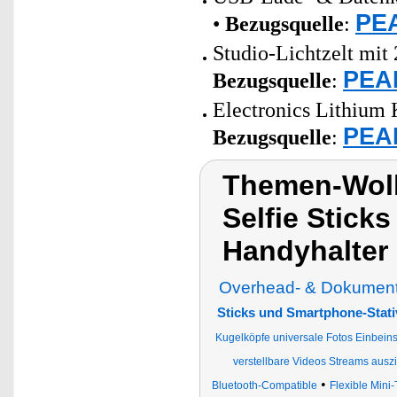
PEA
•
Bezugsquelle
:
Studio-Lichtzelt mit
PEAR
Bezugsquelle
:
Electronics Lithium 
PEAR
Bezugsquelle
:
Themen-Wolk
Selfie Stick
Handyhalter
Overhead- & Dokumente
Sticks und Smartphone-Stati
Kugelköpfe universale Fotos Einbeins
verstellbare Videos Streams aus
•
Bluetooth-Compatible
Flexible Mini