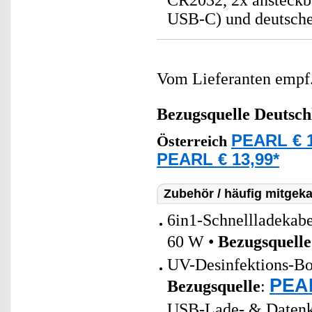
CR2032, 2x ansteck
USB-C) und deutsche
Vom Lieferanten emp
Bezugsquelle
Deutsch
PEARL € 1
Österreich
PEARL € 13,99*
Zubehör / häufig mitgeka
6in1-Schnellladeka
60 W •
Bezugsquelle
UV-Desinfektions-Box
PEAR
Bezugsquelle
:
USB-Lade- & Datenka