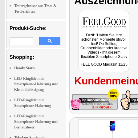
Auszeichnun
Testergebnisse aus Tests &
Testberichten
Produkt-Suche:
Fazit: "Halten Sie Ihre
schönsten Momente stilvoll
fest! Ob Selfies,
Gruppenbilder oder kreative
Videos - mit diesem
Shopping:
flexiblen Smartphone-Stativ
gelingen Ihnen jede
FEEL GOOD Magazin 11/25
Aufnahme spielend leicht.
Handy Stativ
Dank stabiler Konstruktion
bleibt Ihr Handy sicher
Kundenmeinu
stehen, während Sie den
LED-Ringlicht mit
perfekten Winkel einstellen.
Smartphone-Halterung und
Zwei ansteckbare LED-
Klemmbefestigung
Lichter sorgen für optimale
Beleuchtung, damit Sie
immer im besten Licht
LED-Ringlicht mit
erscheinen – egal ob
Smartphone-Halterung
drinnen oder abends
unterwegs."
LED-Ringlicht mit
Smartphone-Halterung und
Fernauslöser
Teleskop-Stativ mit