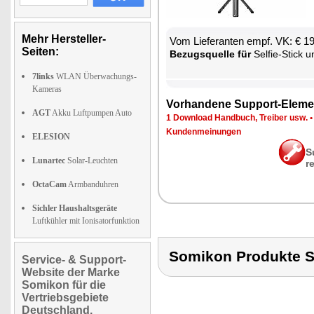
Mehr Hersteller-
Vom Lie­fe­ran­ten empf. VK: € 1
Seiten:
Be­zugs­quel­le für
Sel­fie-Stick und 
7links
WLAN Überwachungs-
Kameras
Vor­han­de­ne Sup­port-Ele­me
AGT
Akku Luftpumpen Auto
1 Down­load Hand­buch, Trei­ber usw.
Kun­den­mei­nun­gen
ELESION
S
Lunartec
Solar-Leuchten
r
OctaCam
Armbanduhren
Sichler Haushaltsgeräte
Luftkühler mit Ionisatorfunktion
Somikon Produkte
Service- & Support-
Website der Marke
Somikon für die
Vertriebsgebiete
Deutschland,