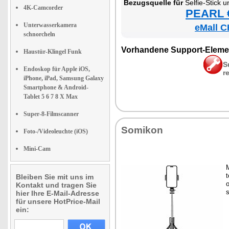
Be­zugs­quel­le für
Sel­fie-Stick und 
4K-Camcorder
PEARL €
Unterwasserkamera
eMall C
schnorcheln
Vor­han­de­ne Sup­port-Ele­me
Haustür-Klingel Funk
S
Endoskop für Apple iOS,
r
iPhone, iPad, Samsung Galaxy
Smartphone & Android-
Tablet 5 6 7 8 X Max
Super-8-Filmscanner
So­mi­kon
Foto-/Videoleuchte (iOS)
Mini-Cam
M
t
Bleiben Sie mit uns im
o
Kontakt und tragen Sie
s
hier Ihre E-Mail-Adresse
für unsere HotPrice-Mail
ein: