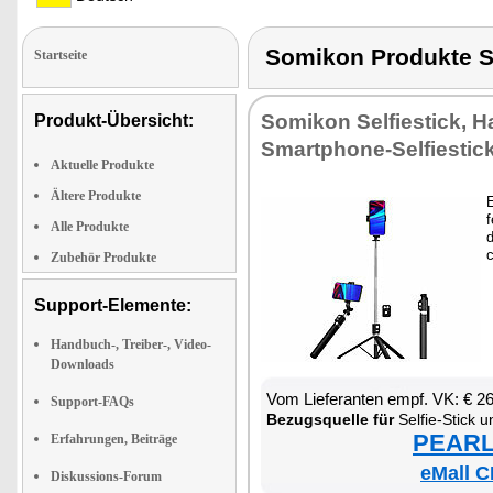
Somikon Produkte
Startseite
So­mi­kon Sel­fiestick, Ha
Produkt-Übersicht:
Smart­pho­ne-Sel­fiestic
Aktuelle Produkte
Ältere Produkte
E
f
Alle Produkte
d
c
Zubehör Produkte
Support-Elemente:
Handbuch-, Treiber-, Video-
Downloads
Vom Lie­fe­ran­ten empf. VK: € 2
Support-FAQs
Be­zugs­quel­le für
Sel­fie-Stick und 
PEARL 
Erfahrungen, Beiträge
eMall C
Diskussions-Forum