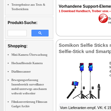
Testergebnisse aus Tests &
Vor­han­de­ne Sup­port-Ele­me
Testberichten
1 Down­load Hand­buch, Trei­ber usw.
S
r
Produkt-Suche:
So­mi­kon Sel­fie Sticks m
Shopping:
Sel­fie-Stick und Smart­p
Mini-Kamera Überwachung
Hochauflösende Kamera
E
f
d
Diafilmscanner
c
Bewegungserfassung
Innenbereich surveillance
mobil unterwegs anschauen
weltweit weltweiter
Filmkonvertierung Filmscan
Gadget Archiv
Vom Lie­fe­ran­ten empf. VK: € 1