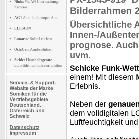
7links
WLAN Überwachungs-
Kameras
Bilderrahmen 2
AGT
Akku Luftpumpen Auto
Übersichtliche 
ELESION
Innen-/Außente
Lunartec
Solar-Leuchten
prognose.
Auch
OctaCam
Armbanduhren
uvm.
Sichler Haushaltsgeräte
Luftkühler mit Ionisatorfunktion
Schicke Funk-Wett
einem! Mit diesem
Service- & Support-
Erlebnis.
Website der Marke
Somikon für die
Vertriebsgebiete
Neben der
genauen
Deutschland,
Österreich und
dem volldigitalen 
Schweiz
Luftfeuchtigkeit un
Datenschutz
Impressum