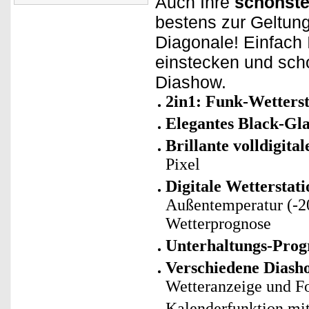
Auch Ihre
schönste
bestens zur Geltung
Diagonale! Einfach
einstecken und sch
Diashow.
2in1: Funk-Wetters
Elegantes Black-G
Brillante volldigital
Pixel
Digitale Wetterstat
Außentemperatur (-20°
Wetterprognose
Unterhaltungs-Pro
Verschiedene Diash
Wetteranzeige und F
Kalenderfunktion mi