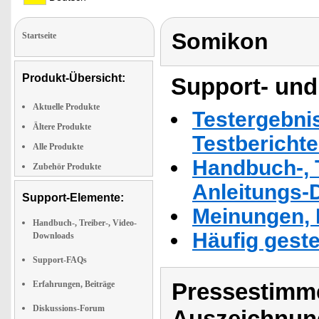
Somikon
Startseite
Produkt-Übersicht:
Support- und
Aktuelle Produkte
Testergebni
Ältere Produkte
Testbericht
Alle Produkte
Handbuch-, T
Zubehör Produkte
Anleitungs-
Support-Elemente:
Meinungen, 
Handbuch-, Treiber-, Video-
Häufig geste
Downloads
Support-FAQs
Pressestimme
Erfahrungen, Beiträge
Diskussions-Forum
Auszeichnun