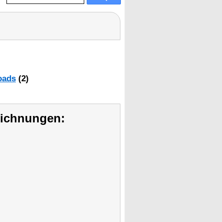
oads
(2)
eichnungen: