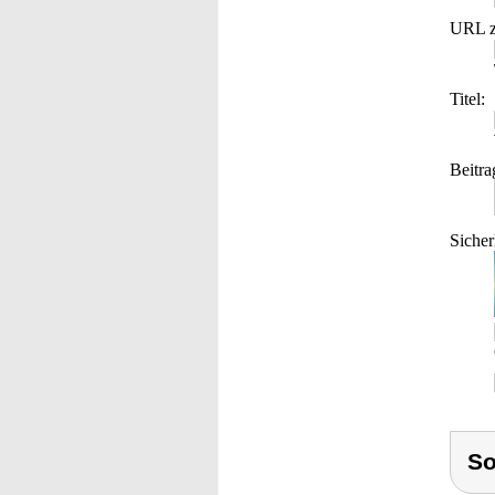
URL z
Titel:
Beitra
Sicher
S