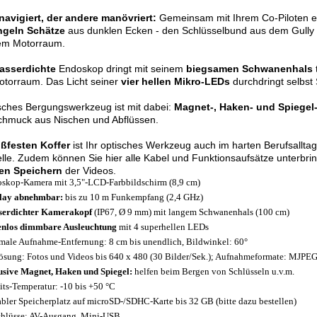
navigiert, der andere manövriert:
Gemeinsam mit Ihrem Co-Piloten e
ngeln Schätze
aus dunklen Ecken - den Schlüsselbund aus dem Gully 
em Motorraum.
asserdichte
Endoskop dringt mit seinem
biegsamen Schwanenhals
otorraum. Das Licht seiner
vier hellen Mikro-LEDs
durchdringt selbst
sches Bergungswerkzeug ist mit dabei:
Magnet-, Haken- und Spiegel-
chmuck aus Nischen und Abflüssen.
oßfesten Koffer
ist Ihr optisches Werkzeug auch im harten Berufsalltag 
lle. Zudem können Sie hier alle Kabel und Funktionsaufsätze unterbri
ten Speichern
der Videos.
skop-Kamera mit 3,5"-LCD-Farbbildschirm (8,9 cm)
lay abnehmbar:
bis zu 10 m Funkempfang (2,4 GHz)
erdichter Kamerakopf
(IP67, Ø 9 mm) mit langem Schwanenhals (100 cm)
enlos dimmbare Ausleuchtung
mit 4 superhellen LEDs
male Aufnahme-Entfernung: 8 cm bis unendlich, Bildwinkel: 60°
ösung: Fotos und Videos bis 640 x 480 (30 Bilder/Sek.); Aufnahmeformate: MJPE
usive Magnet, Haken und Spiegel:
helfen beim Bergen von Schlüsseln u.v.m.
its-Temperatur: -10 bis +50 °C
abler Speicherplatz auf microSD-/SDHC-Karte bis 32 GB (bitte dazu bestellen)
hlüsse: AV-Ausgang, Mini-USB