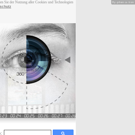
men Sie der Nutzung aller Cookies und Technologien
Hy-phen-a-tion
schutz
: