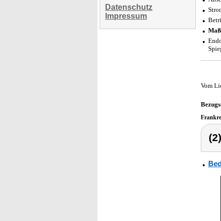
Datenschutz
Stro
Impressum
Betr
Maß
Endo
Spie
Vom Li
Bezugs
Frankr
(2
Bed