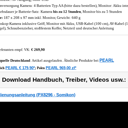
mversorgung Kamera: 4 Batterien Typ AA (bitte dazu bestellen), Monitor: Akku inte
iebsdauer je Batterie-Satz: Kamera
bis zu 12 Stunden
, Monitor bis zu 5 Stunden
e:
187 x 208 x 97 mm inkl. Monitor, Gewicht: 640 g
skop-Kamera inklusive Griff, Monitor mit Akku, USB-Kabel (100 cm), AV-Kabel (
gel), Schraubenzieher, stoßfestem Koffer, Netzteil und deutscher Anleitung
eferanten empf. VK:
€ 269,90
PEARL
quelle
Deutschland
: Artikel ausgelaufen. Ähnliche Produkte bei
PEARL € 179,90*
PEARL 969,00 zł*
eich
;
Polen
) Download Handbuch, Treiber, Videos usw.:
ienungsanleitung (PX8296 - Somikon)