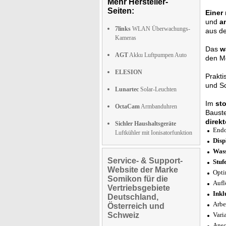
Mehr Hersteller-
Seiten:
Einer 
und
a
7links
WLAN Überwachungs-
aus d
Kameras
Das
w
AGT
Akku Luftpumpen Auto
den M
ELESION
Prakti
und S
Lunartec
Solar-Leuchten
Im
st
OctaCam
Armbanduhren
Bauste
direk
Sichler Haushaltsgeräte
Endo
Luftkühler mit Ionisatorfunktion
Disp
Wass
Service- & Support-
Stuf
Website der Marke
Opti
Somikon für die
Aufl
Vertriebsgebiete
Inkl
Deutschland,
Arbe
Österreich und
Schweiz
Vari
Ansc