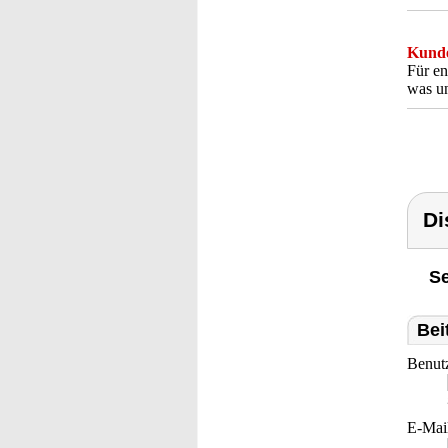
Kunde
Für en
was un
Di
Se
Bei
Benut
E-Mai