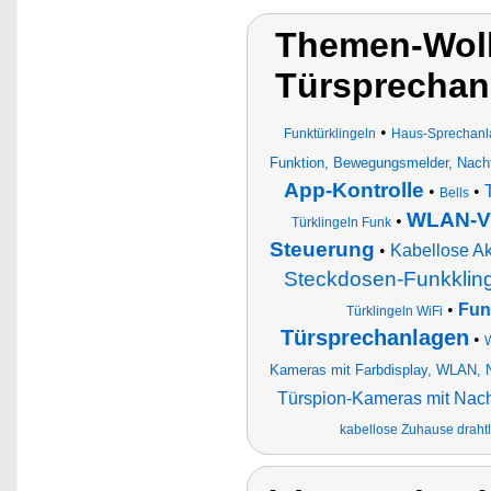
Themen-Wolk
Türsprechan
•
Funktürklingeln
Haus-Sprechanl
Funktion, Bewegungsmelder, Nacht
App-Kontrolle
•
•
Bells
WLAN-Vi
•
Türklingeln Funk
Steuerung
•
Kabellose A
Steckdosen-Funkkling
•
Fun
Türklingeln WiFi
Türsprechanlagen
•
W
Kameras mit Farbdisplay, WLAN, 
Türspion-Kameras mit Nach
kabellose Zuhause draht