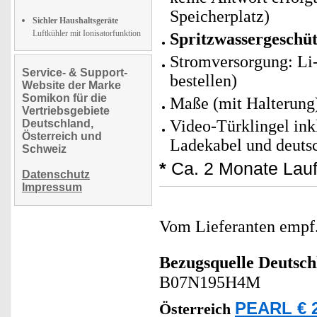
Speicherplatz)
Sichler Haushaltsgeräte
Luftkühler mit Ionisatorfunktion
Spritzwassergeschüt
Stromversorgung: Li-
Service- & Support-
bestellen)
Website der Marke
Somikon für die
Maße (mit Halterung
Vertriebsgebiete
Video-Türklingel ink
Deutschland,
Österreich und
Ladekabel und deuts
Schweiz
*
Ca. 2 Monate Lauf
Datenschutz
Impressum
Vom Lieferanten emp
Bezugsquelle
Deutsch
B07N195H4M
PEARL € 2
Österreich