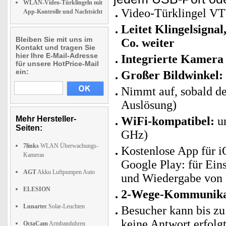
WLAN-Video-Türklingeln mit
Video-Türklingel 
App-Kontrolle und Nachtsicht
Leitet Klingelsigna
Bleiben Sie mit uns im
Co. weiter
Kontakt und tragen Sie
hier Ihre E-Mail-Adresse
Integrierte Kamera
für unsere HotPrice-Mail
ein:
Großer Bildwinkel:
Nimmt auf, sobald de
Auslösung)
Mehr Hersteller-
WiFi-kompatibel:
un
Seiten:
GHz)
7links
WLAN Überwachungs-
Kostenlose App für i
Kameras
Google Play: für Ein
AGT
Akku Luftpumpen Auto
und Wiedergabe von 
ELESION
2-Wege-Kommunika
Lunartec
Solar-Leuchten
Besucher kann bis zu
keine Antwort erfolg
OctaCam
Armbanduhren