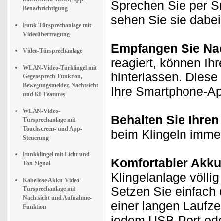
Sprechen Sie per S
Benachrichtigung
sehen Sie sie dabei
Funk-Türsprechanlage mit
Videoübertragung
Empfangen Sie Nac
Video-Türsprechanlage
reagiert, können Ih
WLAN-Video-Türklingel mit
hinterlassen. Diese
Gegensprech-Funktion,
Bewegungsmelder, Nachtsicht
Ihre Smartphone-Ap
und KI-Features
WLAN-Video-
Behalten Sie Ihren
Türsprechanlage mit
Touchscreen- und App-
beim Klingeln immer 
Steuerung
Funkklingel mit Licht und
Komfortabler Akku
Ton-Signal
Klingelanlage völli
Kabellose Akku-Video-
Setzen Sie einfach 
Türsprechanlage mit
Nachtsicht und Aufnahme-
einer langen Laufze
Funktion
jedem USB-Port ode