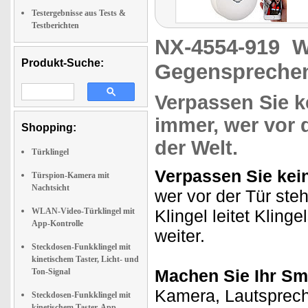
Testergebnisse aus Tests &
Testberichten
NX-4554-919
W
Produkt-Suche:
Gegensprechen
Verpassen Sie k
immer, wer vor d
Shopping:
der Welt.
Türklingel
Verpassen Sie kei
Türspion-Kamera mit
Nachtsicht
wer vor der Tür steh
WLAN-Video-Türklingel mit
Klingel leitet Kling
App-Kontrolle
weiter.
Steckdosen-Funkklingel mit
kinetischem Taster, Licht- und
Machen Sie Ihr Sm
Ton-Signal
Kamera, Lautsprecher
Steckdosen-Funkklingel mit
kinetischem Taster, App-