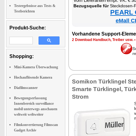
Vom Lie­fe­ran­ten empf. VK: € 3
Be­zugs­quel­le für
Steck­do­sen-Funk­klin­gel mit ki­ne­
Testergebnisse aus Tests &
PEARL €
Testberichten
eMall C
Produkt-Suche:
Vor­han­de­ne Sup­port-Ele­me
2 Down­load Hand­buch, Trei­ber usw.
S
r
Shopping:
Mini-Kamera Überwachung
Hochauflösende Kamera
So­mi­kon Tür­klin­gel St
Diafilmscanner
Smar­te Tür­klin­gel, Tür­
Strom
Bewegungserfassung
Innenbereich surveillance
S
l
mobil unterwegs anschauen
v
weltweit weltweiter
n
Filmkonvertierung Filmscan
Gadget Archiv