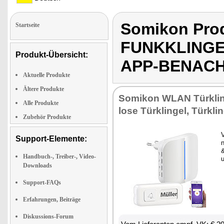
Somikon Pro
Startseite
FUNKKLINGE
Produkt-Übersicht:
APP-BENAC
Aktuelle Produkte
Ältere Produkte
So­mi­kon WLAN Tür­klin­g
Alle Produkte
lo­se Tür­klin­gel, Tür­klin
Zubehör Produkte
V
Support-Elemente:
n
&
Handbuch-, Treiber-, Video-
u
Downloads
Support-FAQs
Erfahrungen, Beiträge
Diskussions-Forum