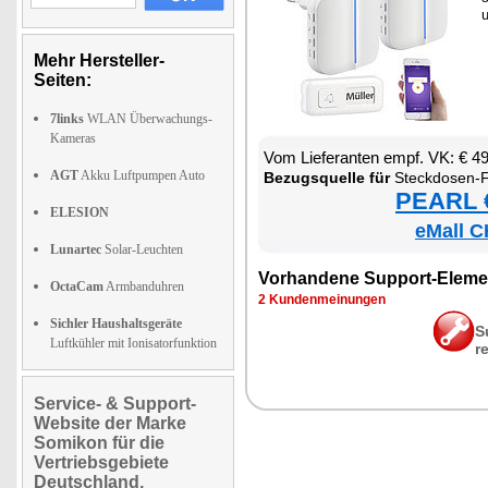
u
Mehr Hersteller-
Seiten:
7links
WLAN Überwachungs-
Kameras
Vom Lie­fe­ran­ten empf. VK: € 4
AGT
Akku Luftpumpen Auto
Be­zugs­quel­le für
Steck­do­sen-Funk­klin­gel mit ki­ne­
PEARL €
ELESION
eMall C
Lunartec
Solar-Leuchten
Vor­han­de­ne Sup­port-Ele­me
OctaCam
Armbanduhren
2 Kun­den­mei­nun­gen
Sichler Haushaltsgeräte
S
Luftkühler mit Ionisatorfunktion
r
Service- & Support-
Website der Marke
Somikon für die
Vertriebsgebiete
Deutschland,