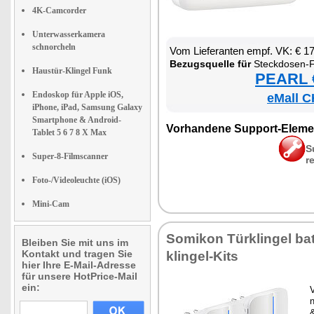
4K-Camcorder
Unterwasserkamera
schnorcheln
Vom Lie­fe­ran­ten empf. VK: € 1
Be­zugs­quel­le für
Steck­do­sen-Funk­klin­gel mit ki­ne­
Haustür-Klingel Funk
PEARL €
Endoskop für Apple iOS,
eMall C
iPhone, iPad, Samsung Galaxy
Smartphone & Android-
Vor­han­de­ne Sup­port-Ele­me
Tablet 5 6 7 8 X Max
S
Super-8-Filmscanner
r
Foto-/Videoleuchte (iOS)
Mini-Cam
So­mi­kon Tür­klin­gel bat­
Bleiben Sie mit uns im
Kontakt und tragen Sie
klin­gel-Kits
hier Ihre E-Mail-Adresse
für unsere HotPrice-Mail
ein:
V
n
&