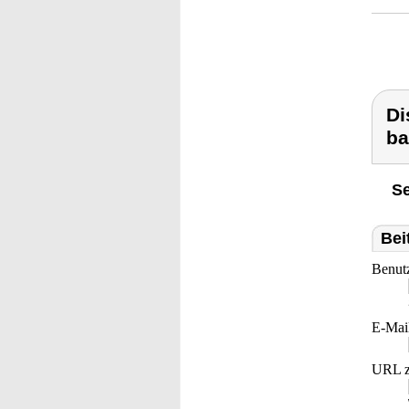
Di
ba
Se
Bei
Benut
E-Mai
URL z