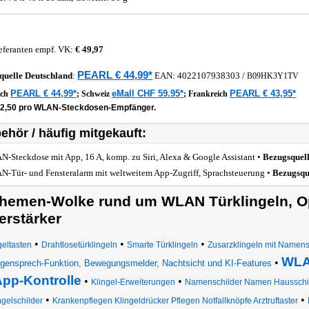
eferanten empf. VK:
€ 49,97
PEARL € 44,99*
quelle
Deutschland
:
EAN:
4022107938303
/
B09HK3Y1TV
PEARL € 44,99*
eMall CHF 59.95*
PEARL € 43,95*
ich
;
Schweiz
;
Frankreich
22,50 pro WLAN-Steckdosen-Empfänger.
ehör / häufig mitgekauft:
-Steckdose mit App, 16 A, komp. zu Siri, Alexa & Google Assistant •
Bezugsquel
-Tür- und Fensteralarm mit weltweitem App-Zugriff, Sprachsteuerung •
Bezugsqu
hemen-Wolke rund um WLAN Türklingeln, Op
erstärker
•
•
•
geltasten
Drahtlosetürklingeln
Smarte Türklingeln
Zusarzklingeln mit Namens
WLAN
•
gensprech-Funktion, Bewegungsmelder, Nachtsicht und KI-Features
pp-Kontrolle
•
•
Klingel-Erweiterungen
Namenschilder Namen Hausschild
•
•
ngelschilder
Krankenpflegen Klingeldrücker Pflegen Notfallknöpfe Arztruftaster