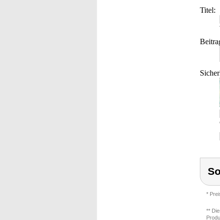
Titel:
Beitra
Sicher
So
* Pre
** Di
Produ