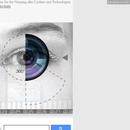
men Sie der Nutzung aller Cookies und Technologien
Hy-phen-a-tion
schutz
: