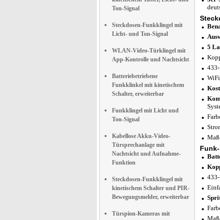
deut
Ton-Signal
Steck
Steckdosen-Funkklingel mit
Bena
Licht- und Ton-Signal
Ausw
5 La
WLAN-Video-Türklingel mit
Kopp
App-Kontrolle und Nachtsicht
433-
Batteriebetriebene
WiFi
Funkklinkel mit kinetischem
Kost
Schalter, erweiterbar
Komp
Syst
Funkklingel mit Licht und
Farb
Ton-Signal
Stro
Kabellose Akku-Video-
Maße
Türsprechanlage mit
Funk-
Nachtsicht und Aufnahme-
Batt
Funktion
Kopp
433-
Steckdosen-Funkklingel mit
Einf
kinetischem Schalter und PIR-
Bewegungsmelder, erweiterbar
Spri
Farb
Türspion-Kameras mit
Maße