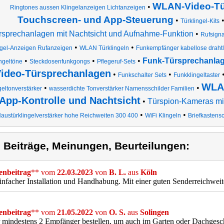
WLAN-Video-Tü
•
Ringtones aussen Klingelanzeigen Lichtanzeigen
Touchscreen- und App-Steuerung
•
Türklingel-Kits
rsprechanlagen mit Nachtsicht und Aufnahme-Funktion
•
Rufsigna
•
•
ngel-Anzeigen Rufanzeigen
WLAN Türklingeln
Funkempfänger kabellose drahtl
•
•
•
Funk-Türsprechanlag
ngeltöne
Steckdosenfunkgongs
Pflegeruf-Sets
ideo-Türsprechanlagen
•
•
Funkschalter Sets
Funkklingeltaster
WLAN
•
•
geltonverstärker
wasserdichte Tonverstärker Namensschilder Familien
App-Kontrolle und Nachtsicht
•
Türspion-Kameras mit
•
•
austürklingelverstärker hohe Reichweiten 300 400
WiFi Klingeln
Briefkastensc
) Beiträge, Meinungen, Beurteilungen:
nbeitrag
** vom
22.03.2023
von
B. L.
aus
Köln
infacher Installation und Handhabung. Mit einer guten Senderreichwei
nbeitrag
** vom
21.05.2022
von
O. S.
aus
Solingen
mindestens 2 Empfänger bestellen, um auch im Garten oder Dachgesch