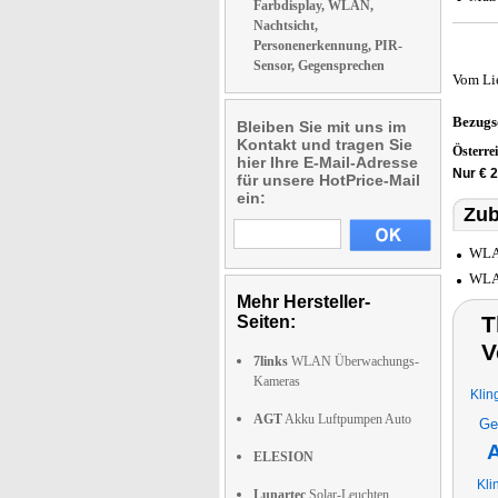
Farbdisplay, WLAN,
Nachtsicht,
Personenerkennung, PIR-
Sensor, Gegensprechen
Vom Li
Bezugs
Bleiben Sie mit uns im
Kontakt und tragen Sie
Österre
hier Ihre E-Mail-Adresse
Nur € 
für unsere HotPrice-Mail
ein:
Zub
WLAN
WLAN
Mehr Hersteller-
T
Seiten:
V
7links
WLAN Überwachungs-
Kameras
Klin
AGT
Akku Luftpumpen Auto
Ge
A
ELESION
Kli
Lunartec
Solar-Leuchten