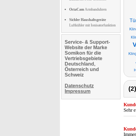
OctaCam
Armbanduhren
Sichler Haushaltsgeräte
Tü
Luftkühler mit Ionisatorfunktion
Kli
Kli
Service- & Support-
V
Website der Marke
Somikon für die
Klin
Vertriebsgebiete
Deutschland,
Österreich und
H
Schweiz
Datenschutz
(2
Impressum
Kunde
Sehr e
Kunde
Immer 