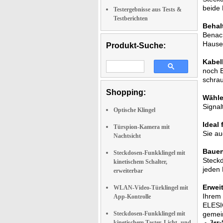
beide 
Testergebnisse aus Tests &
Testberichten
Behal
Benach
Hause 
Produkt-Suche:
Kabel
noch B
schrau
Shopping:
Wähle
Signal
Optische Klingel
Ideal
Türspion-Kamera mit
Sie au
Nachtsicht
Bauen
Steckdosen-Funkklingel mit
Steckd
kinetischem Schalter,
jeden 
erweiterbar
Erwei
WLAN-Video-Türklingel mit
Ihrem 
App-Kontrolle
ELESIO
Steckdosen-Funkklingel mit
gemei
3er-
kinetischem Taster, Licht- und