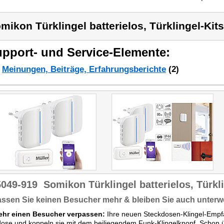
mikon Türklingel batterielos, Türklingel-Kits
pport- und Service-Elemente:
Meinungen, Beiträge, Erfahrungsberichte
(2)
5049-919
Somikon Türklingel batterielos, Türkl
ssen Sie keinen Besucher mehr & bleiben Sie auch unterwe
ehr einen Besucher verpassen:
Ihre neuen Steckdosen-Klingel-Empfä
ose und koppeln sie mit dem beiliegendem Funk-Klingelknopf. Schon üb