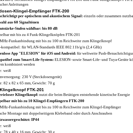
scher Anleitungen
dosen-Klingel-Empfänger FTK-200
chrichtigt per optischem und akustischem Signal:
einzeln oder zusammen nutzba
ahl aus 60 Signaltönen
utstärke-Stufen wählbar: bis 80 dB
elbar mit bis zu 4 Funk-Klingelknöpfen FTK-201
MHz-Funkanbindung mit bis zu 100 m Reichweite zum Klingelknopf
-kompatibel: für WLAN-Standards IEEE 802.11b/g/n (2,4 GHz)
enlose App "ELESION" für iOS und Android:
für weltweite Push-Benachrichtigu
atibel zum Smart-Life-System:
ELESION- sowie Smart-Life- und Tuya-Geräte k
em kombiniert werden
e: weiß
mversorgung: 230 V (Steckdosengerät)
: 82 x 82 x 65 mm, Gewicht: 70 g
Klingelknopf FTK-201
erieloser Klingelknopf:
nutzt die beim Betätigen entstehende kinetische Energie
elbar mit bis zu 10 Klingel-Empfängern FTK-200
MHz-Funkanbindung mit bis zu 100 m Reichweite zum Klingel-Empfänger
ache Montage mit doppelseitigem Klebeband oder durch Anschrauben
tzwassergeschützt: IP44
e: weiß
: 78 x 40 x 16 mm, Gewicht: 30 g