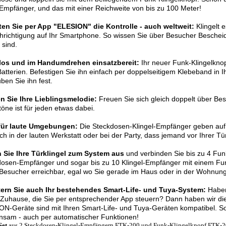
Empfänger, und das mit einer Reichweite von bis zu 100 Meter!
ten Sie per App "ELESION" die Kontrolle - auch weltweit:
Klingelt e
richtigung auf Ihr Smartphone. So wissen Sie über Besucher Bescheid
sind.
los und im Handumdrehen einsatzbereit:
Ihr neuer Funk-Klingelkno
atterien. Befestigen Sie ihn einfach per doppelseitigem Klebeband in
ben Sie ihn fest.
n Sie Ihre Lieblingsmelodie:
Freuen Sie sich gleich doppelt über Be
töne ist für jeden etwas dabei.
 für laute Umgebungen:
Die Steckdosen-Klingel-Empfänger geben auf
ch in der lauten Werkstatt oder bei der Party, dass jemand vor Ihrer Tür
 Sie Ihre Türklingel zum System aus
und verbinden Sie bis zu 4 Fun
osen-Empfänger und sogar bis zu 10 Klingel-Empfänger mit einem Funk-
Besucher erreichbar, egal wo Sie gerade im Haus oder in der Wohnung
tern Sie auch Ihr bestehendes Smart-Life- und Tuya-System:
Haben
Zuhause, die Sie per entsprechender App steuern? Dann haben wir die 
N-Geräte sind mit Ihren Smart-Life- und Tuya-Geräten kompatibel. So
nsam - auch per automatischer Funktionen!
Set
aus 2 Steckdosen-Klingel-Empfängern FTK-200 und Funk-Klingelknopf FTK-20