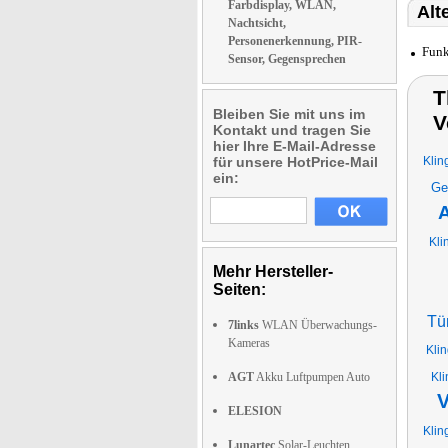
Farbdisplay, WLAN,
Alt
Nachtsicht,
Personenerkennung, PIR-
Funk
Sensor, Gegensprechen
T
Bleiben Sie mit uns im
V
Kontakt und tragen Sie
hier Ihre E-Mail-Adresse
für unsere HotPrice-Mail
Klin
ein:
Ge
A
Kli
Mehr Hersteller-
Seiten:
Tü
7links
WLAN Überwachungs-
Kameras
Kli
AGT
Akku Luftpumpen Auto
Kli
V
ELESION
Klin
Lunartec
Solar-Leuchten