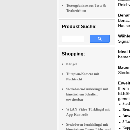
Reichw
Testergebnisse aus Tests &
Testberichten
Behal
Benach
Hause 
Produkt-Suche:
Wähle
Signal
Ideal
Shopping:
bemerk
Klingel
Bauen
Steckd
Türspion-Kamera mit
Nachtsicht
Erwei
Ihrem 
Steckdosen-Funkklingel mit
ELESIO
kinetischem Schalter,
gemei
erweiterbar
Stec
WLAN-Video-Türklingel mit
Bena
App-Kontrolle
Ausw
5 La
Steckdosen-Funkklingel mit
Kopp
kinetischem Taster, Licht- und