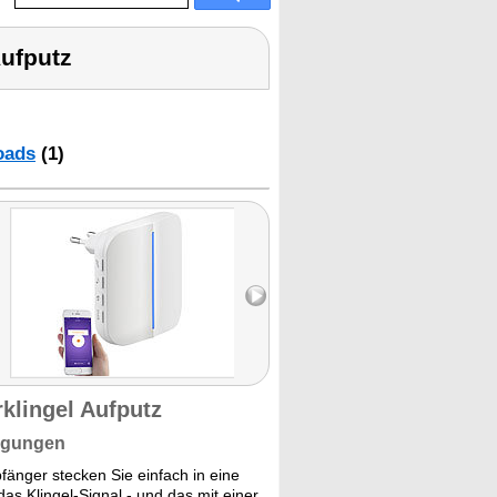
Aufputz
oads
(1)
klingel Aufputz
tigungen
änger stecken Sie einfach in eine
s Klingel-Signal - und das mit einer