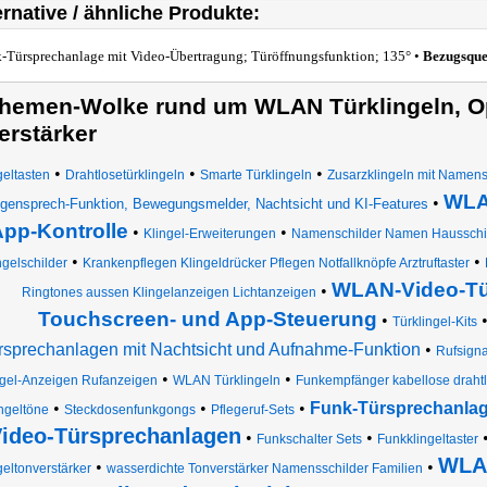
ernative / ähnliche Produkte:
-Türsprechanlage mit Video-Übertragung; Türöffnungsfunktion; 135° •
Bezugsque
hemen-Wolke rund um WLAN Türklingeln, Op
erstärker
•
•
•
geltasten
Drahtlosetürklingeln
Smarte Türklingeln
Zusarzklingeln mit Namens
WLAN
•
gensprech-Funktion, Bewegungsmelder, Nachtsicht und KI-Features
pp-Kontrolle
•
•
Klingel-Erweiterungen
Namenschilder Namen Hausschild
•
•
ngelschilder
Krankenpflegen Klingeldrücker Pflegen Notfallknöpfe Arztruftaster
WLAN-Video-Tü
•
Ringtones aussen Klingelanzeigen Lichtanzeigen
Touchscreen- und App-Steuerung
•
Türklingel-Kits
rsprechanlagen mit Nachtsicht und Aufnahme-Funktion
•
Rufsigna
•
•
ngel-Anzeigen Rufanzeigen
WLAN Türklingeln
Funkempfänger kabellose drahtl
•
•
•
Funk-Türsprechanlag
ngeltöne
Steckdosenfunkgongs
Pflegeruf-Sets
ideo-Türsprechanlagen
•
•
Funkschalter Sets
Funkklingeltaster
WLAN
•
•
geltonverstärker
wasserdichte Tonverstärker Namensschilder Familien