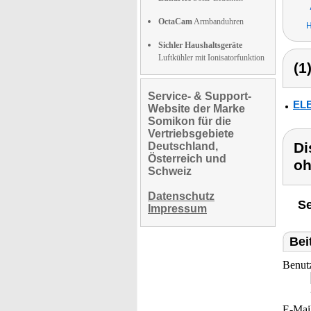
OctaCam
Armbanduhren
H
Sichler Haushaltsgeräte
Luftkühler mit Ionisatorfunktion
(1
Service- & Support-
ELE
Website der Marke
Somikon für die
Vertriebsgebiete
Di
Deutschland,
Österreich und
oh
Schweiz
Datenschutz
Se
Impressum
Bei
Benut
E-Mai