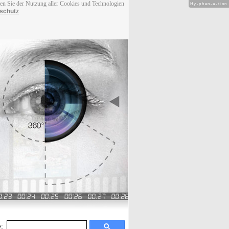
men Sie der Nutzung aller Cookies und Technologien
Hy-phen-a-tion
schutz
: