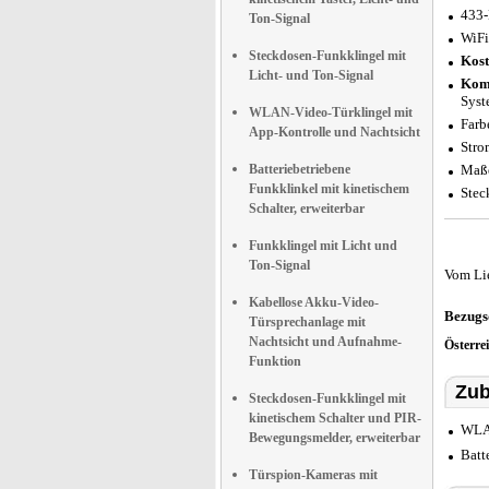
433-
Ton-Signal
WiFi
Steckdosen-Funkklingel mit
Kost
Licht- und Ton-Signal
Komp
Syst
WLAN-Video-Türklingel mit
Farb
App-Kontrolle und Nachtsicht
Stro
Batteriebetriebene
Maße
Funkklinkel mit kinetischem
Stec
Schalter, erweiterbar
Funkklingel mit Licht und
Ton-Signal
Vom Li
Kabellose Akku-Video-
Bezugs
Türsprechanlage mit
Nachtsicht und Aufnahme-
Österre
Funktion
Zub
Steckdosen-Funkklingel mit
kinetischem Schalter und PIR-
WLAN
Bewegungsmelder, erweiterbar
Batt
Türspion-Kameras mit