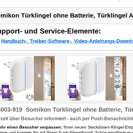
mikon Türklingel ohne Batterie, Türklingel 
pport- und Service-Elemente:
Handbuch-, Treiber-Software-, Video-Anleitungs-Downl
5003-919
Somikon Türklingel ohne Batterie, Tür
zeit über Besucher informiert - auch per Push-Benachrich
ehr einen Besucher verpassen:
Ihren neuen Steckdosen-Klingel-Empf
ose und koppeln ihn mit Ihrem Funk-Klingelknopf. Schon empfängt er da