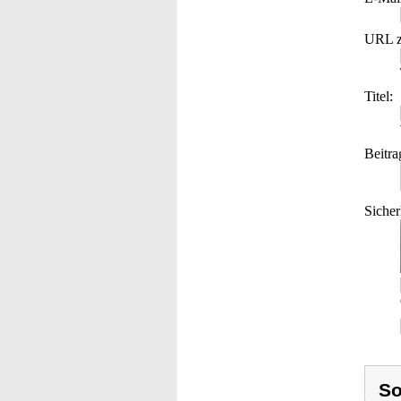
URL z
Titel:
Beitra
Sicher
So