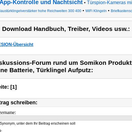
App-Kontrolle und Nachtsicht
•
Türspion-Kameras mit
•
•
austürklingelverstärker hohe Reichweiten 300 400
WiFi Klingeln
Briefkastensc
) Download Handbuch, Treiber, Videos usw.:
SION-Übersicht
skussions-Forum rund um Somikon Produkt
ne Batterie, Türklingel Aufputz:
ite: [1]
trag schreiben:
zername:
Synonym, unter dem Ihr Beitrag erscheinen soll
l: