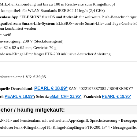
MHz-Funkanbindung mit bis zu 100 m Reichweite zum Klingelknopf
-kompatibel: für WLAN-Standards IEEE 802.11b/g/n (2,4 GHz)
enlose App "ELESION" für iOS und Android:
für weltweite Push-Benachrichtigu
atibel zum Smart-Life-System:
ELESION- sowie Smart-Life- und Tuya-Geräte k
em kombiniert werden
e: weiß
mversorgung: 230 V (Steckdosengerät)
: 82 x 82 x 65 mm, Gewicht: 70 g
kdosen-Klingel-Empfänger FTK-200 inklusive deutscher Anleitung
eferanten empf. VK:
€ 39,95
PEARL € 18,99*
quelle
Deutschland
:
EAN:
4022107387385
/
B09HKK9KY7
PEARL € 18,99*
eMall CHF 23.95*
PEARL € 19,95*
ich
;
Schweiz
;
Frankreich
ehör / häufig mitgekauft:
-Tür- und Fensteralarm mit weltweitem App-Zugriff, Sprachsteuerung •
Bezugsqu
erieloser Funk-Klingelknopf für Klingel-Empfänger FTK-200, IP44 •
Bezugsquelle