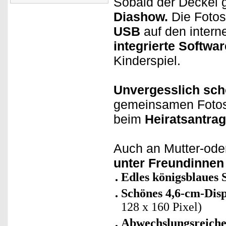
Sobald der Deckel g
Diashow.
Die Fotos
USB
auf den intern
integrierte Softwar
Kinderspiel.
Unvergesslich sch
gemeinsamen Fotos i
beim
Heiratsantrag
Auch an Mutter-ode
unter Freundinnen
Edles königsblaues
Schönes 4,6-cm-Dis
128 x 160 Pixel)
Abwechslungsreiche