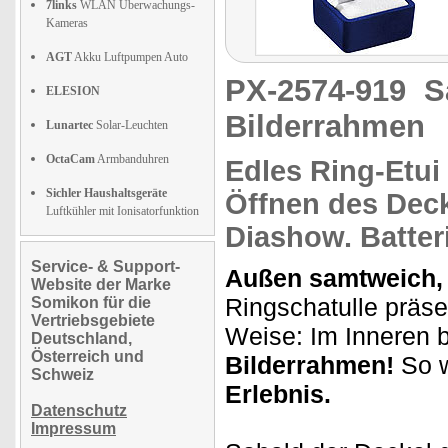
7links
WLAN Überwachungs-
Kameras
AGT
Akku Luftpumpen Auto
PX-2574-919
S
ELESION
Bilderrahmen
Lunartec
Solar-Leuchten
OctaCam
Armbanduhren
Edles Ring-Etui
Sichler Haushaltsgeräte
Öffnen des Deck
Luftkühler mit Ionisatorfunktion
Diashow.
Batter
Service- & Support-
Außen samtweich, i
Website der Marke
Ringschatulle präsen
Somikon für die
Vertriebsgebiete
Weise: Im Inneren b
Deutschland,
Österreich und
Bilderrahmen!
So w
Schweiz
Erlebnis.
Datenschutz
Impressum