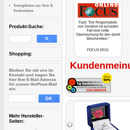
Testergebnisse aus Tests &
Testberichten
Fazit: "Die Ringschatulle
Produkt-Suche:
von Somikon ist auf jeden
Fall eine nette
Überraschung für den damit
Beschenkten."
FOCUS 05/11
Shopping:
Kundenmeinu
Bleiben Sie mit uns im
Kontakt und tragen Sie
hier Ihre E-Mail-Adresse
für unsere HotPrice-Mail
ein:
Mehr Hersteller-
Seiten: