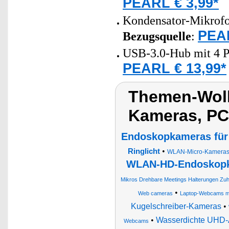
PEARL € 3,99*
Kondensator-Mikrofo
PEAR
Bezugsquelle
:
USB-3.0-Hub mit 4 Por
PEARL € 13,99*
Themen-Wolk
Kameras, P
Endoskopkameras fü
•
Ringlicht
WLAN-Micro-Kameras 
WLAN-HD-Endoskopka
Mikros Drehbare Meetings Halterungen Zu
•
Web cameras
Laptop-Webcams mi
Kugelschreiber-Kameras
•
•
Wasserdichte UHD-
Webcams