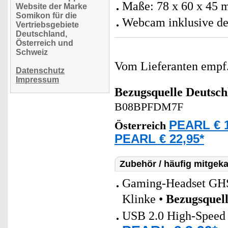
Maße: 78 x 60 x 45 
Website der Marke
Somikon für die
Webcam inklusive de
Vertriebsgebiete
Deutschland,
Österreich und
Schweiz
Vom Lieferanten emp
Datenschutz
Impressum
Bezugsquelle
Deutsch
B08BPFDM7F
PEARL € 1
Österreich
PEARL € 22,95*
Zubehör / häufig mitgeka
Gaming-Headset GHS-
Klinke •
Bezugsquel
USB 2.0 High-Speed 