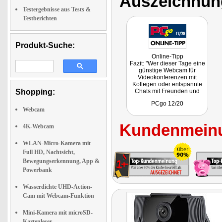
Auszeichnun
Testergebnisse aus Tests &
Testberichten
Produkt-Suche:
Online-Tipp
Fazit: "Wer dieser Tage eine
günstige Webcam für
Videokonferenzen mit
Kollegen oder entspannte
Shopping:
Chats mit Freunden und
Verwandten benötigt, macht
PCgo 12/20
mit dem günstigen
Webcam
Somikon-Modell (NX-4850)
nichts falsch. Die Bild- und
Kundenmeinu
Tonqualität reicht für
4K-Webcam
Webcam-Einsteiger
vollkommen aus.
WLAN-Micro-Kamera mit
Gegenüber vielen
Full HD, Nachtsicht,
integrierten Notebook-
Webcams ist das Somikon-
Bewegungserkennung, App &
Modell ein klares Upgrade."
Powerbank
Wasserdichte UHD-Action-
Cam mit Webcam-Funktion
Mini-Kamera mit microSD-
Kartenleser