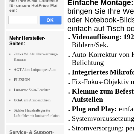
hier Ihre E-Mail-Adresse
Einfache Montage:
für unsere HotPrice-Mail
bringen Sie Ihre W
ein:
oder Notebook-Bild
einfach auf Tisch od
Videoauflösung: 192
Mehr Hersteller-
Seiten:
Bildern/Sek.
Auto-Korrektur von K
7links
WLAN Überwachungs-
Kameras
Belichtung
AGT
Akku Luftpumpen Auto
Integriertes Mikrof
ELESION
Fix-Fokus-Objektiv m
Klemme zum Befesti
Lunartec
Solar-Leuchten
Aufstellen
OctaCam
Armbanduhren
Plug and Play:
einfa
Sichler Haushaltsgeräte
Luftkühler mit Ionisatorfunktion
Systemvoraussetzung
Stromversorgung: per
Service- & Support-