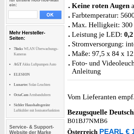
für unsere HotPrice-Mail
Keine roten Augen
a
ein:
Farbtemperatur: 5600
Max. Helligkeit: 30
Mehr Hersteller-
Leistung je LED:
0,2
Seiten:
Stromversorgung: int
7links
WLAN Überwachungs-
Maße: 97,5 x 84 x 1
Kameras
Foto- und Videoleuch
AGT
Akku Luftpumpen Auto
Anleitung
ELESION
Lunartec
Solar-Leuchten
OctaCam
Armbanduhren
Vom Lieferanten emp
Sichler Haushaltsgeräte
Luftkühler mit Ionisatorfunktion
Bezugsquelle
Deutsch
B01BJ7NMB6
Service- & Support-
PEARL € 1
Österreich
Website der Marke