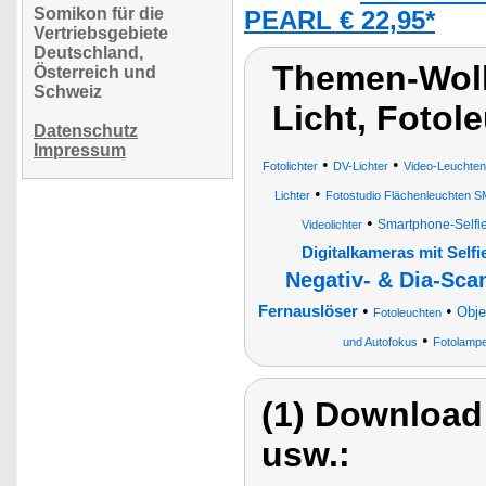
Somikon für die
PEARL € 22,95*
Vertriebsgebiete
Deutschland,
Themen-Wolk
Österreich und
Schweiz
Licht, Fotol
Datenschutz
Impressum
•
•
Fotolichter
DV-Lichter
Video-Leuchten
•
Lichter
Fotostudio Flächenleuchten 
•
Smartphone-Selfie
Videolichter
Digitalkameras mit Selfi
Negativ- & Dia-Sca
•
•
Fernauslöser
Obje
Fotoleuchten
•
und Autofokus
Fotolamp
(1) Download
usw.: