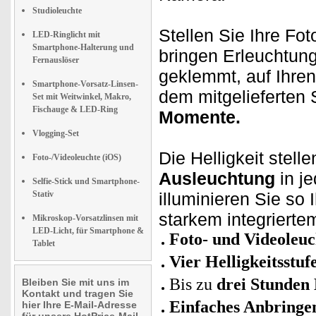
Studioleuchte
Stellen Sie Ihre Fot
LED-Ringlicht mit
Smartphone-Halterung und
bringen Erleuchtung
Fernauslöser
geklemmt, auf Ihren
Smartphone-Vorsatz-Linsen-
dem mitgelieferten S
Set mit Weitwinkel, Makro,
Fischauge & LED-Ring
Momente.
Vlogging-Set
Die Helligkeit stelle
Foto-/Videoleuchte (iOS)
Ausleuchtung
in je
Selfie-Stick und Smartphone-
Stativ
illuminieren Sie so
starkem integrierte
Mikroskop-Vorsatzlinsen mit
LED-Licht, für Smartphone &
Foto- und Videoleu
Tablet
Vier Helligkeitsstuf
Bis zu
drei Stunden
Bleiben Sie mit uns im
Kontakt und tragen Sie
Einfaches Anbringe
hier Ihre E-Mail-Adresse