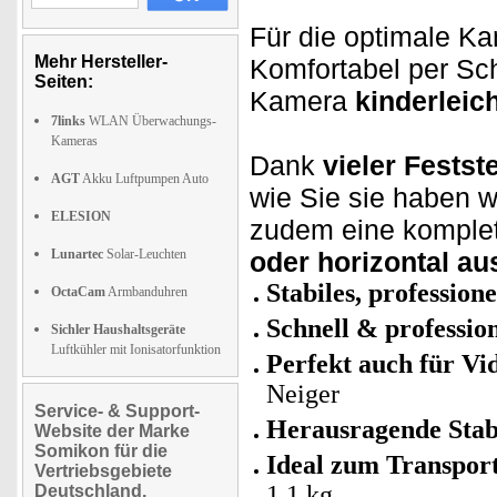
Für die optimale Ka
Mehr Hersteller-
Komfortabel per Sc
Seiten:
Kamera
kinderleich
7links
WLAN Überwachungs-
Kameras
Dank
vieler Festst
AGT
Akku Luftpumpen Auto
wie Sie sie haben w
ELESION
zudem eine komplet
Lunartec
Solar-Leuchten
oder
horizontal au
Stabiles, profession
OctaCam
Armbanduhren
Schnell & professio
Sichler Haushaltsgeräte
Luftkühler mit Ionisatorfunktion
Perfekt auch für Vi
Neiger
Service- & Support-
Herausragende Stabi
Website der Marke
Somikon für die
Ideal zum Transport
Vertriebsgebiete
1,1 kg
Deutschland,