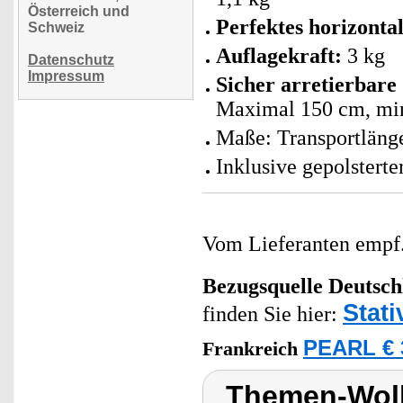
Österreich und
Perfektes horizonta
Schweiz
Auflagekraft:
3 kg
Datenschutz
Impressum
Sicher arretierbar
Maximal 150 cm, mi
Maße: Transportläng
Inklusive gepolstert
Vom Lieferanten emp
Bezugsquelle
Deutsch
Stati
finden Sie hier:
PEARL € 
Frankreich
Themen-Wolk