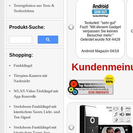
Testergebnisse aus Tests &
Testberichten
Testurteil: "sehr gut"
Produkt-Suche:
Fazit: "Mit diesem Gadget
verpassen Sie keinen
G
Besucher mehr."
Getestet wurde NX-4428
Android Magazin 04/18
Shopping:
Kundenmeinu
Funkklingel
Türspion-Kamera mit
Nachtsicht
WLAN-Video-Türklingel mit
App-Kontrolle
Steckdosen-Funkklingel mit
kinetischem Taster, Licht- und
Ton-Signal
Steckdosen-Funkklingel mit
kinetischem Taster, App-