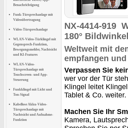
Benachrichtigung
Funk-Türsprechanlage mit
Videoübertragung
NX-4414-919
W
Video-Türsprechanlage
180° Bildwinke
WLAN-Video-Türklingel mit
Gegensprech-Funktion,
Weltweit mit de
Bewegungsmelder, Nachtsicht
und KI-Features
empfangen und
WLAN-Video-
Verpassen Sie kei
Türsprechanlage mit
Touchscreen- und App-
wer vor der Tür steh
Steuerung
Klingel leitet Kling
Funkklingel mit Licht und
Tablet & Co. weiter.
Ton-Signal
Kabellose Akku-Video-
Türsprechanlage mit
Machen Sie Ihr Sm
Nachtsicht und Aufnahme-
Kamera, Lautsprecher
Funktion