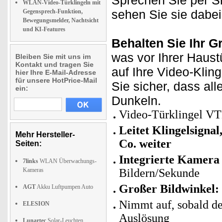
Sprechen Sie per S
WLAN-Video-Türklingeln mit
sehen Sie sie dabei
Gegensprech-Funktion,
Bewegungsmelder, Nachtsicht
und KI-Features
Behalten Sie Ihr G
was vor Ihrer Haust
Bleiben Sie mit uns im
Kontakt und tragen Sie
auf Ihre Video-Klin
hier Ihre E-Mail-Adresse
für unsere HotPrice-Mail
Sie sicher, dass all
ein:
Dunkeln.
Video-Türklingel 
Leitet Klingelsigna
Mehr Hersteller-
Co. weiter
Seiten:
Integrierte Kamera
7links
WLAN Überwachungs-
Kameras
Bildern/Sekunde
Großer Bildwinkel:
AGT
Akku Luftpumpen Auto
Nimmt auf, sobald de
ELESION
Auslösung
Lunartec
Solar-Leuchten