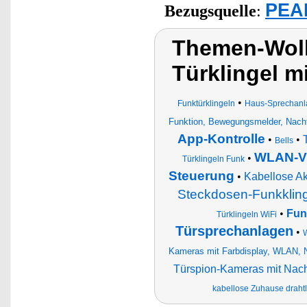
PEAR
Bezugsquelle
:
Themen-Wol
Türklingel m
•
Funktürklingeln
Haus-Sprechanl
Funktion, Bewegungsmelder, Nacht
App-Kontrolle
•
•
Bells
WLAN-Vi
•
Türklingeln Funk
Steuerung
•
Kabellose A
Steckdosen-Funkkling
•
Fun
Türklingeln WiFi
Türsprechanlagen
•
W
Kameras mit Farbdisplay, WLAN, 
Türspion-Kameras mit Nach
kabellose Zuhause draht