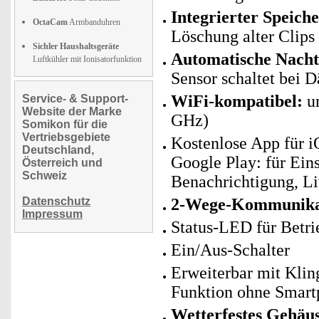
Integrierter Speich
OctaCam
Armbanduhren
Löschung alter Clips
Sichler Haushaltsgeräte
Automatische Nachts
Luftkühler mit Ionisatorfunktion
Sensor schaltet bei 
WiFi-kompatibel:
un
Service- & Support-
Website der Marke
GHz)
Somikon für die
Vertriebsgebiete
Kostenlose App für i
Deutschland,
Google Play: für Ein
Österreich und
Schweiz
Benachrichtigung, 
Datenschutz
2-Wege-Kommunika
Impressum
Status-LED für Betri
Ein/Aus-Schalter
Erweiterbar mit Kling
Funktion ohne Smar
Wetterfestes Gehäu