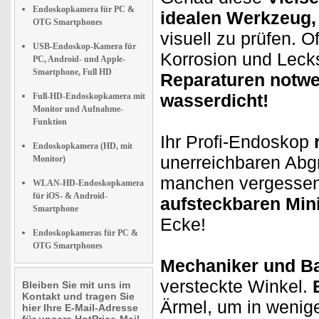
Endoskopkamera für PC &
idealen Werkzeug,
OTG Smartphones
visuell zu prüfen. 
USB-Endoskop-Kamera für
Korrosion und Leck
PC, Android- und Apple-
Smartphone, Full HD
Reparaturen notwe
wasserdicht!
Full-HD-Endoskopkamera mit
Monitor und Aufnahme-
Funktion
Ihr Profi-Endoskop
Endoskopkamera (HD, mit
unerreichbaren Abg
Monitor)
manchen vergessene
WLAN-HD-Endoskopkamera
für iOS- & Android-
aufsteckbaren Min
Smartphone
Ecke!
Endoskopkameras für PC &
OTG Smartphones
Mechaniker und Ba
versteckte Winkel.
Bleiben Sie mit uns im
Kontakt und tragen Sie
Ärmel, um in weni
hier Ihre E-Mail-Adresse