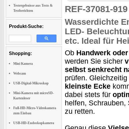
Testergebnisse aus Tests &
REF-37081-91
Testberichten
Wasserdichte
En
Produkt-Suche:
LED- Beleuchtu
etc. Ideal für
Hei
Ob
Handwerk oder
Shopping:
werden Sie sicher
v
Mini Kamera
selbst senkrecht 
Webcam
prüfen. Gleichzeitig
USB-Digital-Mikroskop
kleinste Ecke
komm
dabei stets für
opti
Mini-Kamera mit microSD-
Kartenleser
helfen, Schrauben,
Full-HD-Micro-Videokamera
zu retten.
zum Einbau
USB-HD-Endoskopkamera
Genau diese
Vielse