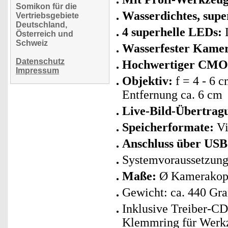
Somikon für die
Wasserdichtes, sup
Vertriebsgebiete
Deutschland,
4 superhelle LEDs:
L
Österreich und
Schweiz
Wasserfester Kamer
Datenschutz
Hochwertiger CMOS
Impressum
Objektiv:
f = 4 - 6 
Entfernung ca. 6 cm
Live-Bild-Übertrag
Speicherformate:
Vi
Anschluss über USB
Systemvoraussetzung
Maße:
Ø Kamerakopf
Gewicht: ca. 440 G
Inklusive Treiber-CD
Klemmring für Werkz