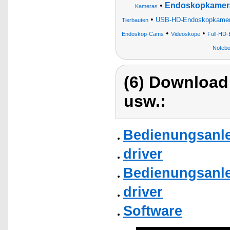
•
Endoskopkamera
Kameras
•
USB-HD-Endoskopkame
Tierbauten
•
•
Endoskop-Cams
Videoskope
Full-HD-
Notebo
(6) Download
usw.:
Bedienungsanle
driver
Bedienungsanle
driver
Software