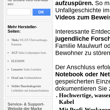
für unsere HotPrice-Mail
aufzuspüren.
So ma
ein:
Unfallgeschichte im
Videos zum Bewei
Mehr Hersteller-
Interessante Entde
Seiten:
jugendliche Forsch
7links
WLAN Überwachungs-
Familie Maulwurf od
Kameras
Bewohner zu stören
AGT
Akku Luftpumpen Auto
ELESION
Der Anschluss erfol
Lunartec
Solar-Leuchten
Notebook oder Net
OctaCam
Armbanduhren
gespeicherten Einz
Sichler Haushaltsgeräte
dokumentieren Sie 
Luftkühler mit Ionisatorfunktion
Hochwertige, wasse
Kabel
Service- & Support-
Website der Marke
Mit Profi-Werkzeug