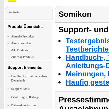
Somikon
Startseite
Produkt-Übersicht:
Support- und
Aktuelle Produkte
Testergebni
Ältere Produkte
Testbericht
Alle Produkte
Handbuch-, T
Zubehör Produkte
Anleitungs-
Support-Elemente:
Meinungen, 
Handbuch-, Treiber-, Video-
Häufig geste
Downloads
Support-FAQs
Pressestimme
Erfahrungen, Beiträge
Diskussions-Forum
Auszeichnun