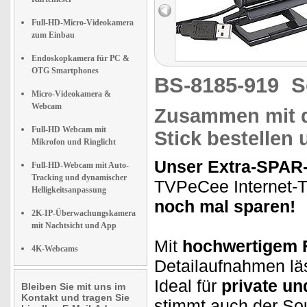
Full-HD-Micro-Videokamera
zum Einbau
Endoskopkamera für PC &
OTG Smartphones
BS-8185-919
S
Micro-Videokamera &
Webcam
Zusammen mit d
Full-HD Webcam mit
Stick bestellen
Mikrofon und Ringlicht
Unser Extra-SPAR-T
Full-HD-Webcam mit Auto-
Tracking und dynamischer
TVPeCee Internet-T
Helligkeitsanpassung
noch mal sparen!
2K-IP-Überwachungskamera
mit Nachtsicht und App
Mit
hochwertigem 
4K-Webcams
Detailaufnahmen lä
Ideal für
private un
Bleiben Sie mit uns im
Kontakt und tragen Sie
stimmt auch der So