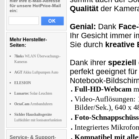
hier Ihre E-Mail-Adresse
für unsere HotPrice-Mail
Qualität
der Kamera 
ein:
Genial:
Dank
Face-
Ihr Gesicht immer i
Mehr Hersteller-
Sie durch
kreative 
Seiten:
7links
WLAN Überwachungs-
Dank ihrer
speziell
Kameras
perfekt geeignet fü
AGT
Akku Luftpumpen Auto
Notebook-Bildschir
ELESION
Full-HD-Webcam
mi
Lunartec
Solar-Leuchten
Video-Auflösungen: 1
OctaCam
Armbanduhren
Bilder/Sek.), 640 x 4
Sichler Haushaltsgeräte
Foto-Schnappschüss
Luftkühler mit Ionisatorfunktion
Integriertes Mikrofo
Kompatibel mit alle
Service- & Support-