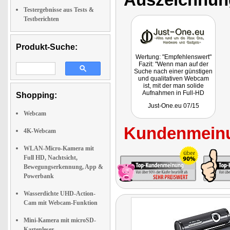
Testergebnisse aus Tests &
Testberichten
Produkt-Suche:
Wertung: "Empfehlenswert"
Fazit: "Wenn man auf der
Suche nach einer günstigen
und qualitativen Webcam
ist, mit der man solide
Aufnahmen in Full-HD
Shopping:
Qualität machen kann, kann
Just-One.eu 07/15
man hier bedenkenlos
Webcam
zuschlagen, hier kann man
nicht viel falsch machen."
Kundenmeinu
4K-Webcam
WLAN-Micro-Kamera mit
Full HD, Nachtsicht,
Bewegungserkennung, App &
Powerbank
Wasserdichte UHD-Action-
Cam mit Webcam-Funktion
Mini-Kamera mit microSD-
Kartenleser