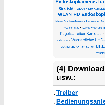
Endoskopkameras fü
•
Ringlicht
WLAN-Micro-Kameras 
WLAN-HD-Endoskopka
Mikros Drehbare Meetings Halterungen Zu
•
Web cameras
Laptop-Webcams mi
Kugelschreiber-Kameras
•
•
Wasserdichte UHD-
Webcams
Tracking und dynamischer Helligk
Fernunter
(4) Download
usw.:
Treiber
Bedienungsanle