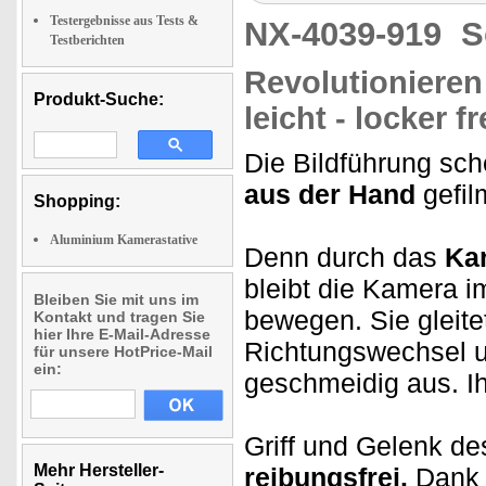
Testergebnisse aus Tests &
NX-4039-919
S
Testberichten
Revolutionieren
Produkt-Suche:
leicht - locker f
Die Bildführung sc
aus der Hand
gefil
Shopping:
Aluminium Kamerastative
Denn durch das
Ka
bleibt die Kamera i
Bleiben Sie mit uns im
bewegen. Sie gleite
Kontakt und tragen Sie
hier Ihre E-Mail-Adresse
Richtungswechsel u
für unsere HotPrice-Mail
ein:
geschmeidig aus. I
Griff und Gelenk d
Mehr Hersteller-
reibungsfrei.
Dank 