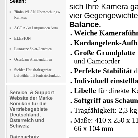
Seiten:
sich Ihre Kamera ga
7links
WLAN Überwachungs-
vier Gegengewichte
Kameras
Balance.
AGT
Akku Luftpumpen Auto
Weiche Kameraführu
ELESION
Kardangelenk-Aufh
Lunartec
Solar-Leuchten
Große Grundplatte 
und Camcorder
OctaCam
Armbanduhren
Perfekte Stabilität
d
Sichler Haushaltsgeräte
Luftkühler mit Ionisatorfunktion
Individuell einstell
Libelle
für direkte K
Service- & Support-
Website der Marke
Softgriff aus Schau
Somikon für die
Tragfähigkeit: 2,3 kg
Vertriebsgebiete
Deutschland,
Maße: 410 x 250 x 11
Österreich und
Schweiz
66 x 104 mm
Datenschutz