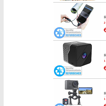
R
2
R
1
R
1