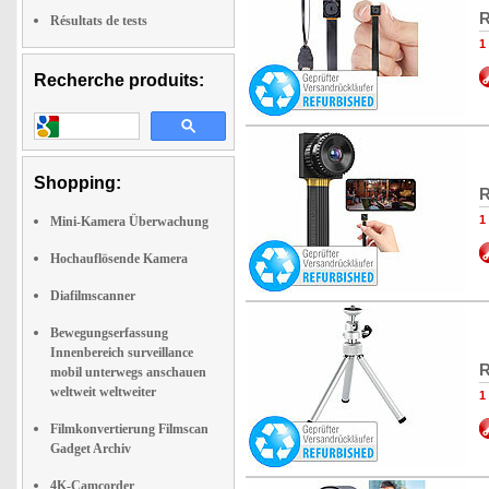
R
Résultats de tests
1
Recherche produits:
Shopping:
R
1
Mini-Kamera Überwachung
Hochauflösende Kamera
Diafilmscanner
Bewegungserfassung
Innenbereich surveillance
R
mobil unterwegs anschauen
weltweit weltweiter
1
Filmkonvertierung Filmscan
Gadget Archiv
4K-Camcorder