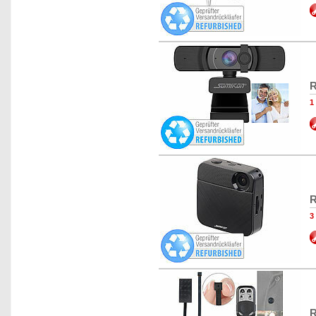
R
1
R
3
R