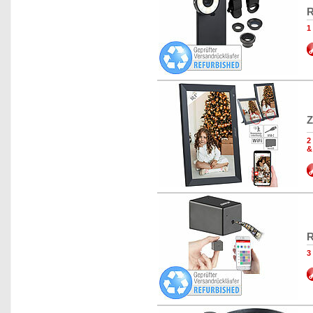
R
1
Z
2
&
R
3