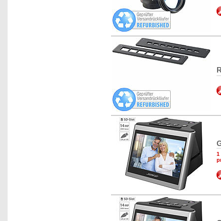
R
G
1
p