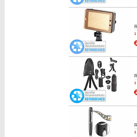
R
1
R
1
R
1