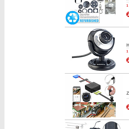
1
H
1
Z