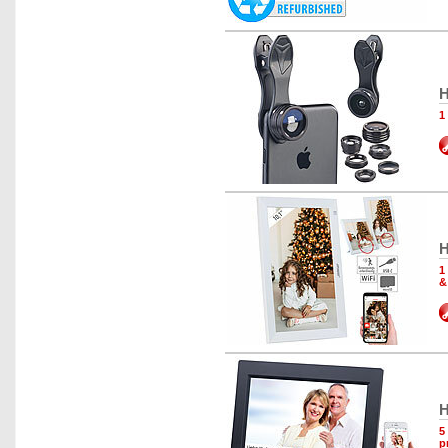
H
1
H
1
&
H
5
p