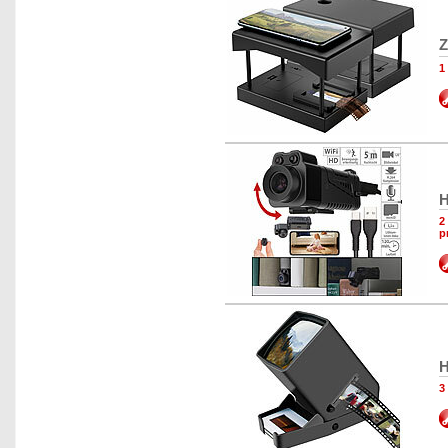
Z
1
H
2
p
H
3