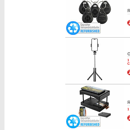
R
G
1
C
R
1