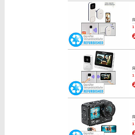
R
1
R
1
R
1