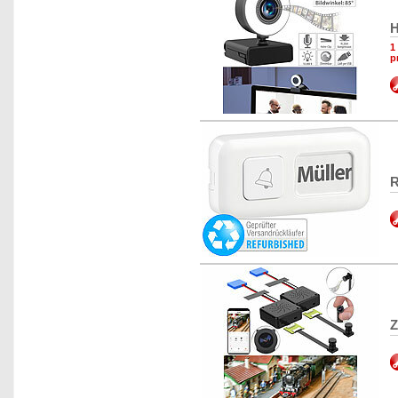
H
1
p
R
Z