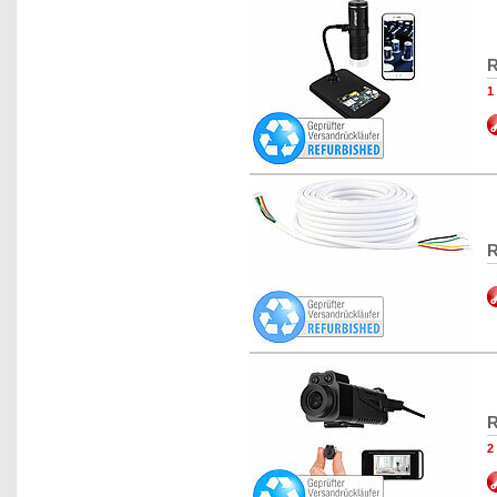
R
1
R
R
2