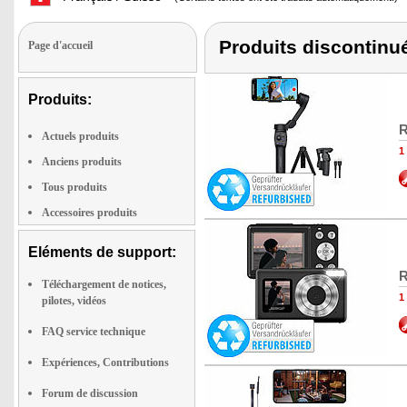
Produits discontin
Page d'accueil
Produits:
R
Actuels produits
1
Anciens produits
Tous produits
Accessoires produits
Eléments de support:
R
Téléchargement de notices,
1
pilotes, vidéos
FAQ service technique
Expériences, Contributions
Forum de discussion