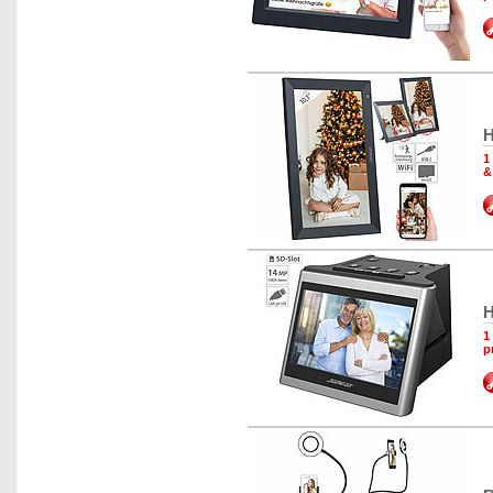
H
1
&
H
1
p