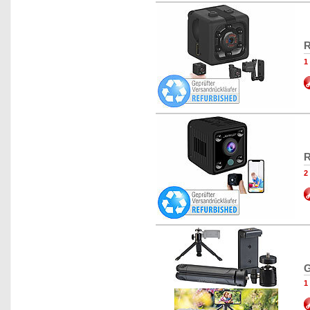
R
1
R
2
G
1