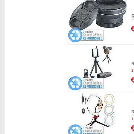
R
R
1
R
1