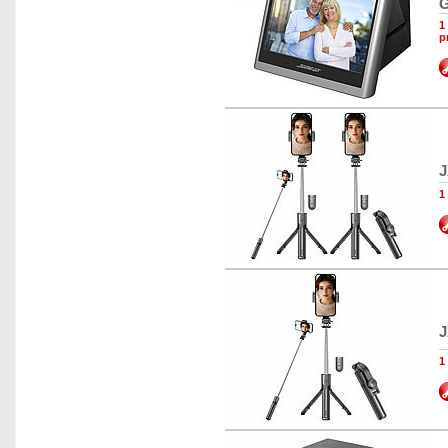
G
1
p
J
1
J
1