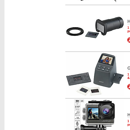
H
1
p
G
1
&
H
1
p