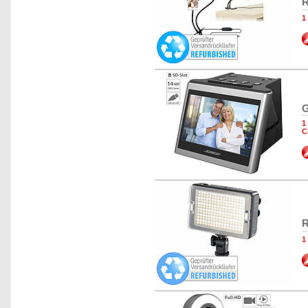
R
1
G
1
C
R
1