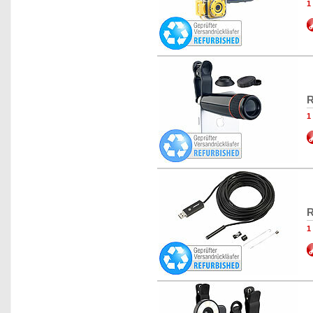
1
R
1
R
1