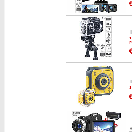
H
1
p
H
1
H