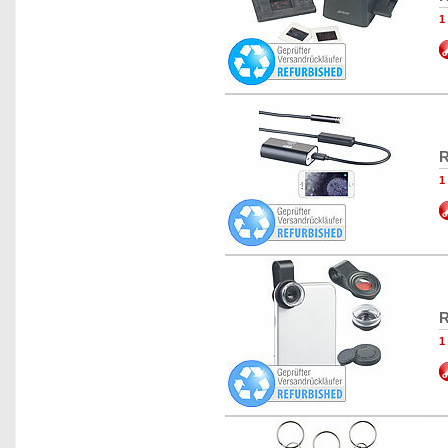
1
R
1
R
1