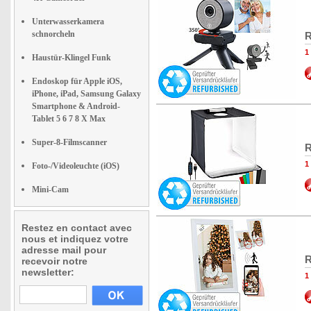
Unterwasserkamera
schnorcheln
R
1
Haustür-Klingel Funk
Endoskop für Apple iOS,
iPhone, iPad, Samsung Galaxy
Smartphone & Android-
Tablet 5 6 7 8 X Max
Super-8-Filmscanner
R
1
Foto-/Videoleuchte (iOS)
Mini-Cam
Restez en contact avec
nous et indiquez votre
adresse mail pour
R
recevoir notre
newsletter:
1