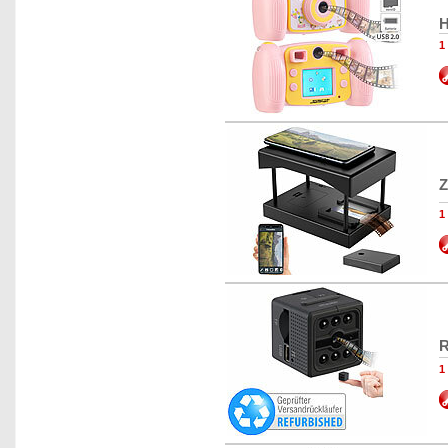
H
1
Z
1
R
1