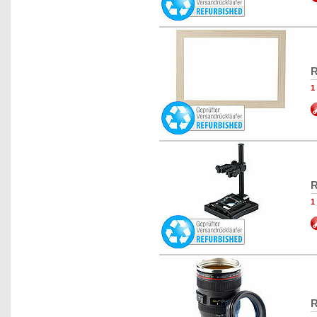
R
1
R
1
R