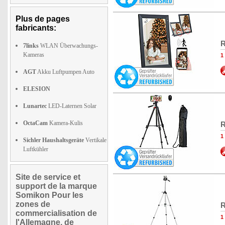
Plus de pages
fabricants:
R
7links
WLAN Überwachungs-
Kameras
1
AGT
Akku Luftpumpen Auto
ELESION
Lunartec
LED-Laternen Solar
OctaCam
Kamera-Kulis
R
1
Sichler Haushaltsgeräte
Vertikale
Luftkühler
Site de service et
support de la marque
Somikon Pour les
zones de
R
commercialisation de
1
l'Allemagne, de