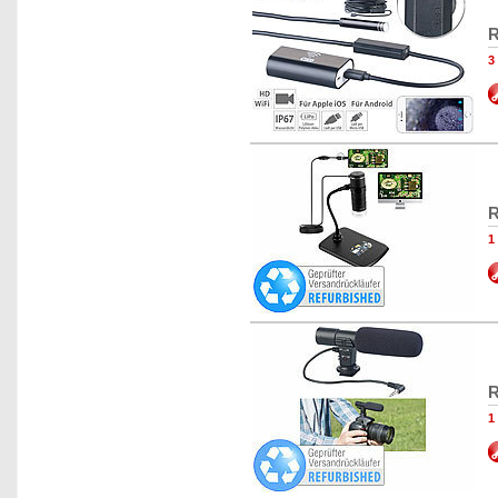
R
3
R
1
R
1