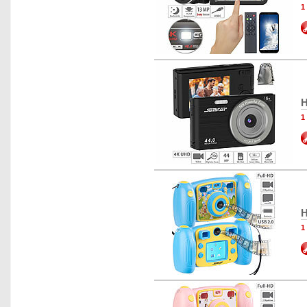
1
H
1
H
1