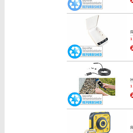
R
1
H
1
R