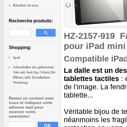
Résultats de tests
Recherche produits:
HZ-2157-919
F
pour iPad mini
Shopping:
Compatible iPad
Ipad
Schutzfolien aus gehärtetem
La dalle est un de
Glas mit Anti-Spy-Schutz für
tablettes tactiles
: 
iPhone, inkl. Installations-
Werkzeug
de l'image. La fendr
tablette...
Restez en contact avec
nous et indiquez votre
adresse mail pour
Véritable bijou de t
recevoir notre
newsletter:
néanmoins les fragi