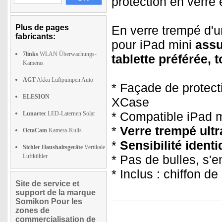
protection en verre 
Plus de pages
En verre trempé d'
fabricants:
pour iPad mini
assu
7links
WLAN Überwachungs-
tablette préférée, 
Kameras
AGT
Akku Luftpumpen Auto
* Façade de protect
ELESION
XCase
* Compatible iPad mi
Lunartec
LED-Laternen Solar
*
Verre trempé ultr
OctaCam
Kamera-Kulis
*
Sensibilité ident
Sichler Haushaltsgeräte
Vertikale
Luftkühler
* Pas de bulles, s'
* Inclus : chiffon d
Site de service et
support de la marque
Somikon Pour les
zones de
commercialisation de