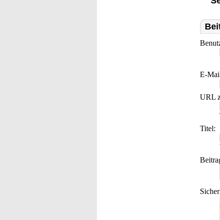
Se
Bei
Benut
E-Mai
URL z
Titel:
Beitra
Sicher