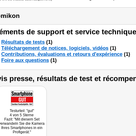
omikon
éments de support et service technique
Résultats de tests
(1)
Téléchargement de notices, logiciels, vidéos
(1)
Contributions, évaluations et retours d'expérience
(1)
Foire aux questions
(1)
is presse, résultats de test et récompe
Testurteil: "gut"
4 von 5 Sterne
Fazit: "Mit diesem Set
verwandeln Sie die Kamera
Ihres Smartphones in ein
Profigerät."