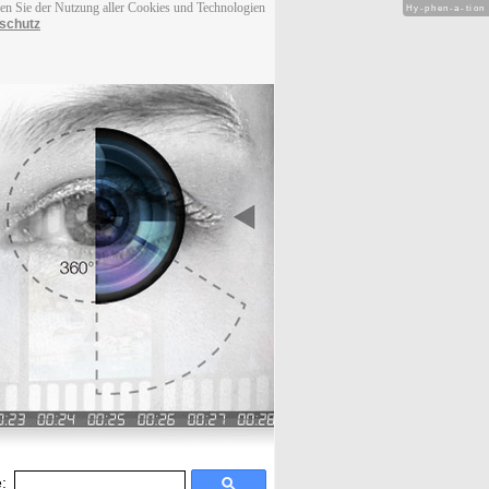
men Sie der Nutzung aller Cookies und Technologien
Hy-phen-a-tion
schutz
: