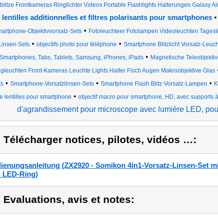
blitze Frontkameras Ringlichter Videos Portable Flashlights Halterungen Galaxy Ai
•
lentilles additionnelles et filtres polarisants pour smartphones
•
artphone-Objektivvorsatz-Sets
Fotoleuchteer Fotolampen Videoleuchten Tagesli
•
•
Linsen-Sets
objectifs photo pour téléphone
Smartphone Blitzlicht Vorsatz-Leuc
•
Smartphones, Tabs, Tablets, Samsung, iPhones, iPads
Magnetische Teleobjekti
gleuchten Front-Kameras Leuchte Lights Halter Fisch Augen Makroobjektive Glas
•
•
•
ts
Smartphone-Vorsatzlinsen-Sets
Smartphone Flash Blitz-Vorsatz-Lampen
K
•
e lentilles pour smartphone
objectif macro pour smartphone, HD, avec supports à
d'agrandissement pour microscope avec lumière LED, pour
) Télécharger notices, pilotes, vidéos …:
ienungsanleitung (ZX2920 - Somikon 4in1-Vorsatz-Linsen-Set mi
 LED-Ring)
) Evaluations, avis et notes: