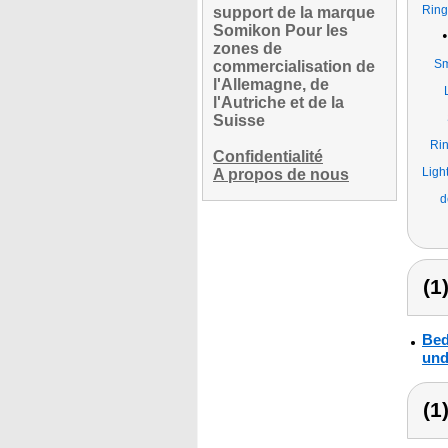
Ring
support de la marque
Somikon Pour les
zones de
Sm
commercialisation de
l'Allemagne, de
l'Autriche et de la
Suisse
Rin
Confidentialité
Ligh
A propos de nous
d
(1
Bed
und
(1