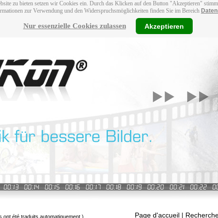
bsite zu bieten setzen wir Cookies ein. Durch das Klicken auf den Button "Akzeptieren" stim
ormationen zur Verwendung und den Widerspruchsmöglichkeiten finden Sie im Bereich
Daten
Nur essenzielle Cookies zulassen
Akzeptieren
Page d'accueil
| Recherche
s ont été traduits automatiquement.)