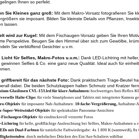
gelingen Ihnen so perfekt.
n Sie Kleines ganz groß:
Mit dem Makro-Vorsatz fotografieren Sie kl
rgrößern sie imposant. Bilden Sie kleinste Details von Pflanzen, Insekt
n lassen.
lt wird zur Kugel:
Mit dem Fischaugen-Vorsatz geben Sie Ihren Motiv
rte Perspektive. Beugen Sie den Himmel über sich zum Gewölbe, krü
deln Sie verblüffend Gesichter u.v.m.
 Licht für Selfies, Makro-Fotos u.v.m.:
Dank LED-Lichtring mit heller,
 gewinnen Selfies & Co. eine ganz neue Qualität. Ideal auch für einhei
hmen.
griffbereit für das nächste Foto:
Dank praktischem Trage-Beutel hab
erall dabei. Die beiden Schutzkappen halten Schmutz und Kratzer fern
ium-Glaslinsen CVL-153.led für klare Aufnahmen:
hochwertiges Anti-Reflex-K
iverselle Halte-Clips:
für viele Smartphones und Tablets mit integrierter Kamera g
ro-Objektiv
für imposante Nah-Aufnahmen:
10-fache-Vergrößerung,
Aufnahme-Abs
x-Super-Weitwinkel-Objektiv
für spektakuläre Panorama-Ansichten
-Fischaugen-Objektiv
für eindrucksvoll verzerrte Fotos
-Lichtring
für helle, großflächige Ausleuchtung bei Selfies, Makro-Aufnahmen u.v
EDs mit Dual-Farbton
für natürliche Farbwiedergabe: 4x 1.800 K (warmweiß), 8x 
lligkeitsstufen
: durch mehrfaches Drücken des Ein/Aus-Schalters wählbar