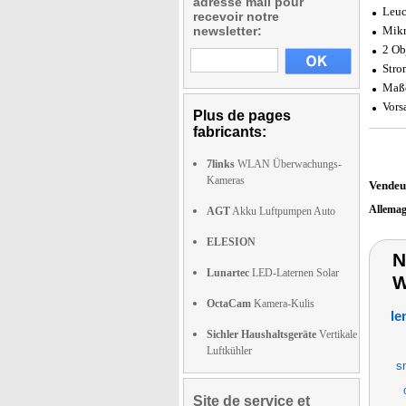
adresse mail pour
Leuc
recevoir notre
newsletter:
Mikr
2 Ob
Stro
Maße
Vors
Plus de pages
fabricants:
7links
WLAN Überwachungs-
Kameras
Vendeu
Allema
AGT
Akku Luftpumpen Auto
ELESION
N
Lunartec
LED-Laternen Solar
W
OctaCam
Kamera-Kulis
le
Sichler Haushaltsgeräte
Vertikale
Luftkühler
s
Site de service et