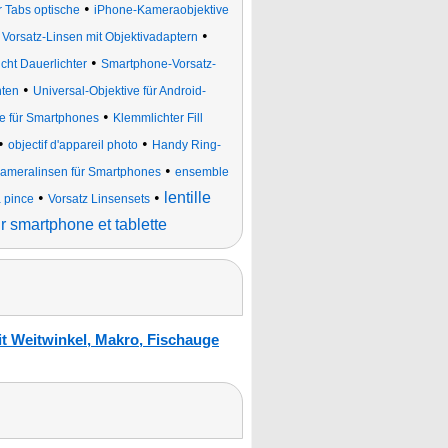
•
r Tabs optische
iPhone-Kameraobjektive
•
•
Vorsatz-Linsen mit Objektivadaptern
•
cht Dauerlichter
Smartphone-Vorsatz-
•
hten
Universal-Objektive für Android-
•
ve für Smartphones
Klemmlichter Fill
•
•
objectif d'appareil photo
Handy Ring-
•
ameralinsen für Smartphones
ensemble
•
•
lentille
 pince
Vorsatz Linsensets
 smartphone et tablette
t Weitwinkel, Makro, Fischauge