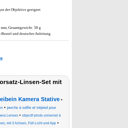
en der Objektive geeignet
2 mm, Gesamtgewicht: 58 g
-Beutel und deutscher Anleitung
ve
orsatz-Linsen-Set mit
eibein Kamera Stative
•
•
perche à selfie et trépied pour
en
•
era Lenses
objectif photo universel à
•
es, mit 3 Achsen, Füll-Licht und App