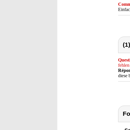
Comme
Einfac
(1
Quest
fehlen
Répon
diese 
Fo