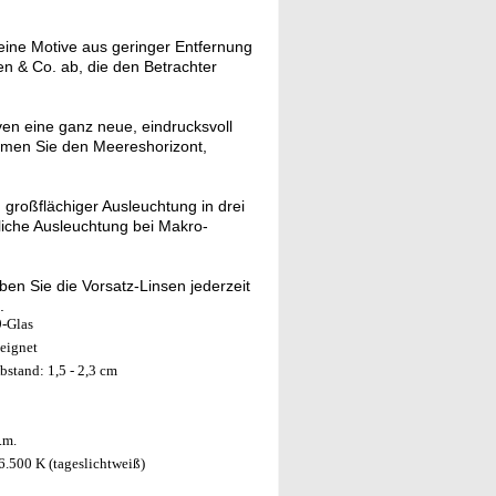
eine Motive aus geringer Entfernung
en & Co. ab, die den Betrachter
en eine ganz neue, eindrucksvoll
mmen Sie den Meereshorizont,
 großflächiger Ausleuchtung in drei
tliche Ausleuchtung bei Makro-
en Sie die Vorsatz-Linsen jederzeit
.
9-Glas
eeignet
tand: 1,5 - 2,3 cm
.m.
6.500 K (tageslichtweiß)