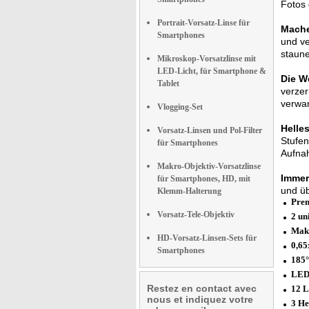
Fotos 
Portrait-Vorsatz-Linse für
Mache
Smartphones
und ve
staune
Mikroskop-Vorsatzlinse mit
LED-Licht, für Smartphone &
Die We
Tablet
verzer
verwan
Vlogging-Set
Helles
Vorsatz-Linsen und Pol-Filter
Stufen
für Smartphones
Aufna
Makro-Objektiv-Vorsatzlinse
Immer 
für Smartphones, HD, mit
und üb
Klemm-Halterung
Prem
Vorsatz-Tele-Objektiv
2 un
Mak
HD-Vorsatz-Linsen-Sets für
0,65
Smartphones
185°
LED
Restez en contact avec
12 L
nous et indiquez votre
3 He