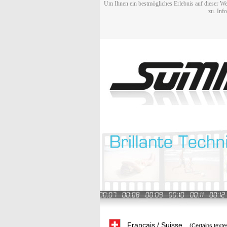
Um Ihnen ein bestmögliches Erlebnis auf dieser We
zu. Inf
Français / Suisse
(Certains texte