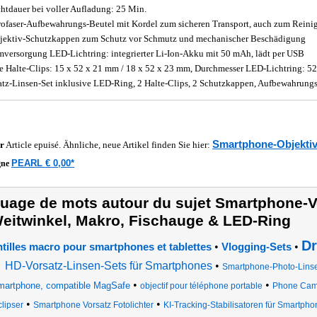
htdauer bei voller Aufladung: 25 Min.
ofaser-Aufbewahrungs-Beutel mit Kordel zum sicheren Transport, auch zum Reinig
jektiv-Schutzkappen zum Schutz vor Schmutz und mechanischer Beschädigung
mversorgung LED-Lichtring: integrierter Li-Ion-Akku mit 50 mAh, lädt per USB
 Halte-Clips: 15 x 52 x 21 mm / 18 x 52 x 23 mm, Durchmesser LED-Lichtring: 5
atz-Linsen-Set inklusive LED-Ring, 2 Halte-Clips, 2 Schutzkappen, Aufbewahrungs
Smartphone-Objekti
r
Article epuisé. Ähnliche, neue Artikel finden Sie hier:
PEARL € 0,00*
gne
uage de mots autour du sujet Smartphone-V
eitwinkel, Makro, Fischauge & LED-Ring
Dr
•
•
ntilles macro pour smartphones et tablettes
Vlogging-Sets
HD-Vorsatz-Linsen-Sets für Smartphones
•
Smartphone-Photo-Lins
•
•
martphone, compatible MagSafe
objectif pour téléphone portable
Phone Cam
•
•
clipser
Smartphone Vorsatz Fotolichter
KI-Tracking-Stabilisatoren für Smartphon