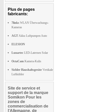
Plus de pages
fabricants:
7links
WLAN Überwachungs-
Kameras
AGT
Akku Luftpumpen Auto
ELESION
Lunartec
LED-Laternen Solar
OctaCam
Kamera-Kulis
Sichler Haushaltsgeräte
Vertikale
Luftkühler
Site de service et
support de la marque
Somikon Pour les
zones de
commercialisation de
l'Allemagne, de