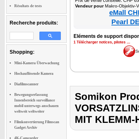
Prix de vente conseillé: CHF 6
Vendeur pour
Makro-Objektiv-Vorsatzlinse für Smar
Résultats de tests
eMall CH
Pearl DE
Recherche produits:
Eléments de support dispon
1 Télécharger notices, pilotes …
S
Shopping:
Mini-Kamera Überwachung
Hochauflösende Kamera
Diafilmscanner
Somikon Pro
Bewegungserfassung
Innenbereich surveillance
VORSATZLIN
mobil unterwegs anschauen
weltweit weltweiter
MIT KLEMM-
Filmkonvertierung Filmscan
Gadget Archiv
4K-Camcorder