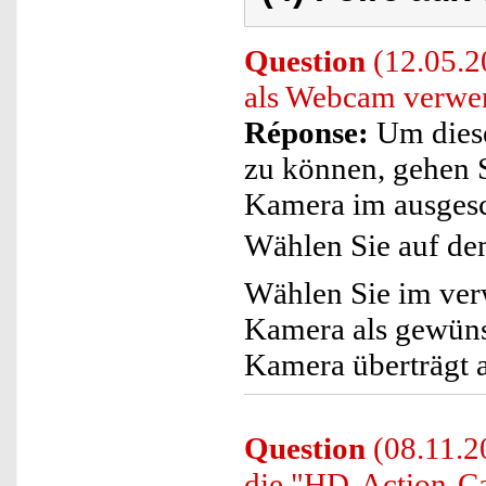
Question
(12.05.2
als Webcam verwe
Réponse:
Um dies
zu können, gehen Si
Kamera im ausgesch
Wählen Sie auf de
Wählen Sie im ve
Kamera als gewüns
Kamera überträgt a
Question
(08.11.20
die "HD-Action-C