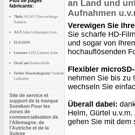
Plus de pages
an Land und
un
fabricants:
Aufnahmen u.v.
7links
WLAN Überwachungs-
Kameras
Verewigen Sie Ihre
Sie scharfe HD-Film
AGT
Akku Luftpumpen Auto
und sogar von Ihrem
ELESION
hochauflösenden Fot
Lunartec
LED-Laternen Solar
OctaCam
Kamera-Kulis
Flexibler microSD
Sichler Haushaltsgeräte
Vertikale
nehmen Sie bis zu 9
Luftkühler
wechseln Sie einfac
Site de service et
support de la marque
Überall dabei:
dank
Somikon Pour les
Helm, Gürtel u.v.m.
zones de
commercialisation de
gehen Sie mit dem 
l'Allemagne, de
l'Autriche et de la
Suisse