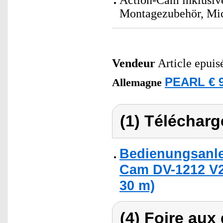
Action-Cam inklusiv
Montagezubehör, Mic
Vendeur
Article epuis
PEARL € 9
Allemagne
(1) Télécharg
Bedienungsanle
Cam DV-1212 V2
30 m)
(4) Foire aux