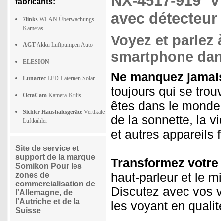
NX-4517-919
V
fabricants:
avec détecteu
7links
WLAN Überwachungs-
Kameras
Voyez et parlez à
AGT
Akku Luftpumpen Auto
smartphone dan
ELESION
Ne manquez jamais 
Lunartec
LED-Laternen Solar
toujours qui se tro
OctaCam
Kamera-Kulis
êtes dans le monde.
Sichler Haushaltsgeräte
Vertikale
de la sonnette, la v
Luftkühler
et autres appareils
Site de service et
support de la marque
Transformez votre
Somikon Pour les
haut-parleur et le 
zones de
commercialisation de
Discutez avec vos vi
l'Allemagne, de
l'Autriche et de la
les voyant en quali
Suisse