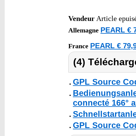
Vendeur
Article epuis
PEARL € 7
Allemagne
PEARL € 79,9
France
(4) Télécharg
GPL Source Co
Bedienungsanlei
connecté 166° 
Schnellstartanl
GPL Source Co