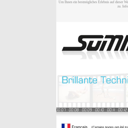
Um Ihnen ein bestmögliches Erlebnis auf dieser We
zu. Inf
Français
(Certains textes ont été t