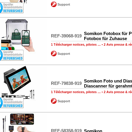
Support
Somikon Fotobox für P
REF-39068-919
Fotobox für Zuhause
1 Télécharger notices, pilotes …
•
2 Avis presse & 
Support
Somikon Foto und Dias
REF-79838-919
Diascanner für gerahm
1 Télécharger notices, pilotes …
•
2 Avis presse & 
Support
REF-58358-919
Somikon