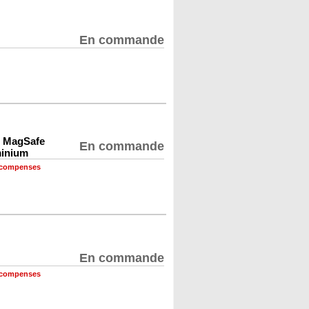
En commande
, MagSafe
En commande
uminium
récompenses
En commande
récompenses