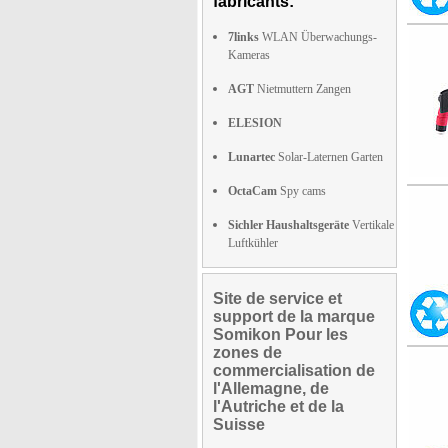
fabricants:
7links
WLAN Überwachungs-
Kameras
AGT
Nietmuttern Zangen
ELESION
Lunartec
Solar-Laternen Garten
OctaCam
Spy cams
Sichler Haushaltsgeräte
Vertikale
Luftkühler
Site de service et
support de la marque
Somikon Pour les
zones de
commercialisation de
l'Allemagne, de
l'Autriche et de la
Suisse