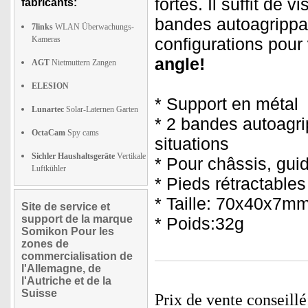
fortes. Il suffit de v
fabricants:
bandes autoagrippa
7links
WLAN Überwachungs-
Kameras
configurations pour
angle!
AGT
Nietmuttern Zangen
ELESION
* Support en métal
Lunartec
Solar-Laternen Garten
* 2 bandes autoagri
OctaCam
Spy cams
situations
Sichler Haushaltsgeräte
Vertikale
* Pour châssis, gui
Luftkühler
* Pieds rétractables
* Taille: 70x40x7m
Site de service et
support de la marque
* Poids:32g
Somikon Pour les
zones de
commercialisation de
l'Allemagne, de
l'Autriche et de la
Suisse
Prix de vente conseill