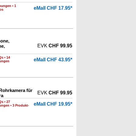
nungen
•
1
eMall CHF 17.95*
os
one,
EVK
CHF 99.95
e,
Qs
•
14
eMall CHF 43.95*
nungen
Rohrkamera für
EVK
CHF 99.95
ra
Qs
•
27
eMall CHF 19.95*
nungen
•
3 Produkt-