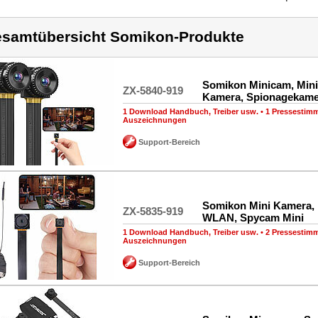
samtübersicht Somikon-Produkte
Somikon Minicam, Mi
ZX-5840-919
Kamera, Spionagekame
1 Download Handbuch, Treiber usw.
•
1 Pressestim
Auszeichnungen
Support-Bereich
Somikon Mini Kamera,
ZX-5835-919
WLAN, Spycam Mini
1 Download Handbuch, Treiber usw.
•
2 Pressestim
Auszeichnungen
Support-Bereich