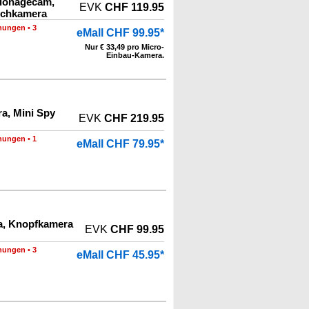
ionagecam,
EVK
CHF 119.95
ochkamera
nungen
•
3
eMall CHF 99.95*
Nur € 33,49 pro Micro-
Einbau-Kamera.
a, Mini Spy
EVK
CHF 219.95
nungen
•
1
eMall CHF 79.95*
a, Knopfkamera
EVK
CHF 99.95
nungen
•
3
eMall CHF 45.95*