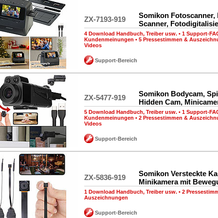
Somikon Fotoscanner, 
ZX-7193-919
Scanner, Fotodigitalisi
4 Download Handbuch, Treiber usw.
•
1 Support-FA
Kundenmeinungen
•
5 Pressestimmen & Auszeich
Videos
Support-Bereich
Somikon Bodycam, Spi
ZX-5477-919
Hidden Cam, Minicame
5 Download Handbuch, Treiber usw.
•
1 Support-FA
Kundenmeinungen
•
2 Pressestimmen & Auszeich
Videos
Support-Bereich
Somikon Versteckte Ka
ZX-5836-919
Minikamera mit Beweg
1 Download Handbuch, Treiber usw.
•
2 Pressestim
Auszeichnungen
Support-Bereich