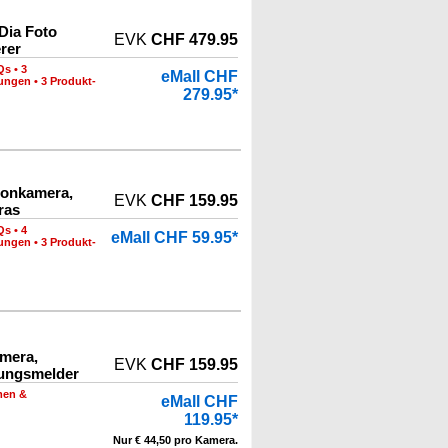
Dia Foto
EVK
CHF 479.95
erer
Qs
•
3
eMall CHF
nungen
•
3 Produkt-
279.95*
onkamera,
EVK
CHF 159.95
ras
Qs
•
4
eMall CHF 59.95*
nungen
•
3 Produkt-
mera,
EVK
CHF 159.95
ungsmelder
men &
eMall CHF
119.95*
Nur € 44,50 pro Kamera.