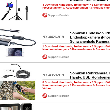
4 Download Handbuch, Treiber usw.
•
1 Kundenmei
Pressestimmen & Auszeichnungen
•
3 Produkt-Vide
Support-Bereich
Somikon Endoskop iPh
NX-4426-919
Endoskopkamera iPhon
Schwanenhals Kamera
1 Download Handbuch, Treiber usw.
•
3 Support-FA
Kundenmeinungen
•
3 Pressestimmen & Auszeich
Support-Bereich
Somikon Rohrkamera, 
NX-4359-919
Handy, USB Rohrkame
8 Download Handbuch, Treiber usw.
•
6 Support-FA
Kundenmeinungen
•
1 Pressestimmen & Auszeich
Videos
Support-Bereich