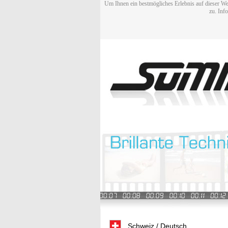
Um Ihnen ein bestmögliches Erlebnis auf dieser We
zu. Inf
Schweiz / Deutsch