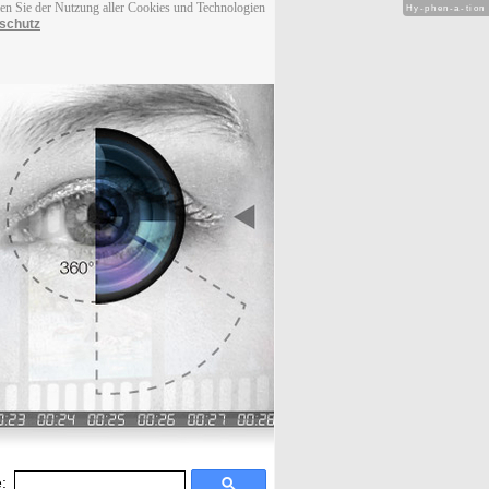
men Sie der Nutzung aller Cookies und Technologien
Hy-phen-a-tion
schutz
: