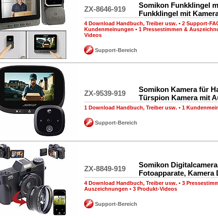
Somikon Funkklingel m
ZX-8646-919
Funkklingel mit Kamer
4 Download Handbuch, Treiber usw.
•
2 Support-FA
Kundenmeinungen
•
1 Pressestimmen & Auszeich
Videos
Support-Bereich
Somikon Kamera für Ha
ZX-9539-919
Türspion Kamera mit A
1 Download Handbuch, Treiber usw.
•
1 Kundenmei
Support-Bereich
Somikon Digitalcamera
ZX-8849-919
Fotoapparate, Kamera D
4 Download Handbuch, Treiber usw.
•
3 Pressestim
Auszeichnungen
•
3 Produkt-Videos
Support-Bereich