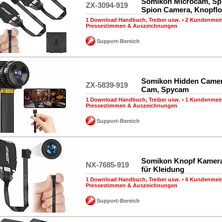
Somikon Microcam, Sp
ZX-3094-919
Spion Camera, Knopfl
1 Download Handbuch, Treiber usw.
•
2 Kundenmei
Pressestimmen & Auszeichnungen
Support-Bereich
Somikon Hidden Camer
ZX-5839-919
Cam, Spycam
1 Download Handbuch, Treiber usw.
•
1 Kundenmei
Pressestimmen & Auszeichnungen
Support-Bereich
Somikon Knopf Kamer
NX-7685-919
für Kleidung
1 Download Handbuch, Treiber usw.
•
6 Kundenmei
Pressestimmen & Auszeichnungen
Support-Bereich