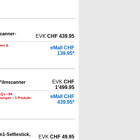
canner-
EVK
CHF 439.95
men &
eMall CHF
139.95*
EVK
CHF
Filmscanner
1'499.95
AQs
•
84
eMall CHF
hnungen
•
3 Produkt-
439.95*
n1-Selfiestick,
EVK
CHF 49.95