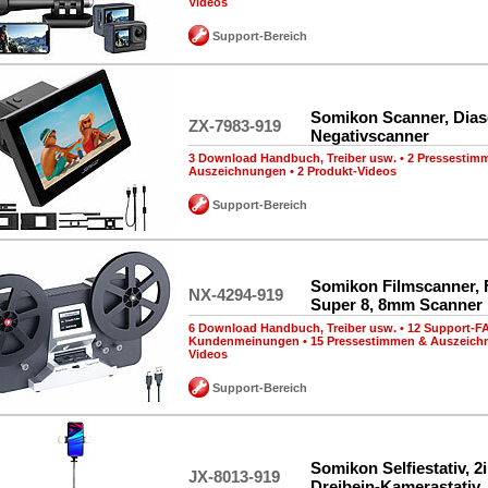
Videos
Support-Bereich
Somikon Scanner, Dias
ZX-7983-919
Negativscanner
3 Download Handbuch, Treiber usw.
•
2 Pressestim
Auszeichnungen
•
2 Produkt-Videos
Support-Bereich
Somikon Filmscanner, 
NX-4294-919
Super 8, 8mm Scanner
6 Download Handbuch, Treiber usw.
•
12 Support-F
Kundenmeinungen
•
15 Pressestimmen & Auszeic
Videos
Support-Bereich
Somikon Selfiestativ, 2i
JX-8013-919
Dreibein-Kamerastativ