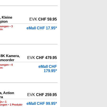
 Kleine
EVK
CHF 59.95
Spion
nungen
•
3
eMall CHF 17.95*
os
 8K Kamera,
EVK
CHF 479.95
amcorder
nungen
•
4
eMall CHF
os
179.95*
, Action
EVK
CHF 259.95
ra
Qs
•
1
eMall CHF 99.95*
nungen
•
1 Produkt-