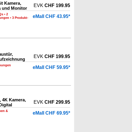
it Kamera,
EVK
CHF 199.95
a und Monitor
Qs
•
2
eMall CHF 43.95*
nungen
•
3 Produkt-
ustür,
EVK
CHF 199.95
ufzeichnung
nungen
eMall CHF 59.95*
, 4K Kamera,
EVK
CHF 299.95
igital
men &
eMall CHF 69.95*