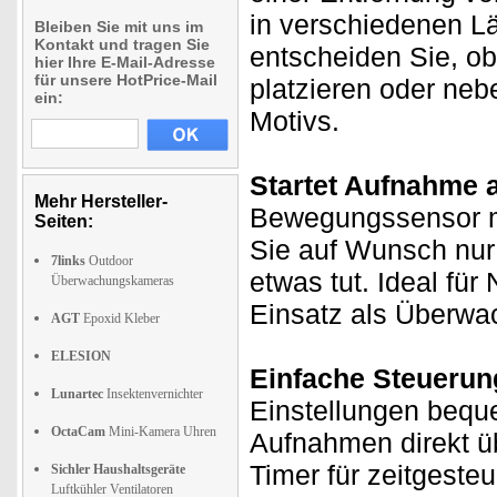
in verschiedenen L
Bleiben Sie mit uns im
Kontakt und tragen Sie
entscheiden Sie, ob
hier Ihre E-Mail-Adresse
für unsere HotPrice-Mail
platzieren oder nebe
ein:
Motivs.
Startet Aufnahme 
Mehr Hersteller-
Bewegungssensor m
Seiten:
Sie auf Wunsch nur
7links
Outdoor
etwas tut. Ideal fü
Überwachungskameras
Einsatz als Überw
AGT
Epoxid Kleber
ELESION
Einfache Steuerun
Lunartec
Insektenvernichter
Einstellungen beque
OctaCam
Mini-Kamera Uhren
Aufnahmen direkt üb
Timer für zeitgeste
Sichler Haushaltsgeräte
Luftkühler Ventilatoren