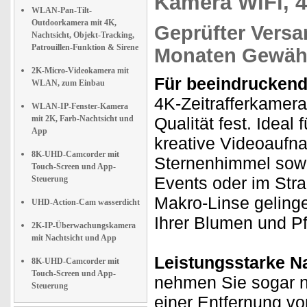
Kamera WiFi, 
WLAN-Pan-Tilt-
Outdoorkamera mit 4K,
Geprüfter Versa
Nachtsicht, Objekt-Tracking,
Patrouillen-Funktion & Sirene
Monaten Gewähr
2K-Micro-Videokamera mit
Für beeindrucken
WLAN, zum Einbau
4K-Zeitrafferkamer
WLAN-IP-Fenster-Kamera
mit 2K, Farb-Nachtsicht und
Qualität fest. Ideal
App
kreative Videoauf
8K-UHD-Camcorder mit
Sternenhimmel sowi
Touch-Screen und App-
Events oder im Stra
Steuerung
Makro-Linse gelin
UHD-Action-Cam wasserdicht
Ihrer Blumen und Pf
2K-IP-Überwachungskamera
mit Nachtsicht und App
Leistungsstarke Na
8K-UHD-Camcorder mit
Touch-Screen und App-
nehmen Sie sogar na
Steuerung
einer Entfernung v