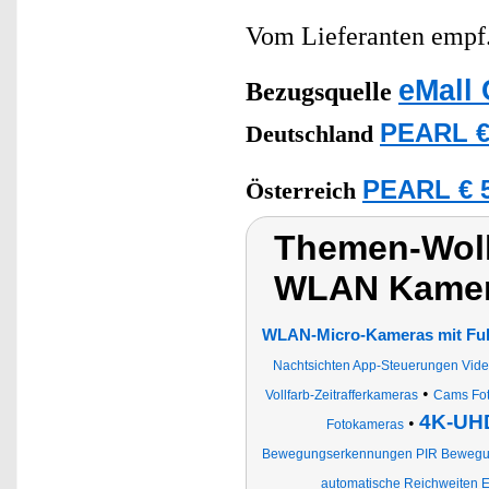
Vom Lieferanten emp
eMall 
Bezugsquelle
PEARL €
Deutschland
PEARL € 5
Österreich
Themen-Wolk
WLAN Kamer
WLAN-Micro-Kameras mit Ful
Nachtsichten App-Steuerungen Vid
•
Vollfarb-Zeitrafferkameras
Cams Fot
4K-UHD
•
Fotokameras
Bewegungserkennungen PIR Bewegun
automatische Reichweiten E