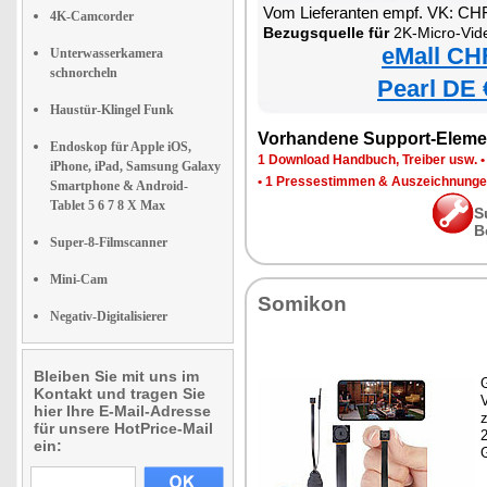
Vom Lieferanten empf. VK: CH
4K-Camcorder
Bezugsquelle für
2K-Micro-Videokamer
eMall CH
Unterwasserkamera
schnorcheln
Pearl DE 
Haustür-Klingel Funk
Vorhandene Support-Eleme
Endoskop für Apple iOS,
1 Download Handbuch, Treiber usw.
iPhone, iPad, Samsung Galaxy
•
1 Pressestimmen & Auszeichnung
Smartphone & Android-
Tablet 5 6 7 8 X Max
S
B
Super-8-Filmscanner
Mini-Cam
Somikon
Negativ-Digitalisierer
Bleiben Sie mit uns im
G
Kontakt und tragen Sie
hier Ihre E-Mail-Adresse
z
für unsere HotPrice-Mail
ein: