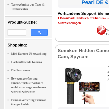
Pearl DE €
Testergebnisse aus Tests &
Testberichten
Vorhandene Support-Eleme
1 Download Handbuch, Treiber usw.
Produkt-Suche:
Auszeichnungen
S
B
Shopping:
Somikon Hidden Camer
Mini-Kamera Überwachung
Cam, Spycam
Hochauflösende Kamera
Ü
Diafilmscanner
e
Bewegungserfassung
Innenbereich surveillance
mobil unterwegs anschauen
weltweit weltweiter
Filmkonvertierung Filmscan
Gadget Archiv