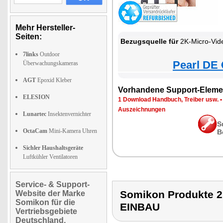
Mehr Hersteller-
Seiten:
Bezugsquelle für
2K-Micro-Videokamer
7links
Outdoor
Pearl DE 
Überwachungskameras
AGT
Epoxid Kleber
Vorhandene Support-Eleme
ELESION
1 Download Handbuch, Treiber usw.
Auszeichnungen
Lunartec
Insektenvernichter
S
OctaCam
Mini-Kamera Uhren
B
Sichler Haushaltsgeräte
Luftkühler Ventilatoren
Service- & Support-
Somikon Produkte
Website der Marke
Somikon für die
EINBAU
Vertriebsgebiete
Deutschland,