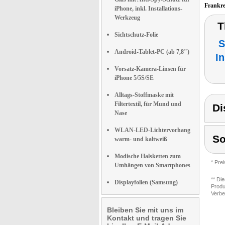
Frankr
iPhone, inkl. Installations-
Werkzeug
T
Sichtschutz-Folie
S
Android-Tablet-PC (ab 7,8")
I
Vorsatz-Kamera-Linsen für
iPhone 5/5S/SE
Alltags-Stoffmaske mit
Filtertextil, für Mund und
Di
Nase
WLAN-LED-Lichtervorhang
S
warm- und kaltweiß
Modische Halsketten zum
* Pre
Umhängen von Smartphones
** Di
Displayfolien (Samsung)
Produ
Verbe
Bleiben Sie mit uns im
Kontakt und tragen Sie