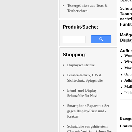
Testergebnisse aus Tests &
Schutz
Testberichten
Tasch
nachzi
Funkt
Produkt-Suche:
Maßge
Displa
Aufkl
Shopping:
Wund
Wird
Displayschutzfolie
Mach
Opti
Fenster-Isolier-, UV- &
Adhä
Sichtschutz-Spiegelfolie
Maßg
Blend- und Display-
Inkl
Schutzfolie für Navi
Smartphone-Reparatur-Set
gegen Display-Risse und -
Kratzer
Bezugs
Deutsc
Schutzfolie aus gehärtetem
Glas mit Anti-Spy-Schutz für