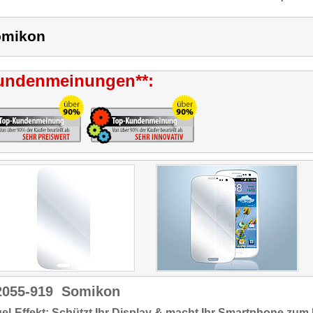
omikon
undenmeinungen**:
2055-919
Somikon
el-Effekt: Schützt Ihr Display & macht Ihr Smartphone zum