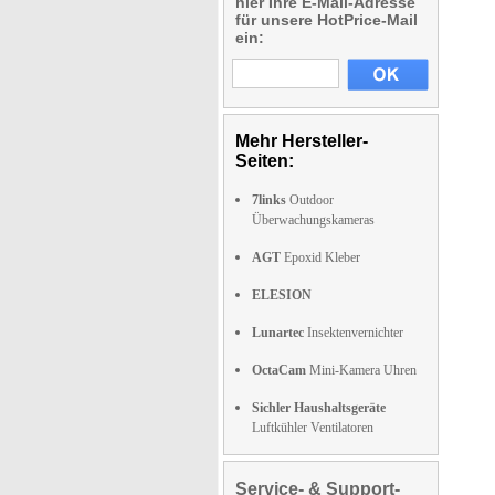
hier Ihre E-Mail-Adresse
für unsere HotPrice-Mail
ein:
Mehr Hersteller-
Seiten:
7links
Outdoor
Überwachungskameras
AGT
Epoxid Kleber
ELESION
Lunartec
Insektenvernichter
OctaCam
Mini-Kamera Uhren
Sichler Haushaltsgeräte
Luftkühler Ventilatoren
Service- & Support-