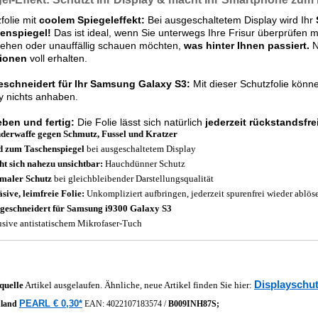
folie mit
coolem Spiegeleffekt:
Bei ausgeschaltetem Display wird Ihr
enspiegel!
Das ist ideal, wenn Sie unterwegs Ihre Frisur überprüfen 
ehen oder unauffällig schauen möchten,
was hinter Ihnen passiert.
N
ionen
voll erhalten.
schneidert für Ihr Samsung Galaxy S3:
Mit dieser Schutzfolie könn
y nichts anhaben.
eben und fertig:
Die Folie lässt sich natürlich
jederzeit rückstandsfre
erwaffe gegen Schmutz, Fussel und Kratzer
 zum Taschenspiegel
bei ausgeschaltetem Display
t sich nahezu unsichtbar:
Hauchdünner Schutz
maler Schutz
bei gleichbleibender Darstellungsqualität
sive, leimfreie Folie:
Unkompliziert aufbringen, jederzeit spurenfrei wieder ablös
eschneidert für Samsung i9300 Galaxy S3
usive antistatischem Mikrofaser-Tuch
Displayschut
quelle
Artikel ausgelaufen. Ähnliche, neue Artikel finden Sie hier:
PEARL € 0,30*
hland
EAN:
4022107183574
/
B009INH87S;