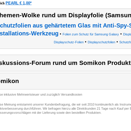
PEARL € 1,00*
eich
hemen-Wolke rund um Displayfolie (Samsun
chutzfolien aus gehärtetem Glas mit Anti-Spy-S
nstallations-Werkzeug
•
•
Folien zum Schutz für Samsung Galaxy
Displ
•
•
Displayschutz-Folien
Displayschutzfolien
Schutzfo
skussions-Forum rund um Somikon Produkt
omikon
ise inklusive Mehrwertsteuer und zuzüglich Versandkosten
ese Meinung entstammt unserer Kundenbefragung, die wir seit 2010 kontinuierlich als Instru
ktverbesserung durchführen. Wir befragen hierzu alle Direktkunden 21 Tage nach Kauf per E
sserungsvorschlägen mit der Lieferung sowie den bestellten Produkten.