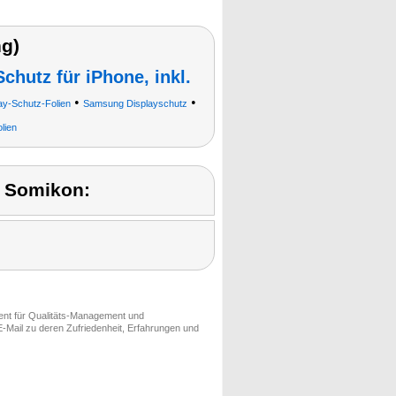
g)
chutz für iPhone, inkl.
•
•
ay-Schutz-Folien
Samsung Displayschutz
lien
 Somikon:
ment für Qualitäts-Management und
-Mail zu deren Zufriedenheit, Erfahrungen und