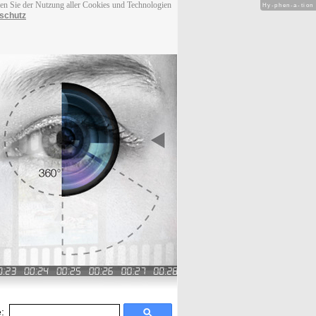
men Sie der Nutzung aller Cookies und Technologien
Hy-phen-a-tion
schutz
: