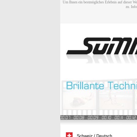
Um Ihnen ein bestmögliches Erlebnis auf dieser We
zu. Inf
Schweiz / Deutsch