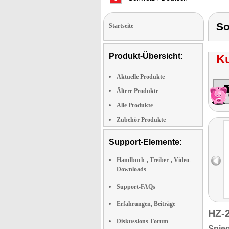
S
Startseite
Produkt-Übersicht:
K
Aktuelle Produkte
Ältere Produkte
Alle Produkte
Zubehör Produkte
Support-Elemente:
Handbuch-, Treiber-, Video-
Downloads
Support-FAQs
Erfahrungen, Beiträge
HZ-
Diskussions-Forum
Spieg