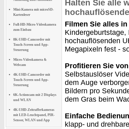
Halten Sie alle 
Mini-Kamera mit microSD-
hochauflösende
Kartenleser
Filmen Sie alles in
Full-HD-Micro-Videokamera
zum Einbau
Kindergeburtstage, 
hochauflösenden UH
8K-UHD-Camcorder mit
Touch-Screen und App-
Megapixeln fest - so
Steuerung
Micro-Videokamera &
Profitieren Sie von
Webcam
Selbstauslöser Vide
4K-UHD-Camcorder mit
Touch-Screen und App-
dem Auge verborgen
Steuerung
Bildern pro Sekunde
6K-Actioncam mit 2 Displays
dem Gras beim Wac
und WLAN
4K-UHD-Zeitrafferkameras
Einfache Bedienun
mit LED-Leuchtpanel, PIR-
Sensor, WLAN und App
klapp- und drehbar