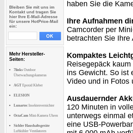
haben Sie die Kame
Bleiben Sie mit uns im
Kontakt und tragen Sie
hier Ihre E-Mail-Adresse
Ihre Aufnahmen di
für unsere HotPrice-Mail
ein:
Camcorder per Mini
betrachten Sie Ihr
Kompaktes Leichtg
Mehr Hersteller-
Seiten:
Reisegepäck kaum Pl
7links
Outdoor
ins Gewicht. So ist 
Überwachungskameras
Video und in Fotos
AGT
Epoxid Kleber
ELESION
Ausdauernder Akk
120 Minuten in vol
Lunartec
Insektenvernichter
unterwegs einmal e
OctaCam
Mini-Kamera Uhren
eine USB-Powerbank
Sichler Haushaltsgeräte
mit 6.000 mAh verfü
Luftkühler Ventilatoren