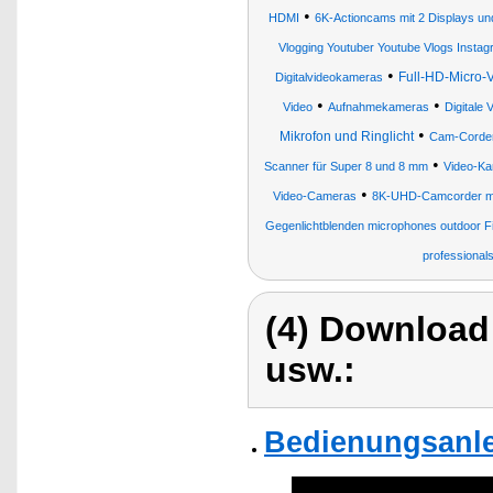
•
HDMI
6K-Actioncams mit 2 Displays 
Vlogging Youtuber Youtube Vlogs Instag
•
Full-HD-Micro-
Digitalvideokameras
•
•
Video
Aufnahmekameras
Digitale
•
Mikrofon und Ringlicht
Cam-Corde
•
Scanner für Super 8 und 8 mm
Video-K
•
Video-Cameras
8K-UHD-Camcorder mi
Gegenlichtblenden microphones outdoor
professionals
(4) Download
usw.:
Bedienungsanle