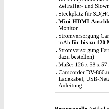
Zeitraffer- und Slow
Steckplatz für SD(HC
Mini-HDMI-Anschlu
Monitor
Stromversorgung Cam
mAh
für bis zu 12
Stromversorgung Fern
dazu bestellen)
Maße: 126 x 58 x 57
Camcorder DV-860.uh
Ladekabel, USB-Netz
Anleitung
Bezugsquelle
Artikel a