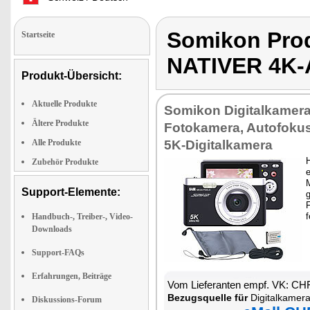
Somikon Pro
Startseite
NATIVER 4K
Produkt-Übersicht:
Aktuelle Produkte
Somikon Digitalkamera
Ältere Produkte
Fotokamera, Autofoku
Alle Produkte
5K-Digitalkamera
H
Zubehör Produkte
e
Support-Elemente:
f
Handbuch-, Treiber-, Video-
Downloads
Support-FAQs
Erfahrungen, Beiträge
Vom Lieferanten empf. VK: CH
Bezugsquelle für
Digitalkamera mit nativer
Diskussions-Forum