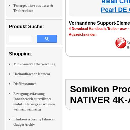
eMall CH
Testergebnisse aus Tests &
Pearl DE 
Testberichten
Vorhandene Support-Eleme
Produkt-Suche:
4 Download Handbuch, Treiber usw.
Auszeichnungen
S
B
Shopping:
Mini-Kamera Überwachung
Hochauflösende Kamera
Diafilmscanner
Somikon Pro
Bewegungserfassung
NATIVER 4K
Innenbereich surveillance
mobil unterwegs anschauen
weltweit weltweiter
Filmkonvertierung Filmscan
Gadget Archiv