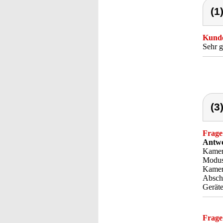
(1
Kunde
Sehr 
(3
Frage
Antwo
Kamer
Modus"
Kamera
Abschl
Gerät
Frage