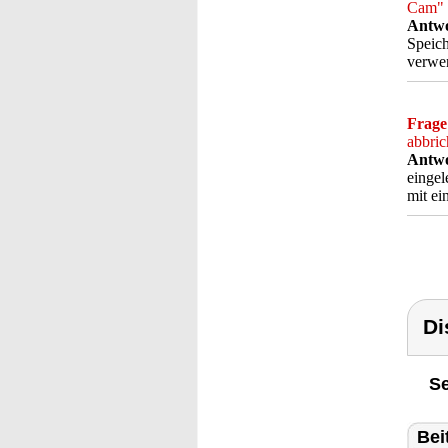
Cam" 
Antwo
Speich
verwe
Frage
abbric
Antwo
eingel
mit ei
Di
Se
Bei