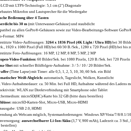
-LCD mit LTPS-Technologie: 5,1 cm (2") Diagonale
ebautes Mikrofon und Lautsprecher für die Wiedergabe
ache Bedienung über 4 Tasten
erdicht bis 30 m
(mit Unterwasser-Gehäuse) und staubdicht
atibel zu allen GoPro®-Gehäusen sowie zur Video-Bearbeitungs-Software GoPro
o-Format: MP4
rstützte Video-Auflösungen:
3264 x 1836 Pixel (4K Light / Ultra HD)
bei 30 Bilde
ek., 1920 x 1080 Pixel (Full HD) bei 60/30 B./Sek., 1280 x 720 Pixel (HD) bei bis 
rstützte Foto-Auflösungen: 16 MP, 12 MP, 8 MP, 5 MP, 2 MP
lupen-Video-Funktion:
60 Bilder/Sek. bei 1080 Pixeln, 120 B./Sek. bei 720 Pixeln
ma-Shot
mit schneller Bildfolgen-Aufnahme: 3 / 5 / 10 / 20 Bilder/Sek.
raffer
(Time Lapse) mit Timer: alle 0,5, 1, 2, 5, 10, 30, 60 Sek. ein Bild
matischer Weiß-Abgleich:
automatisch, Tageslicht, Wolken, Kunstlicht
 Video-Aufnahmedauer: ca. 50 Min. bei Full HD, Aufnahme während des Ladens m
ektivität: WLAN zur Direktverbindung mit Smartphone oder Tablet
chermedium: microSD(HC)-Karte bis 32 GB (bitte dazu bestellen)
hlüsse:
microSD-Karten-Slot, Micro-USB, Micro-HDMI
nausgabe: USB 2.0, HDMI
endung als Webcam möglich, Systemanforderungen: Windows XP/Vista/7/8/8.1/10
mversorgung:
auswechselbarer Li-Ion-Akku
(3,7 V, 900 mAh), Ladezeit ca. 3 Std.
 bestellen)