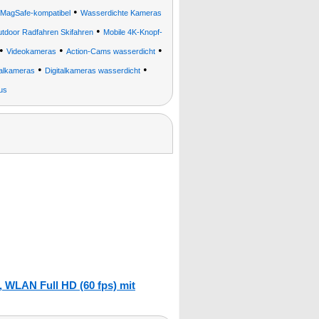
•
, MagSafe-kompatibel
Wasserdichte Kameras
•
utdoor Radfahren Skifahren
Mobile 4K-Knopf-
•
•
•
Videokameras
Action-Cams wasserdicht
•
•
talkameras
Digitalkameras wasserdicht
us
 WLAN Full HD (60 fps) mit