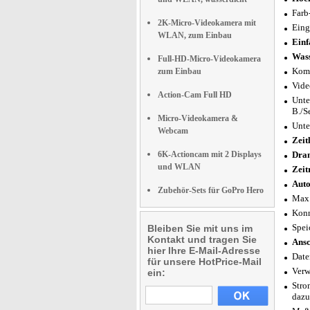
Farb
2K-Micro-Videokamera mit
Eing
WLAN, zum Einbau
Einf
Wass
Full-HD-Micro-Videokamera
Komp
zum Einbau
Vide
Action-Cam Full HD
Unte
B./S
Micro-Videokamera &
Unte
Webcam
Zeit
6K-Actioncam mit 2 Displays
Dra
und WLAN
Zeit
Auto
Zubehör-Sets für GoPro Hero
Max.
Konn
Spei
Bleiben Sie mit uns im
Kontakt und tragen Sie
Ansc
hier Ihre E-Mail-Adresse
Date
für unsere HotPrice-Mail
Verw
ein:
Stro
dazu