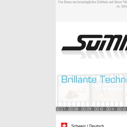
Um Ihnen ein bestmögliches Erlebnis auf dieser We
zu. Inf
Schweiz / Deutsch