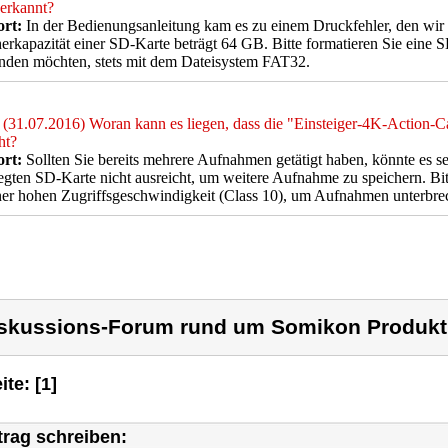
erkannt?
rt:
In der Bedienungsanleitung kam es zu einem Druckfehler, den wir
erkapazität einer SD-Karte beträgt 64 GB. Bitte formatieren Sie eine 
nden möchten, stets mit dem Dateisystem FAT32.
(31.07.2016) Woran kann es liegen, dass die "Einsteiger-4K-Action-
ht?
rt:
Sollten Sie bereits mehrere Aufnahmen getätigt haben, könnte es se
egten SD-Karte nicht ausreicht, um weitere Aufnahme zu speichern. Bit
ner hohen Zugriffsgeschwindigkeit (Class 10), um Aufnahmen unterbre
skussions-Forum rund um Somikon Produkt
ite: [1]
trag schreiben: