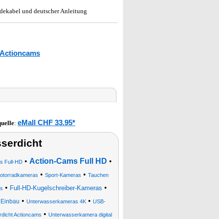
ekabel und deutscher Anleitung
 Actioncams
eMall CHF 33.95*
uelle
:
serdicht
•
Action-Cams Full HD
•
s Full-HD
•
•
otorradkameras
Sport-Kameras
Tauchen
•
•
Full-HD-Kugelschreiber-Kameras
s
•
•
 Einbau
Unterwasserkameras 4K
USB-
•
dicht Actioncams
Unterwasserkamera digital