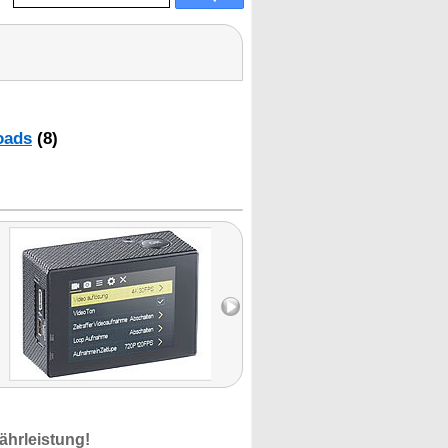
oads
(8)
ährleistung!