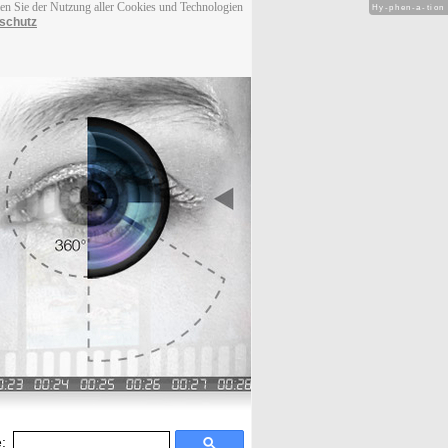
men Sie der Nutzung aller Cookies und Technologien
Hy-phen-a-tion
schutz
: