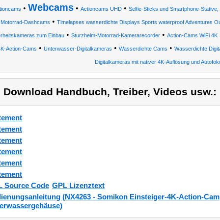
Webcams
•
•
•
tioncams
Actioncams UHD
Selfie-Sticks und Smartphone-Stative
•
•
Motorrad-Dashcams
Timelapses wasserdichte Displays Sports waterproof Adventures O
•
•
erheitskameras zum Einbau
Sturzhelm-Motorrad-Kamerarecorder
Action-Cams WiFi 4K
•
•
•
4K-Action-Cams
Unterwasser-Digitalkameras
Wasserdichte Cams
Wasserdichte Digi
Digitalkameras mit nativer 4K-Auflösung und Autofok
) Download Handbuch, Treiber, Videos usw.:
tement
tement
tement
tement
tement
tement
 Source Code
GPL Lizenztext
ienungsanleitung (NX4263 - Somikon Einsteiger-4K-Action-Cam,
erwassergehäuse)