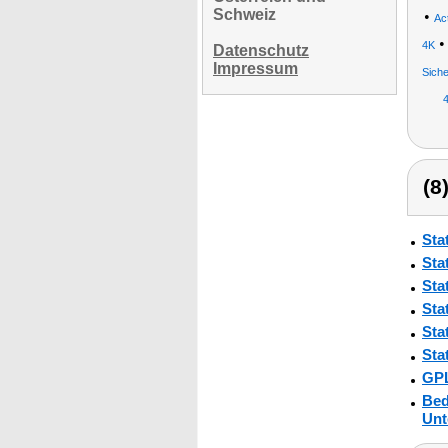
Schweiz
•
Ac
4K
Datenschutz
Impressum
Sich
(8
Sta
Sta
Sta
Sta
Sta
Sta
GPL
Bed
Unt