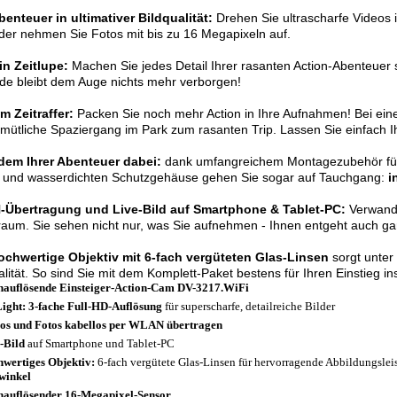
benteuer in ultimativer Bildqualität:
Drehen Sie ultrascharfe Videos 
er nehmen Sie Fotos mit bis zu 16 Megapixeln auf.
in Zeitlupe:
Machen Sie jedes Detail Ihrer rasanten Action-Abenteuer si
e bleibt dem Auge nichts mehr verborgen!
m Zeitraffer:
Packen Sie noch mehr Action in Ihre Aufnahmen! Bei eine
mütliche Spaziergang im Park zum rasanten Trip. Lassen Sie einfach Ih
edem Ihrer Abenteuer dabei:
dank umfangreichem Montagezubehör für 
- und wasserdichten Schutzgehäuse gehen Sie sogar auf Tauchgang:
i
Übertragung und Live-Bild auf Smartphone & Tablet-PC:
Verwande
aum. Sie sehen nicht nur, was Sie aufnehmen - Ihnen entgeht auch gar
ochwertige Objektiv mit 6-fach vergüteten Glas-Linsen
sorgt unter
alität. So sind Sie mit dem Komplett-Paket bestens für Ihren Einstieg in
auflösende Einsteiger-Action-Cam DV-3217.WiFi
ight: 3-fache Full-HD-Auflösung
für superscharfe, detailreiche Bilder
os und Fotos kabellos per WLAN übertragen
-Bild
auf Smartphone und Tablet-PC
wertiges Objektiv:
6-fach vergütete Glas-Linsen für hervorragende Abbildungslei
winkel
auflösender 16-Megapixel-Sensor