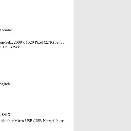
® Studio
rn/Sek., 2688 x 1520 Pixel (2,7K) bei 30
zu 120 B./Sek.
öglich
, OS X
, lädt über Micro-USB (USB-Netzteil bitte