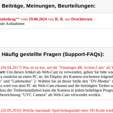
) Beiträge, Meinungen, Beurteilungen:
nbeitrag
** vom
19.06.2024
von
R. B.
aus
Drochtersen
gute Aufnahmen
) Häufig gestellte Fragen (Support-FAQs):
(04.04.2017) Was ist zu tun, um die "Einsteiger-4K-Action-Cam" al
rt:
Um diesen Artikel als Web-Cam zu verwenden, gehen Sie bitte wie f
a zunächst an einen PC an. Im Display der Kamera erscheinen folgen
 und "Lademodus" 2. Wählen Sie an dieser Stelle den "DV-Modus" mi
 wird von dem PC als Web-Cam erkannt und die benötigten Treiber wer
uss der Treiberinstallation kann die Kamera in jedem beliebigen Prog
ebezeichnung "UVC Camera" als Web-Cam verwendet werden.
(20.09.2016) Welche maximale Speicherkapazität einer SD-Karte wird