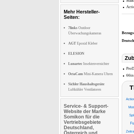
Maße
Acti
Mehr Hersteller-
Seiten:
7links
Outdoor
Bezugs
Überwachungskameras
Deutsc
AGT
Epoxid Kleber
ELESION
Zub
Lunartec
Insektenvernichter
ProD
OctaCam
Mini-Kamera Uhren
66in
Sichler Haushaltsgeräte
T
Luftkühler Ventilatoren
Actio
Service- & Support-
Mot
Website der Marke
Spl
Somikon für die
Vertriebsgebiete
Fu
Deutschland,
Zeitr
Österreich und