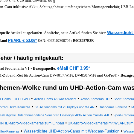
: 59 x 41 x 29 mm, Gewicht: 66 g
on-Cam inklusive Akku, Schutzgehäuse, umfangreichem Montagezubehör, USB-Lad
Wasserdicht
quelle
Artikel ausgelaufen. Ähnliche, neue Artikel finden Sie hier:
PEARL € 53,06*
hland
EAN:
4022107300704
/
B0C8627B3R
ehör / häufig mitgekauft:
eMall CHF 3.95*
ad Prodrenalin V1 •
Bezugsquelle
:
1-Zubehör-Set für Action-Cam DV-4017.WiFi, DV-850.WiFi und GoPro® •
Bezugsq
hemen-Wolke rund um UHD-Action-Cam was
•
•
•
n-Cams Full-HD WiFi
Action-Cams 4K wasserdicht
Action-Kameras HD
Sport-Kamera
•
•
•
orrad-Helm-Kameras
6K-Actioncams mit 2 Displays und WLAN
Dashcams Fahrrad
M
•
ash digitale Bildschirme Videos Sensoren Einsteiger Aktiv Action Cam4k 4-K
Sport-Camera
•
ll-HD-Micro-Videokameras zum Einbau
2K-Micro-Videokameras mit WLAN, zum
•
•
Wasserdichte UHD-Action-Cams mit Webcam-Funktion
affer-Kameras
Wasser