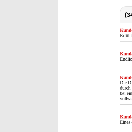
(3
Kunde
Erfüll
Kunde
Endlic
Kunde
Die Di
durch 
bei ei
vollwe
Kunde
Eines 