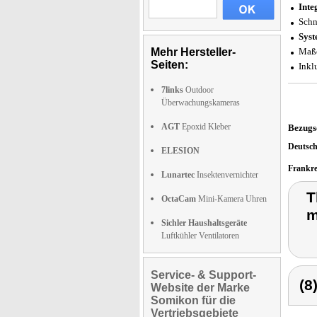
Inte
Schn
Syst
Mehr Hersteller-
Maße
Seiten:
Inkl
7links
Outdoor
Überwachungskameras
AGT
Epoxid Kleber
Bezugs
Deutsc
ELESION
Frankr
Lunartec
Insektenvernichter
T
OctaCam
Mini-Kamera Uhren
m
Sichler Haushaltsgeräte
Luftkühler Ventilatoren
Service- & Support-
(8
Website der Marke
Somikon für die
Vertriebsgebiete