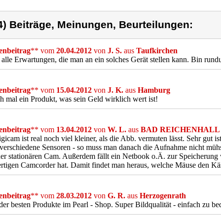
4) Beiträge, Meinungen, Beurteilungen:
nbeitrag
** vom
20.04.2012
von
J. S.
aus
Taufkirchen
t alle Erwartungen, die man an ein solches Gerät stellen kann. Bin rund
nbeitrag
** vom
15.04.2012
von
J. K.
aus
Hamburg
h mal ein Produkt, was sein Geld wirklich wert ist!
nbeitrag
** vom
13.04.2012
von
W. L.
aus
BAD REICHENHALL
gicam ist real noch viel kleiner, als die Abb. vermuten lässt. Sehr gut 
verschiedene Sensoren - so muss man danach die Aufnahme nicht mühse
ner stationären Cam. Außerdem fällt ein Netbook o.Ä. zur Speicherung
rtigen Camcorder hat. Damit findet man heraus, welche Mäuse den Kä
nbeitrag
** vom
28.03.2012
von
G. R.
aus
Herzogenrath
der besten Produkte im Pearl - Shop. Super Bildqualität - einfach zu bed