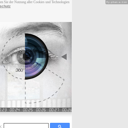
men Sie der Nutzung aller Cookies und Technologien
Hy-phen-a-tion
schutz
: