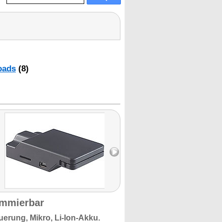
oads
(8)
ammierbar
euerung,
Mikro, Li-Ion-Akku.