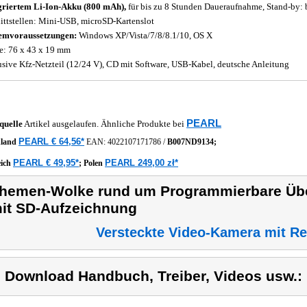
griertem Li-Ion-Akku (800 mAh),
für bis zu 8 Stunden Daueraufnahme, Stand-by: 
ittstellen: Mini-USB, microSD-Kartenslot
emvoraussetzungen:
Windows XP/Vista/7/8/8.1/10, OS X
: 76 x 43 x 19 mm
usive Kfz-Netzteil (12/24 V), CD mit Software, USB-Kabel, deutsche Anleitung
PEARL
quelle
Artikel ausgelaufen. Ähnliche Produkte bei
PEARL € 64,56*
hland
EAN:
4022107171786
/
B007ND9134;
PEARL € 49,95*
PEARL 249,00 zł*
eich
;
Polen
hemen-Wolke rund um Programmierbare Ü
it SD-Aufzeichnung
Versteckte Video-Kamera mit R
) Download Handbuch, Treiber, Videos usw.: