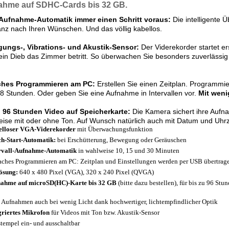
ahme auf SDHC-Cards bis 32 GB.
Aufnahme-Automatik immer einen Schritt voraus:
Die intelligente
nz nach Ihren Wünschen. Und das völlig kabellos.
ungs-, Vibrations- und Akustik-Sensor:
Der Viderekorder startet ers
in Dieb das Zimmer betritt. So überwachen Sie besonders zuverlässig 
ches Programmieren am PC:
Erstellen Sie einen Zeitplan. Programm
 8 Stunden. Oder geben Sie eine Aufnahme in Intervallen vor.
Mit weni
u 96 Stunden Video auf Speicherkarte:
Die Kamera sichert ihre Aufn
ise mit oder ohne Ton. Auf Wunsch natürlich auch mit Datum und Uhrz
elloser VGA-Viderekorder
mit Überwachungsfunktion
ch-Start-Automatik:
bei Erschütterung, Bewegung oder Geräuschen
rvall-Aufnahme-Automatik
in wahlweise 10, 15 und 30 Minuten
aches Programmieren am PC: Zeitplan und Einstellungen werden per USB übertrag
ösung:
640 x 480 Pixel (VGA), 320 x 240 Pixel (QVGA)
ahme auf microSD(HC)-Karte bis 32 GB
(bitte dazu bestellen), für bis zu 96 St
 Aufnahmen
auch bei wenig Licht dank hochwertiger, lichtempfindlicher Optik
griertes Mikrofon
für Videos mit Ton bzw. Akustik-Sensor
stempel ein- und ausschaltbar