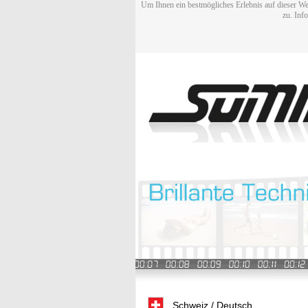
Um Ihnen ein bestmögliches Erlebnis auf dieser We
zu. Inf
Schweiz / Deutsch