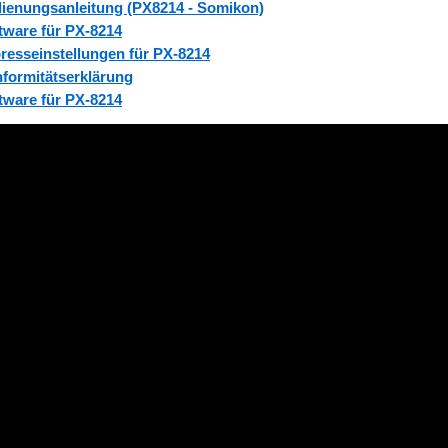
ienungsanleitung (PX8214 - Somikon)
tware für PX-8214
resseinstellungen für PX-8214
formitätserklärung
tware für PX-8214