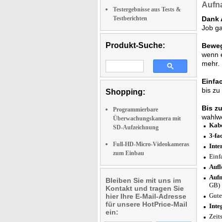
Aufn
Testergebnisse aus Tests &
Testberichten
Dank 
Job ga
Produkt-Suche:
Beweg
wenn e
mehr.
Einfa
bis zu
Shopping:
Bis z
Programmierbare
wahlwe
Überwachungskamera mit
Kab
SD-Aufzeichnung
3-fa
Full-HD-Micro-Videokameras
Inte
zum Einbau
Einf
Aufl
Aufn
Bleiben Sie mit uns im
GB)
Kontakt und tragen Sie
Gute
hier Ihre E-Mail-Adresse
für unsere HotPrice-Mail
Inte
ein:
Zeit