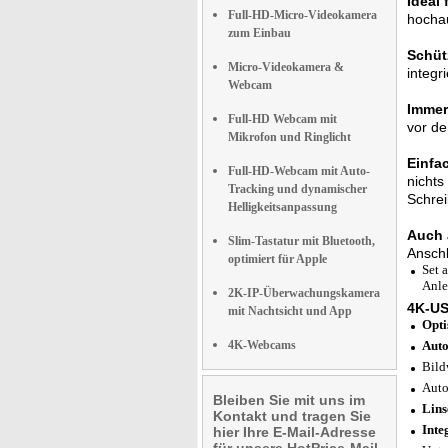
Ideal 
Full-HD-Micro-Videokamera
hochau
zum Einbau
Schütz
Micro-Videokamera &
integr
Webcam
Immer 
Full-HD Webcam mit
vor de
Mikrofon und Ringlicht
Einfa
Full-HD-Webcam mit Auto-
nichts
Tracking und dynamischer
Schrei
Helligkeitsanpassung
Auch 
Slim-Tastatur mit Bluetooth,
Anschl
optimiert für Apple
Set 
Anle
2K-IP-Überwachungskamera
4K-U
mit Nachtsicht und App
Opti
4K-Webcams
Auto
Bild
Auto
Bleiben Sie mit uns im
Lin
Kontakt und tragen Sie
Inte
hier Ihre E-Mail-Adresse