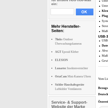
für unsere HotPrice-Mail
Unte
ein:
Unte
Klem
Plug
Syst
Stro
Mehr Hersteller-
Seiten:
Maße
USB-3
7links
Outdoor
USB-
Überwachungskameras
Date
Abwä
AGT
Epoxid Kleber
Maße
ELESION
Gewi
Lunartec
Insektenvernichter
OctaCam
Mini-Kamera Uhren
Vom Li
Sichler Haushaltsgeräte
Bezugs
Luftkühler Ventilatoren
Deutsc
Österre
Service- & Support-
Website der Marke