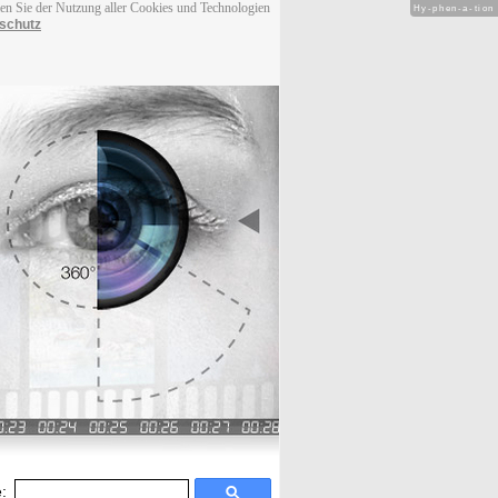
men Sie der Nutzung aller Cookies und Technologien
Hy-phen-a-tion
schutz
: