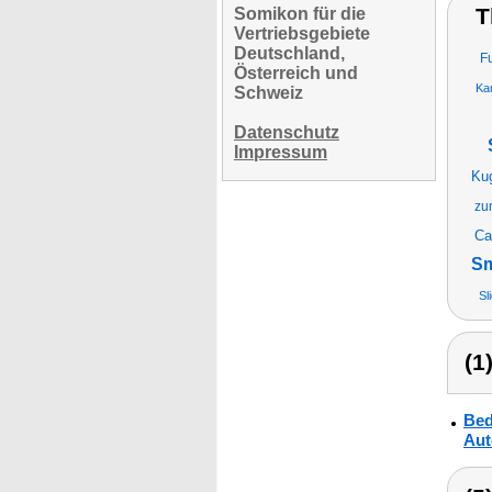
T
Somikon für die
Vertriebsgebiete
Deutschland,
F
Österreich und
Ka
Schweiz
Datenschutz
Impressum
Ku
zu
Ca
Sm
Sl
(1
Bed
Aut