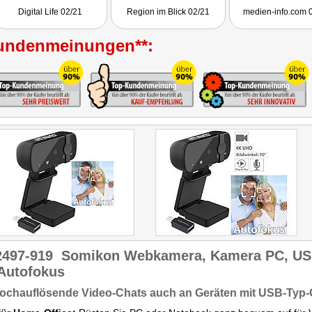
Bild und Ton in Perfektion
Getestet wurde PX-2489.
stark im Preis.
Digital Life 02/21
Region im Blick 02/21
medien-info.com 
mit dem erwünschten
Getestet wurde PX
Schutz Ihrer Privatsphäre."
undenmeinungen**:
2497-919
Somikon Webkamera, Kamera PC, U
 Autofokus
hochauflösende Video-Chats auch an Geräten mit USB-Typ