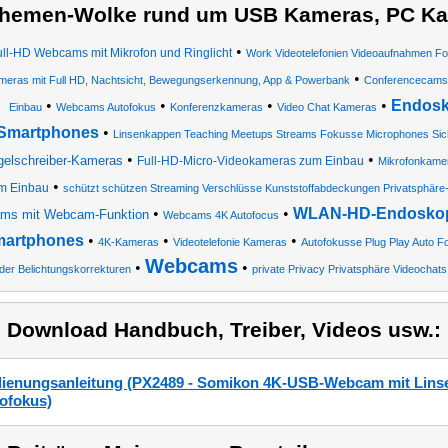
hemen-Wolke rund um USB Kameras, PC Ka
•
ull-HD Webcams mit Mikrofon und Ringlicht
Work Videotelefonien Videoaufnahmen F
•
meras mit Full HD, Nachtsicht, Bewegungserkennung, App & Powerbank
Conferencecams
•
•
•
•
Endosk
Einbau
Webcams Autofokus
Konferenzkameras
Video Chat Kameras
Smartphones
•
Linsenkappen Teaching Meetups Streams Fokusse Microphones Sichtf
•
•
gelschreiber-Kameras
Full-HD-Micro-Videokameras zum Einbau
Mikrofonkame
•
m Einbau
schützt schützen Streaming Verschlüsse Kunststoffabdeckungen Privatsphäre-
•
•
WLAN-HD-Endoskopk
ms mit Webcam-Funktion
Webcams 4K Autofocus
artphones
•
•
•
4K-Kameras
Videotelefonie Kameras
Autofokusse Plug Play Auto 
Webcams
•
•
ider Belichtungskorrekturen
private Privacy Privatsphäre Videochats
) Download Handbuch, Treiber, Videos usw.:
ienungsanleitung (PX2489 - Somikon 4K-USB-Webcam mit Lins
ofokus)