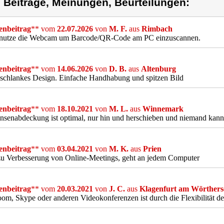
) Beiträge, Meinungen, Beurteilungen:
nbeitrag
** vom
22.07.2026
von
M. F.
aus
Rimbach
enutze die Webcam um Barcode/QR-Code am PC einzuscannen.
nbeitrag
** vom
14.06.2026
von
D. B.
aus
Altenburg
schlankes Design. Einfache Handhabung und spitzen Bild
nbeitrag
** vom
18.10.2021
von
M. L.
aus
Winnemark
nsenabdeckung ist optimal, nur hin und herschieben und niemand kann
nbeitrag
** vom
03.04.2021
von
M. K.
aus
Prien
zu Verbesserung von Online-Meetings, geht an jedem Computer
nbeitrag
** vom
20.03.2021
von
J. C.
aus
Klagenfurt am Wörthers
om, Skype oder anderen Videokonferenzen ist durch die Flexibilität de