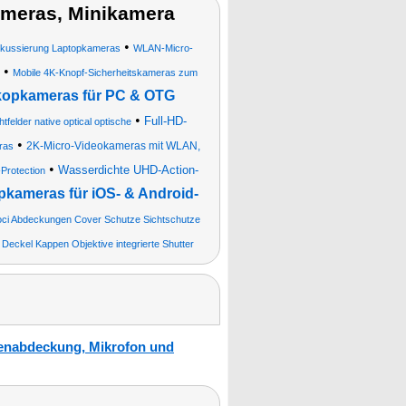
meras, Minikamera
•
okussierung Laptopkameras
WLAN-Micro-
•
Mobile 4K-Knopf-Sicherheitskameras zum
opkameras für PC & OTG
•
Full-HD-
elder native optical optische
•
2K-Micro-Videokameras mit WLAN,
ras
•
Wasserdichte UHD-Action-
Protection
ameras für iOS- & Android-
Foci Abdeckungen Cover Schutze Sichtschutze
 Deckel Kappen Objektive integrierte Shutter
enabdeckung, Mikrofon und