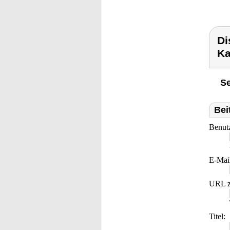
Di
Ka
Se
Bei
Benut
E-Mai
URL z
Titel: