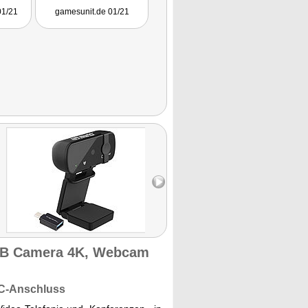
"
01/21
gamesunit.de 01/21
-2489.
SB Camera 4K, Webcam
-C-Anschluss