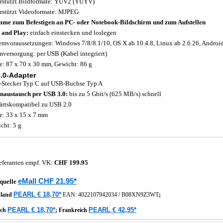
rstützt Bildformate: YUV2 (YUYV)
rstützt Videoformate: MJPEG
me zum Befestigen an PC- oder Notebook-Bildschirm und zum Aufstellen
 and Play:
einfach einstecken und loslegen
emvoraussetzungen: Windows 7/8/8.1/10, OS X ab 10.4.8, Linux ab 2.6.26, Android
mversorgung: per USB (Kabel integriert)
: 87 x 70 x 30 mm, Gewicht: 86 g
.0-Adapter
Stecker Typ C auf USB-Buchse Typ A
naustausch per USB 3.0:
bis zu 5 Gbit/s (625 MB/s) schnell
rtskompatibel zu USB 2.0
: 33 x 15 x 7 mm
cht: 5 g
eferanten empf. VK:
CHF 199.95
eMall CHF 21.95*
quelle
PEARL € 18,70*
hland
EAN:
4022107942034
/
B08XN9Z3WT
;
PEARL € 18,70*
PEARL € 42,95*
ich
;
Frankreich