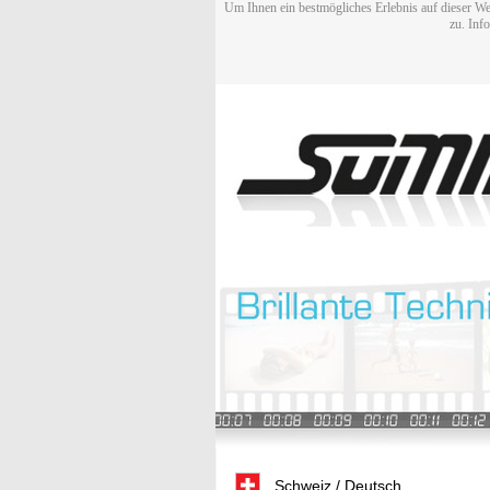
Um Ihnen ein bestmögliches Erlebnis auf dieser We
zu. Inf
Schweiz / Deutsch