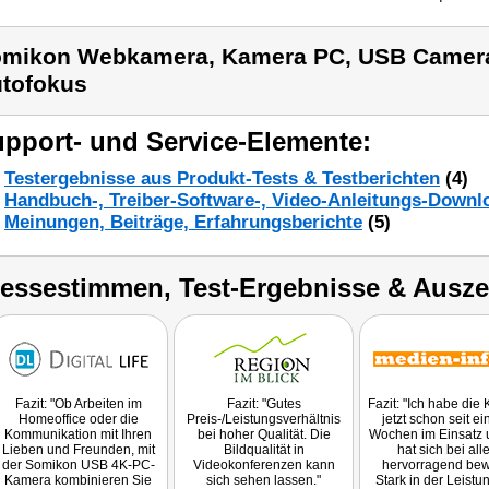
mikon Webkamera, Kamera PC, USB Camer
tofokus
pport- und Service-Elemente:
Testergebnisse aus Produkt-Tests & Testberichten
(4)
Handbuch-, Treiber-Software-, Video-Anleitungs-Downl
Meinungen, Beiträge, Erfahrungsberichte
(5)
ressestimmen, Test-Ergebnisse & Ausz
Fazit: "Ob Arbeiten im
Fazit: "Gutes
Fazit: "Ich habe die
Homeoffice oder die
Preis-/Leistungsverhältnis
jetzt schon seit ei
Kommunikation mit Ihren
bei hoher Qualität. Die
Wochen im Einsatz 
Lieben und Freunden, mit
Bildqualität in
hat sich bei al
der Somikon USB 4K-PC-
Videokonferenzen kann
hervorragend bew
Kamera kombinieren Sie
sich sehen lassen."
Stark in der Leistu