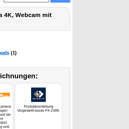
a 4K, Webcam mit
oads
(1)
eichnungen:
 Kamera
Produktvorstellung
nigen
Vorgestellt wurde PX-2489.
und sie
lem
ährt.
ng und