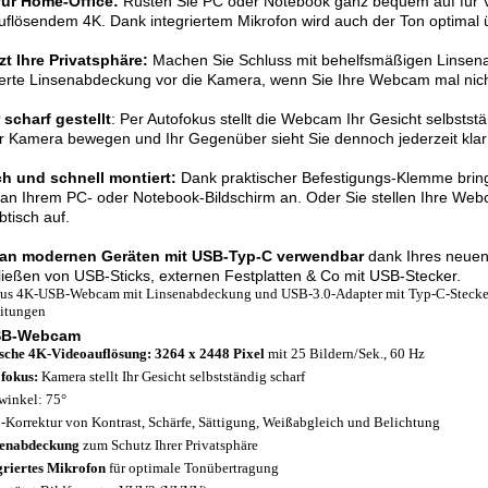
für Home-Office:
Rüsten Sie PC oder Notebook ganz bequem auf für Vi
flösendem 4K. Dank integriertem Mikrofon wird auch der Ton optimal 
t Ihre Privatsphäre:
Machen Sie Schluss mit behelfsmäßigen Linsena
ierte Linsenabdeckung vor die Kamera, wenn Sie Ihre Webcam mal nic
scharf gestellt
: Per Autofokus stellt die Webcam Ihr Gesicht selbststä
r Kamera bewegen und Ihr Gegenüber sieht Sie dennoch jederzeit klar 
ch und schnell montiert:
Dank praktischer Befestigungs-Klemme brin
 an Ihrem PC- oder Notebook-Bildschirm an. Oder Sie stellen Ihre Web
btisch auf.
an modernen Geräten mit USB-Typ-C verwendbar
dank Ihres neuen
ießen von USB-Sticks, externen Festplatten & Co mit USB-Stecker.
aus 4K-USB-Webcam mit Linsenabdeckung und USB-3.0-Adapter mit Typ-C-Stecker
itungen
SB-Webcam
sche 4K-Videoauflösung: 3264 x 2448 Pixel
mit 25 Bildern/Sek., 60 Hz
fokus:
Kamera stellt Ihr Gesicht selbstständig scharf
winkel: 75°
-Korrektur von Kontrast, Schärfe, Sättigung, Weißabgleich und Belichtung
senabdeckung
zum Schutz Ihrer Privatsphäre
griertes Mikrofon
für optimale Tonübertragung