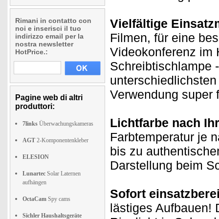
Rimani in contatto con
Vielfältige Einsat
noi e inserisci il tuo
Filmen, für eine be
indirizzo email per la
nostra newsletter
Videokonferenz im 
HotPrice.:
Schreibtischlampe - 
unterschiedlichsten
Verwendung super fl
Pagine web di altri
produttori:
Lichtfarbe nach I
7links
Überwachungskameras
Farbtemperatur je 
AGT
2-Komponentenkleber
bis zu authentische
ELESION
Darstellung beim S
Lunartec
Solar Laternen
aufhängen
Sofort einsatzber
OctaCam
Spy cams
lästiges Aufbauen!
Sichler Haushaltsgeräte