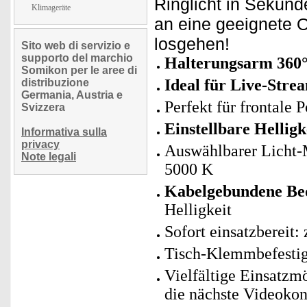
Ringlicht in Sekund
Klimageräte
an eine geeignete 
losgehen!
Sito web di servizio e
supporto del marchio
Halterungsarm 360°
Somikon per le aree di
Ideal für Live-Stre
distribuzione
Germania, Austria e
Perfekt für frontale
Svizzera
Einstellbare Helligk
Informativa sulla
privacy
Auswählbarer Licht-
Note legali
5000 K
Kabelgebundene Bed
Helligkeit
Sofort einsatzbereit
Tisch-Klemmbefestig
Vielfältige Einsatzmö
die nächste Videokon