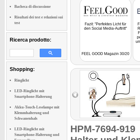
Bacheca di discussione
Risultati dei test e relazioni sui
test
Fazit: "Perfektes Licht für
F
den Social Media-Auftritt"
R
F
p
Ricerca prodotto:
um
b
FEEL GOOD Magazin 30/20
d
a
u
lä
Shopping:
m
Ringlicht
LED-Ringlicht mit
Smartphone-Halterung
Akku-Touch-Leselampe mit
Klemmhalterung und
Schwanenhals
HPM-7694-91
LED-Ringlicht mit
Smartphone-Halterung und