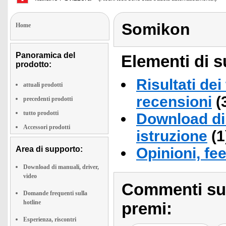
Somikon
Home
Panoramica del
Elementi di s
prodotto:
Risultati dei
attuali prodotti
recensioni
(
precedenti prodotti
tutto prodotti
Download di 
Accessori prodotti
istruzione
(1
Area di supporto:
Opinioni, fe
Download di manuali, driver,
video
Commenti sull
Domande frequenti sulla
hotline
premi:
Esperienza, riscontri