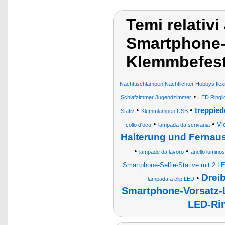
Temi relativi
Smartphone-
Klemmbefes
Nachttischlampen Nachtlichter Hobbys flexib
•
Schlafzimmer Jugendzimmer
LED Ringlic
•
•
treppied
Stativ
Klemmlampen USB
•
•
Vl
collo d'oca
lampada da scrivania
Halterung und Fernaus
•
•
lampade da lavoro
anello lumino
Smartphone-Selfie-Stative mit 2 L
Drei
•
lampada a clip LED
Smartphone-Vorsatz-L
LED-Ri