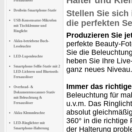
Halter und Kl
Fernauslöser
Dreibein-Smartphone-Stativ
Stellen Sie sic
USB-Konsensator-Mikrofon
die perfekten Se
mit Tischklemme und
Ringlicht
Produzieren Sie je
Akku-betriebene Buch-
perfekte Beauty-Fot
Leseleuchte
Sie die Beleuchtun
LED-Lupenleuchte
heben Sie Ihre Live-
Smartphone-Selfie-Stativ mit 2
ganz neues Niveau
LED-Lichtern und Bluetooth-
Fernauslöser
Immer das richtige
Overhead- &
Dokumentenscanner-Stativ
Beleuchtung für ma
mit Beleuchtung &
u.v.m. Das Ringlicht
Fernauslöser
absolut gleichmäßig
Akku Klemmleuchte
360° in die richtige
LED-Ringlichter mit
der Halterung probl
Smartphone-Halterung