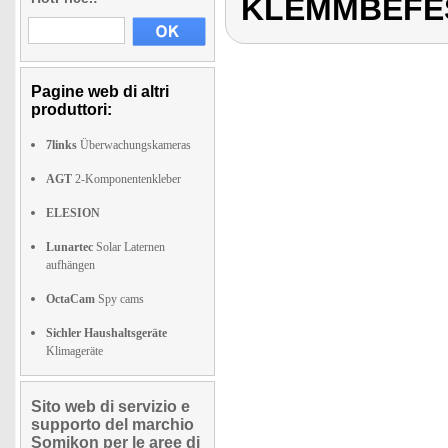
KLEMMBEFE
Pagine web di altri
produttori:
7links
Überwachungskameras
AGT
2-Komponentenkleber
ELESION
Lunartec
Solar Laternen
aufhängen
OctaCam
Spy cams
Sichler Haushaltsgeräte
Klimageräte
Sito web di servizio e
supporto del marchio
Somikon per le aree di