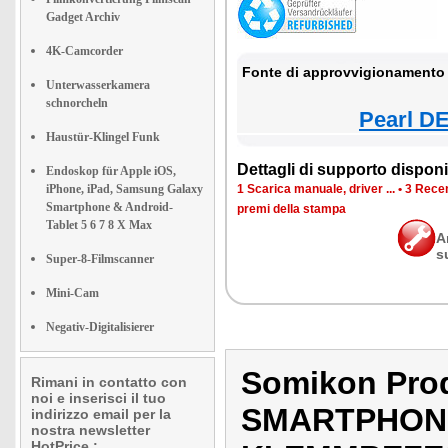
Gadget Archiv
4K-Camcorder
Fonte di approvvigionamento 
Unterwasserkamera
schnorcheln
Pearl DE
Haustür-Klingel Funk
Dettagli di supporto disponib
Endoskop für Apple iOS,
iPhone, iPad, Samsung Galaxy
1 Scarica manuale, driver ...
•
3 Recen
Smartphone & Android-
premi della stampa
Tablet 5 6 7 8 X Max
A
s
Super-8-Filmscanner
Mini-Cam
Negativ-Digitalisierer
Somikon Pro
Rimani in contatto con
noi e inserisci il tuo
SMARTPHON
indirizzo email per la
nostra newsletter
HotPrice.: