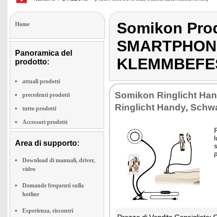
Somikon Pro
Home
SMARTPHON
Panoramica del
KLEMMBEFE
prodotto:
attuali prodotti
Somikon Ringlicht Hand
precedenti prodotti
Ringlicht Handy, Sch
tutto prodotti
Accessori prodotti
F
l
Area di supporto:
s
p
Download di manuali, driver,
video
Domande frequenti sulla
hotline
Esperienza, riscontri