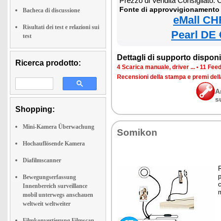
Prezzo di Vendita Consigliato:
Fonte di approvvigionamento 
Bacheca di discussione
eMall CH
Risultati dei test e relazioni sui
Pearl DE 
test
Dettagli di supporto disponib
Ricerca prodotto:
4 Scarica manuale, driver ...
•
11 Feed
Recensioni della stampa e premi del
A
s
Shopping:
Mini-Kamera Überwachung
Somikon
Hochauflösende Kamera
Diafilmscanner
R
p
Bewegungserfassung
c
Innenbereich surveillance
mobil unterwegs anschauen
weltweit weltweiter
Filmkonvertierung Filmscan