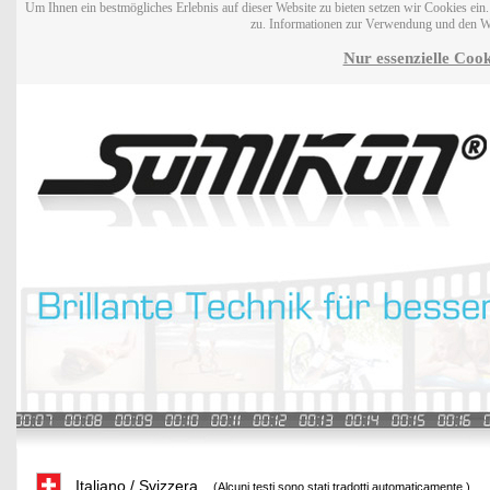
Um Ihnen ein bestmögliches Erlebnis auf dieser Website zu bieten setzen wir Cookies ei
zu. Informationen zur Verwendung und den W
Nur essenzielle Cook
Italiano / Svizzera
(Alcuni testi sono stati tradotti automaticamente.)