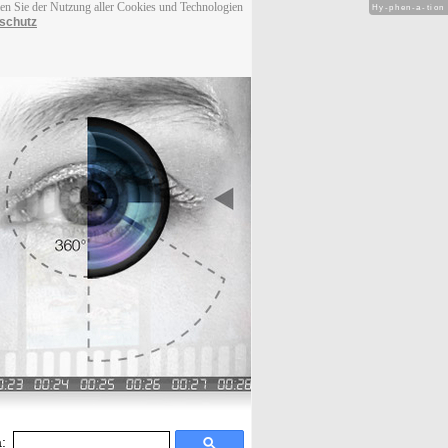
men Sie der Nutzung aller Cookies und Technologien
Hy-phen-a-tion
schutz
: