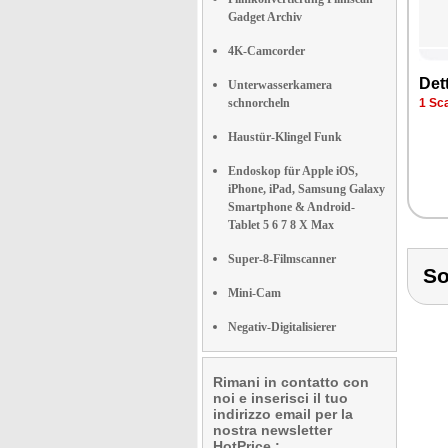
Gadget Archiv
4K-Camcorder
Dett
Unterwasserkamera
schnorcheln
1 Sca
Haustür-Klingel Funk
Endoskop für Apple iOS,
iPhone, iPad, Samsung Galaxy
Smartphone & Android-
Tablet 5 6 7 8 X Max
Super-8-Filmscanner
S
Mini-Cam
Negativ-Digitalisierer
Rimani in contatto con
noi e inserisci il tuo
indirizzo email per la
nostra newsletter
HotPrice.: