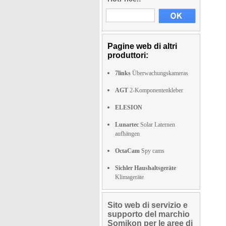
Pagine web di altri
produttori:
7links
Überwachungskameras
AGT
2-Komponentenkleber
ELESION
Lunartec
Solar Laternen
aufhängen
OctaCam
Spy cams
Sichler Haushaltsgeräte
Klimageräte
Sito web di servizio e
supporto del marchio
Somikon per le aree di