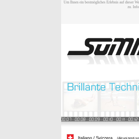
Um Ihnen ein bestmögliches Erlebnis auf dieser We
zu. Inf
Italiano / Svizzera
(Alcuni testi s