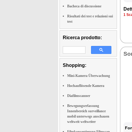
Bacheca di discussione
Dett
1 Sca
Risultati dei test e relazioni sui
test
Ricerca prodotto:
So
Shopping:
Mini-Kamera Überwachung
Hochauflösende Kamera
Diafilmscanner
Bewegungserfassung
Innenbereich surveillance
mobil unterwegs anschauen
weltweit weltweiter
Fon
Filmkonvertierung Filmscan