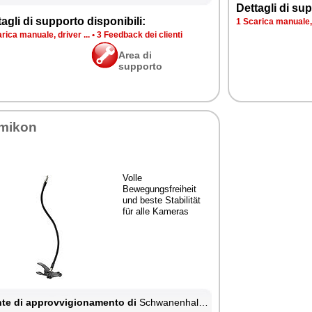
Dettagli di sup
agli di supporto disponibili:
1 Scarica manuale, d
rica manuale, driver ...
•
3 Feedback dei clienti
Area di
supporto
mikon
Volle
Bewegungsfreiheit
und beste Stabilität
für alle Kameras
te di approvvigionamento di
Schwanenhals Kamera Klemm Stativ