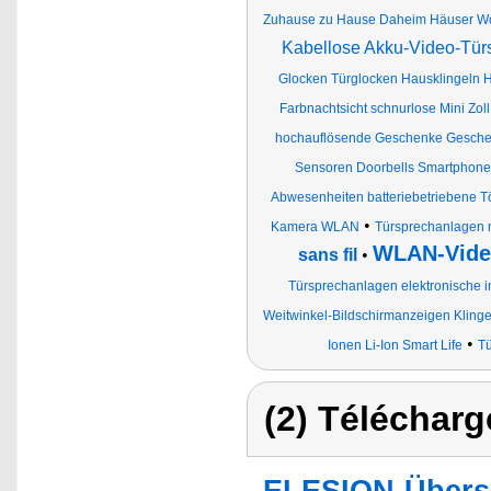
Zuhause zu Hause Daheim Häuser W
Kabellose Akku-Video-Tür
Glocken Türglocken Hausklingeln H
Farbnachtsicht schnurlose Mini Zoll
hochauflösende Geschenke Gesche
Sensoren Doorbells Smartphone
Abwesenheiten batteriebetriebene 
•
Kamera WLAN
Türsprechanlagen 
WLAN-Video
sans fil
•
Türsprechanlagen elektronische in
Weitwinkel-Bildschirmanzeigen Klinge
•
Ionen Li-Ion Smart Life
Tü
(2) Télécharg
ELESION-Übers