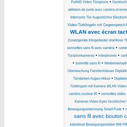
•
FullHD Video Türspione
Guckloch
œilleton de porte avec caméra et enre
Intercoms Tür-Augenlöcher Electron
Video-Türklingeln mit Gegensprech-
WLAN avec écran tacti
Zusatzgeräte Klingeltaster drahtlose T
•
sonnettes sans fil avec caméra
camér
•
•
Türspionkameras
interphones
cari
•
•
sonnette sans fil
Weitwinkelopt
Überwachung Familienhäuser Digital
•
Türstärken Augen Akkus
Digitale
Türklingeln mit Kamera WLAN Video
•
caméra couleur IR
sonnettes vidéo
Kameras Video-Eyes Gucklöcher
•
Bewegungserkennung Smart Funk
c
sans fil avec bouton ci
kabellose Bewegungsmelder Wifi PI