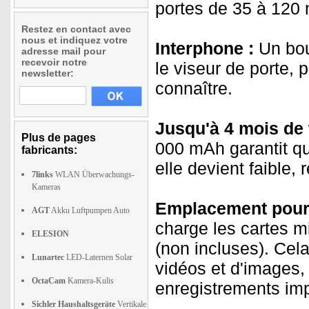
portes de 35 à 120
Restez en contact avec
nous et indiquez votre
Interphone :
Un bou
adresse mail pour
recevoir notre
le viseur de porte, 
newsletter:
connaître.
Jusqu'à 4 mois de 
Plus de pages
000 mAh garantit que
fabricants:
elle devient faible
7links
WLAN Überwachungs-
Kameras
Emplacement pour 
AGT
Akku Luftpumpen Auto
charge les cartes m
ELESION
(non incluses). Cel
Lunartec
LED-Laternen Solar
vidéos et d'images,
OctaCam
Kamera-Kulis
enregistrements imp
Sichler Haushaltsgeräte
Vertikale