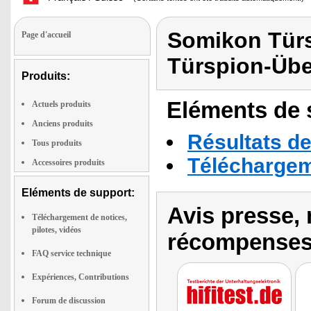
Somikon Tür
Page d'accueil
Türspion-Üb
Produits:
Eléments de s
Actuels produits
Anciens produits
Résultats de
Tous produits
Téléchargeme
Accessoires produits
Eléments de support:
Avis presse, 
Téléchargement de notices,
pilotes, vidéos
récompenses
FAQ service technique
Expériences, Contributions
Forum de discussion