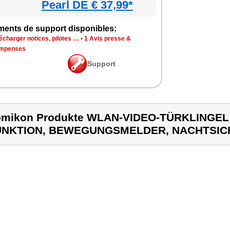
Pearl DE € 37,99*
ments de support disponibles:
écharger notices, pilotes …
•
1 Avis presse &
mpenses
Support
omikon Produkte WLAN-VIDEO-TÜRKLINGE
UNKTION, BEWEGUNGSMELDER, NACHTSICH