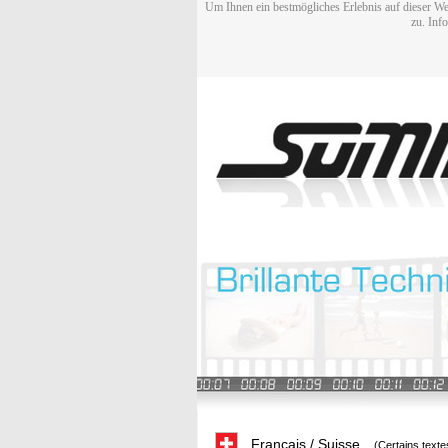
Um Ihnen ein bestmögliches Erlebnis auf dieser We
zu. Inf
Français / Suisse
(Certains texte