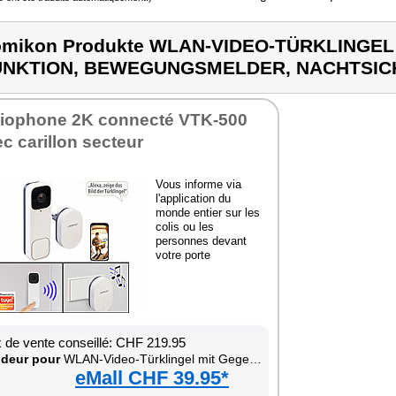
omikon Produkte WLAN-VIDEO-TÜRKLINGE
UNKTION, BEWEGUNGSMELDER, NACHTSICH
siophone 2K connecté VTK-500
c carillon secteur
Vous informe via
l'application du
monde entier sur les
colis ou les
personnes devant
votre porte
x de vente conseillé: CHF 219.95
deur pour
WLAN-Video-Türklingel mit Gegensprech-Funktion, Bewegungsmelder, Nachtsicht und KI-Features
eMall CHF 39.95*