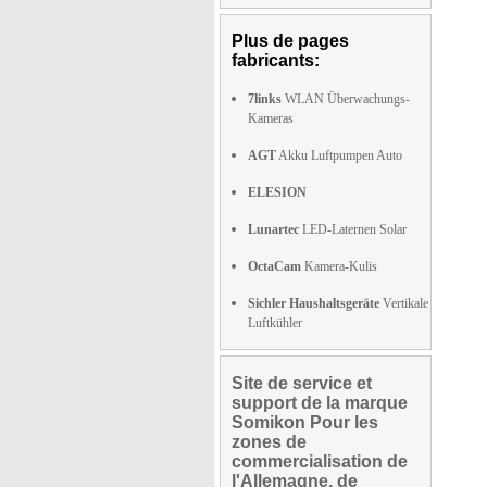
Plus de pages
fabricants:
7links
WLAN Überwachungs-
Kameras
AGT
Akku Luftpumpen Auto
ELESION
Lunartec
LED-Laternen Solar
OctaCam
Kamera-Kulis
Sichler Haushaltsgeräte
Vertikale
Luftkühler
Site de service et
support de la marque
Somikon Pour les
zones de
commercialisation de
l'Allemagne, de