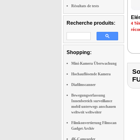
Résultats de tests
Elé
Recherche produits:
4 Tél
réco
Shopping:
Mini-Kamera Überwachung
S
Hochauflösende Kamera
F
Diafilmscanner
Bewegungserfassung
Innenbereich surveillance
mobil unterwegs anschauen
weltweit weltweiter
Filmkonvertierung Filmscan
Gadget Archiv
4K-Camcorder