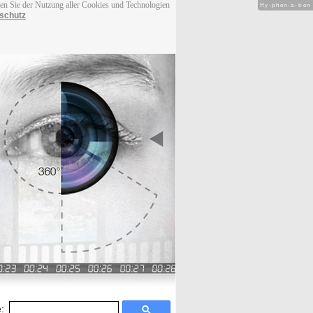
men Sie der Nutzung aller Cookies und Technologien
Hy-phen-a-tion
schutz
: