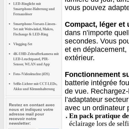
LED-Ringlicht mit
vous pouvez adapter
Smartphone-Halterung und
Fernauslöser
Compact, léger et u
Smartphone-Vorsatz-Linsen-
Set mit Weitwinkel, Makro,
dans n'importe quel
Fischauge & LED-Ring
secondes. Vous pouv
Vlogging-Set
et en déplacement,
4K-UHD-Zeitrafferkamera mit
extérieur.
LED-Leuchtpanel, PIR-
Sensor, WLAN und App
Fonctionnement sur 
Foto-/Videoleuchte (iOS)
batterie intégrée fo
Selfie-Lichter mit CCT-LEDs,
Akku und Klemmhalterung
de vue. Rechargez-
l'adaptateur secte
Restez en contact avec
avec un ordinateur 
nous et indiquez votre
adresse mail pour
En pack pratique de
recevoir notre
éclairage lors de sel
newsletter: