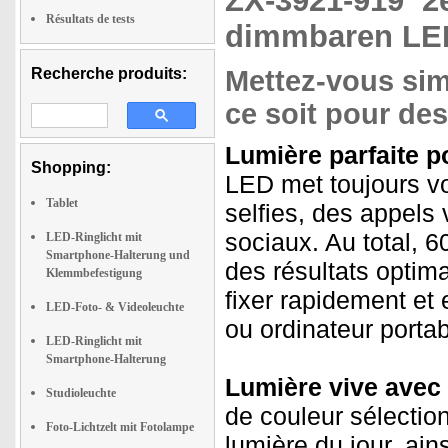
ZX-3921-919
2
Résultats de tests
dimmbaren LEDs
Recherche produits:
Mettez-vous sim
ce soit pour des
Lumière parfaite p
Shopping:
LED met toujours vo
Tablet
selfies, des appels
sociaux. Au total, 
LED-Ringlicht mit
Smartphone-Halterung und
des résultats optima
Klemmbefestigung
fixer rapidement et 
LED-Foto- & Videoleuchte
ou ordinateur portab
LED-Ringlicht mit
Smartphone-Halterung
Lumière vive avec 
Studioleuchte
de couleur sélectio
Foto-Lichtzelt mit Fotolampe
lumière du jour, ain