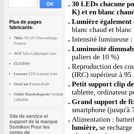
30 LEDs chacune pou
K) et en blanc chau
Lumière également e
Plus de pages
fabricants:
blanc chaud et blanc 
Intensité lumineuse :
7links
WLAN Überwachungs-
Kameras
Luminosité dimmabl
AGT
Akku Luftpumpen Auto
paliers de 10 %)
ELESION
Reproduction des coul
(IRC) supérieur à 95
Lunartec
LED-Laternen Solar
Petit support clip de
OctaCam
Kamera-Kulis
tablette, ordinateur 
Sichler Haushaltsgeräte
Vertikale
Luftkühler
Grand support de fix
smartphone (jusqu'à 7
Site de service et
Alimentation : batte
support de la marque
lumière,
se recharge
Somikon Pour les
zones de