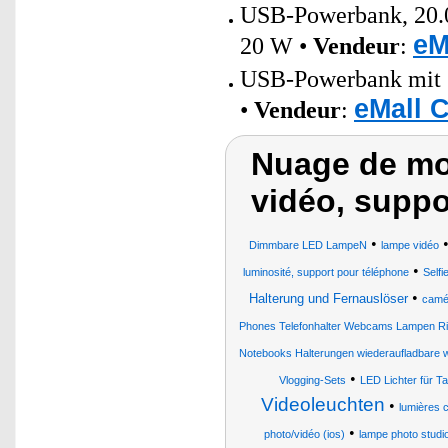
USB-Powerbank, 20.0
eM
20 W •
Vendeur
:
USB-Powerbank mit 
eMall 
•
Vendeur
:
Nuage de mo
vidéo, suppo
•
Dimmbare LED LampeN
lampe vidéo
•
luminosité, support pour téléphone
Selfi
•
Halterung und Fernauslöser
camér
Phones Telefonhalter Webcams Lampen Ringl
Notebooks Halterungen wiederaufladbare w
•
Vlogging-Sets
LED Lichter für Ta
Videoleuchten
•
lumières 
•
photo/vidéo (ios)
lampe photo studi