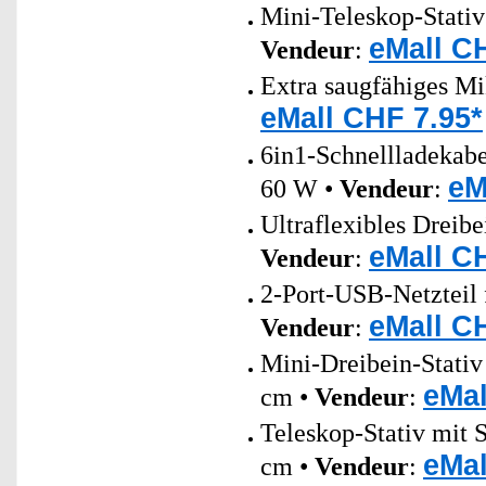
Mini-Teleskop-Stati
eMall C
Vendeur
:
Extra saugfähiges Mi
eMall CHF 7.95*
6in1-Schnellladeka
eM
60 W •
Vendeur
:
Ultraflexibles Dreib
eMall C
Vendeur
:
2-Port-USB-Netzteil 
eMall C
Vendeur
:
Mini-Dreibein-Stativ
eMal
cm •
Vendeur
:
Teleskop-Stativ mit 
eMal
cm •
Vendeur
: