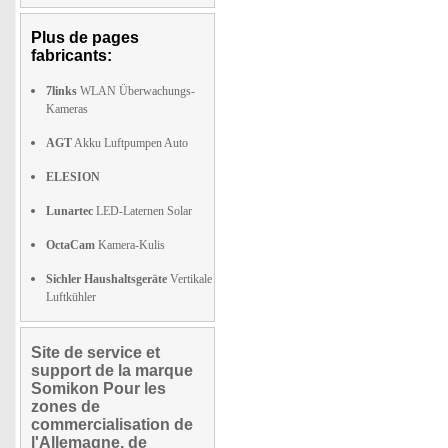
Plus de pages
fabricants:
7links
WLAN Überwachungs-
Kameras
AGT
Akku Luftpumpen Auto
ELESION
Lunartec
LED-Laternen Solar
OctaCam
Kamera-Kulis
Sichler Haushaltsgeräte
Vertikale
Luftkühler
Site de service et
support de la marque
Somikon Pour les
zones de
commercialisation de
l'Allemagne, de