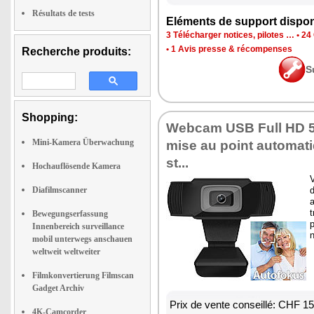
Résultats de tests
Eléments de support dispon
3 Télécharger notices, pilotes …
•
24 
•
1 Avis presse & récompenses
Recherche produits:
S
Shopping:
Webcam USB Full HD 
Mini-Kamera Überwachung
mise au point automati
st...
Hochauflösende Kamera
Diafilmscanner
Bewegungserfassung
p
Innenbereich surveillance
n
mobil unterwegs anschauen
weltweit weltweiter
Filmkonvertierung Filmscan
Gadget Archiv
Prix de vente conseillé: CHF 1
4K-Camcorder