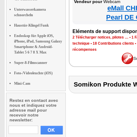
Vendeur pour
Webcam
eMall CH
Unterwasserkamera
schnorcheln
Pearl DE 
Haustür-Klingel Funk
Eléments de support dispon
Endoskop für Apple iOS,
2 Télécharger notices, pilotes …
•
1 
iPhone, iPad, Samsung Galaxy
technique
•
18 Contributions clients
•
Smartphone & Android-
récompenses
Tablet 5 6 7 8 X Max
S
Super-8-Filmscanner
Foto-/Videoleuchte (iOS)
Somikon Produkte
Mini-Cam
Restez en contact avec
nous et indiquez votre
adresse mail pour
recevoir notre
newsletter: