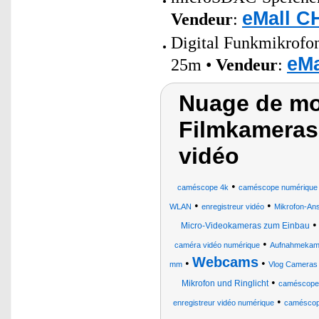
eMall C
Vendeur
:
Digital Funkmikrofo
eMa
25m •
Vendeur
:
Nuage de mot
Filmkameras,
vidéo
•
caméscope 4k
caméscope numérique
•
•
WLAN
enregistreur vidéo
Mikrofon-Ans
Micro-Videokameras zum Einbau
•
caméra vidéo numérique
Aufnahmekam
Webcams
•
•
mm
Vlog Cameras
•
Mikrofon und Ringlicht
caméscope 
•
enregistreur vidéo numérique
caméscope