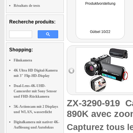
Produktvorstellung
Résultats de tests
Recherche produits:
Gütsel 10/22
Shopping:
Filmkamera
4K Ultra HD Digital-Kamera
mit 3" Flip-HD-Display
Dual-Lens-4K-UHD-
Camcorder mit Sony Sensor
und FHD-Rückkamera
ZX-3290-919
C
5K-Actioncam mit 2 Displays
890K avec zoo
und WLAN, wasserdicht
Digitalkamera mit nativer 4K-
Capturez tous l
Auflösung und Autofokus