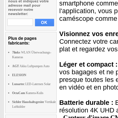
nous et indiquez votre
smartphone comme 
adresse mail pour
l'application, vous
recevoir notre
newsletter:
caméscope comme
Visionnez vos enre
Plus de pages
Connectez votre ca
fabricants:
plat et regardez vo
7links
WLAN Überwachungs-
Kameras
Léger et compact :
AGT
Akku Luftpumpen Auto
vos bagages et ne p
ELESION
presque toutes les 
Lunartec
LED-Laternen Solar
en vidéo et en photo
OctaCam
Kamera-Kulis
Batterie durable :
E
Sichler Haushaltsgeräte
Vertikale
Luftkühler
résolution 4K UHD a
Capteur d'image CM