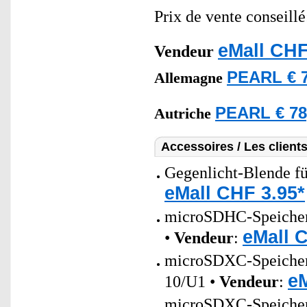
Prix de vente conseill
eMall CHF
Vendeur
PEARL € 7
Allemagne
PEARL € 78
Autriche
Accessoires / Les client
Gegenlicht-Blende 
eMall CHF 3.95*
microSDHC-Speicherk
eMall 
•
Vendeur
:
microSDXC-Speicherk
eM
10/U1 •
Vendeur
:
microSDXC-Speicherk