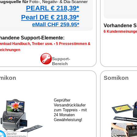
ugsquelle für
Foto-, Negativ- & Dia-Scanner
PEARL € 218,39*
Pearl DE € 218,39*
eMall CHF 259.95*
Vorhandene S
6 Kundenmeinung
handene Support-Elemente:
wnload Handbuch, Treiber usw.
•
5 Pressestimmen &
eichnungen
Support-
Bereich
mikon
Somikon
Geprüfter
Versandrückläufer
zum Toppreis - mit
24 Monaten
Gewährleistung!