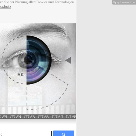
men Sie der Nutzung aller Cookies und Technologien
Hy-phen-a-tion
schutz
: