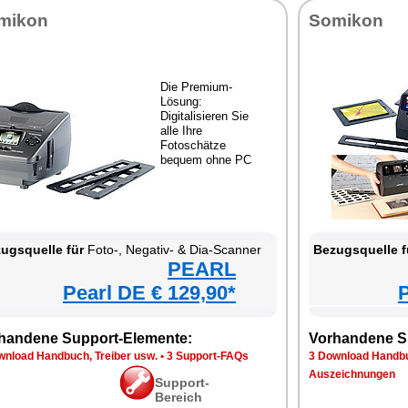
mikon
Somikon
Die Premium-
Lösung:
Digitalisieren Sie
alle Ihre
Fotoschätze
bequem ohne PC
ugsquelle für
Foto-, Negativ- & Dia-Scanner
Bezugsquelle f
PEARL
Pearl DE € 129,90*
P
handene Support-Elemente:
Vorhandene S
wnload Handbuch, Treiber usw.
•
3 Support-FAQs
3 Download Handbu
Auszeichnungen
Support-
Bereich