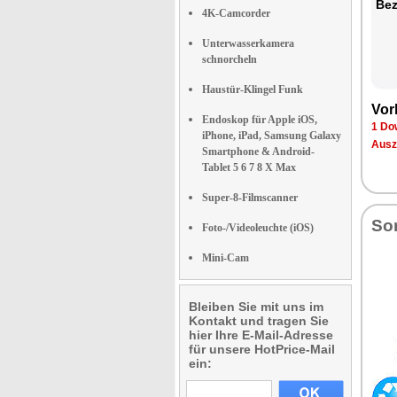
Bez
4K-Camcorder
Unterwasserkamera
schnorcheln
Haustür-Klingel Funk
Vor
Endoskop für Apple iOS,
1 Do
iPhone, iPad, Samsung Galaxy
Ausz
Smartphone & Android-
Tablet 5 6 7 8 X Max
Super-8-Filmscanner
So
Foto-/Videoleuchte (iOS)
Mini-Cam
Bleiben Sie mit uns im
Kontakt und tragen Sie
hier Ihre E-Mail-Adresse
für unsere HotPrice-Mail
ein: