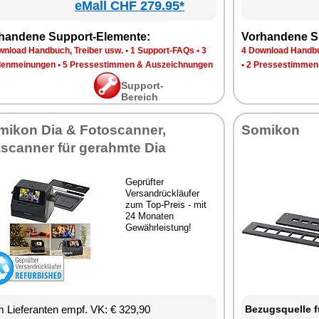
eMall CHF 279.95*
handene Support-Elemente:
Vorhandene S
wnload Handbuch, Treiber usw.
•
1 Support-FAQs
•
3
4 Download Handbu
enmeinungen
•
5 Pressestimmen & Auszeichnungen
•
2 Pressestimmen
Support-
Bereich
mikon Dia & Fotoscanner,
Somikon
ascanner für gerahmte Dia
Geprüfter
Versandrückläufer
zum Top-Preis - mit
24 Monaten
Gewährleistung!
 Lieferanten empf. VK: € 329,90
Bezugsquelle f