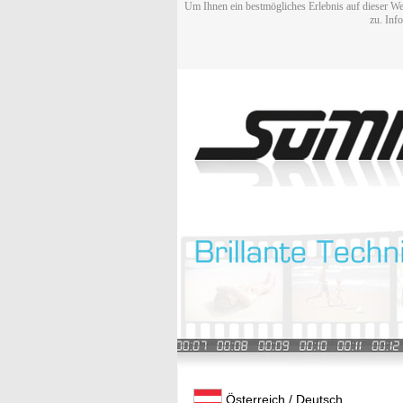
Um Ihnen ein bestmögliches Erlebnis auf dieser We
zu. Inf
Österreich / Deutsch