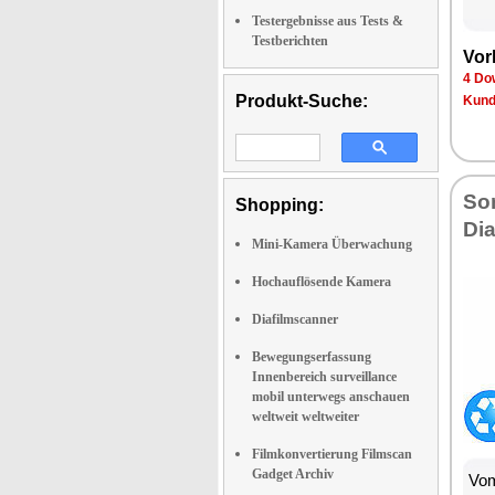
Testergebnisse aus Tests &
Testberichten
Vor
4 Do
Produkt-Suche:
Kund
So
Shopping:
Di
Mini-Kamera Überwachung
Hochauflösende Kamera
Diafilmscanner
Bewegungserfassung
Innenbereich surveillance
mobil unterwegs anschauen
weltweit weltweiter
Filmkonvertierung Filmscan
Gadget Archiv
Vom