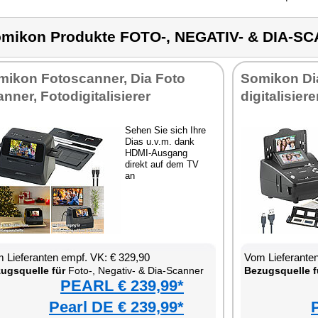
mikon Produkte FOTO-, NEGATIV- & DIA-S
mikon Fotoscanner, Dia Foto
Somikon Di
nner, Fotodigitalisierer
digitalisier
Sehen Sie sich Ihre
Dias u.v.m. dank
HDMI-Ausgang
direkt auf dem TV
an
 Lieferanten empf. VK: € 329,90
Vom Lieferanten
ugsquelle für
Foto-, Negativ- & Dia-Scanner
Bezugsquelle f
PEARL € 239,99*
Pearl DE € 239,99*