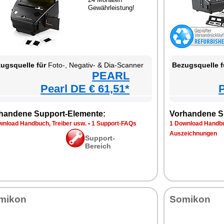
Gewährleistung!
ugsquelle für
Foto-, Negativ- & Dia-Scanner
Bezugsquelle f
PEARL
Pearl DE € 61,51*
P
handene Support-Elemente:
Vorhandene S
wnload Handbuch, Treiber usw.
•
1 Support-FAQs
1 Download Handbu
Auszeichnungen
Support-
Bereich
mikon
Somikon