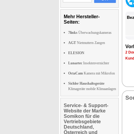
Mehr Hersteller-
Bez
Seiten:
7links
Überwachungskameras
AGT
Nietmuttern Zangen
Vor
2 Do
ELESION
Kund
Lunartec
Insektenvernichter
OctaCam
Kamera mit Mikrofon
Sichler Haushaltsgeräte
Klimageräte mobile Klimaanlagen
So
Service- & Support-
Website der Marke
Somikon für die
Vertriebsgebiete
Deutschland,
Österreich und