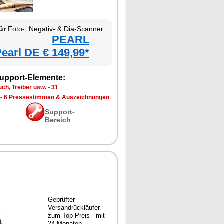
ür
Foto-, Negativ- & Dia-Scanner
PEARL
earl DE € 149,99*
upport-Elemente:
ch, Treiber usw.
•
31
•
6 Pressestimmen & Auszeichnungen
Support-
Bereich
Geprüfter
Versandrückläufer
zum Top-Preis - mit
24 Monaten