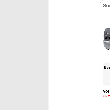
So
Bez
Vor
1 Do