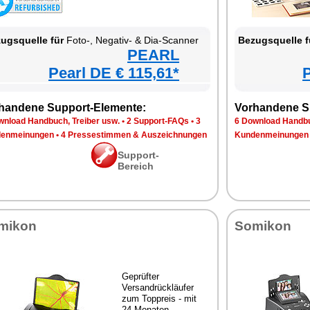
ugsquelle für
Foto-, Negativ- & Dia-Scanner
Bezugsquelle f
PEARL
Pearl DE € 115,61*
P
handene Support-Elemente:
Vorhandene S
wnload Handbuch, Treiber usw.
•
2 Support-FAQs
•
3
6 Download Handbu
enmeinungen
•
4 Pressestimmen & Auszeichnungen
Kundenmeinungen
Support-
Bereich
mikon
Somikon
Geprüfter
Versandrückläufer
zum Toppreis - mit
24 Monaten