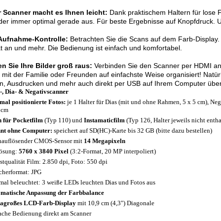
r Scanner macht es Ihnen leicht:
Dank praktischem Haltern für lose F
lder immer optimal gerade aus. Für beste Ergebnisse auf Knopfdruck.
 Aufnahme-Kontrolle:
Betrachten Sie die Scans auf dem Farb-Display. 
 an und mehr. Die Bedienung ist einfach und komfortabel.
n Sie Ihre Bilder groß raus:
Verbinden Sie den Scanner per HDMI an 
mit der Familie oder Freunden auf einfachste Weise organisiert! Natür
n, Ausdrucken und mehr auch direkt per USB auf Ihrem Computer über
-, Dia- & Negativscanner
mal positionierte Fotos:
je 1 Halter für Dias (mit und ohne Rahmen, 5 x 5 cm), Neg
 cm
 für Pocketfilm
(Typ 110) und
Instamaticfilm
(Typ 126, Halter jeweils nicht entha
nt ohne Computer:
speichert auf SD(HC)-Karte bis 32 GB (bitte dazu bestellen)
auflösender CMOS-Sensor mit
14 Megapixeln
ösung:
5760 x 3840 Pixel
(3:2-Format, 20 MP interpoliert)
stqualität Film: 2.850 dpi, Foto: 550 dpi
cherformat: JPG
mal beleuchtet: 3 weiße LEDs leuchten Dias und Fotos aus
matische Anpassung der Farbbalance
agroßes LCD-Farb-Display
mit 10,9 cm (4,3") Diagonale
ache Bedienung direkt am Scanner