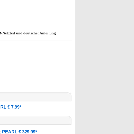
B-Netzteil und deutscher Anleitung
RL € 7,99*
PEARL € 329,99*
: