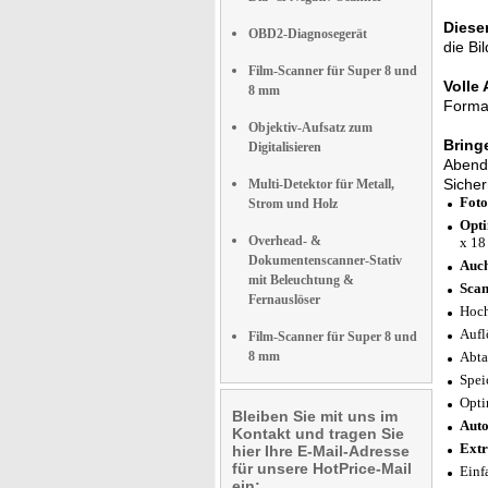
Diese
OBD2-Diagnosegerät
die Bi
Film-Scanner für Super 8 und
Volle
8 mm
Format
Objektiv-Aufsatz zum
Bringe
Digitalisieren
Abend 
Sicher
Multi-Detektor für Metall,
Foto
Strom und Holz
Opti
Overhead- &
x 18
Dokumentenscanner-Stativ
Auch
mit Beleuchtung &
Scan
Fernauslöser
Hoch
Aufl
Film-Scanner für Super 8 und
8 mm
Abta
Spei
Opti
Bleiben Sie mit uns im
Auto
Kontakt und tragen Sie
Extr
hier Ihre E-Mail-Adresse
für unsere HotPrice-Mail
Einf
ein: