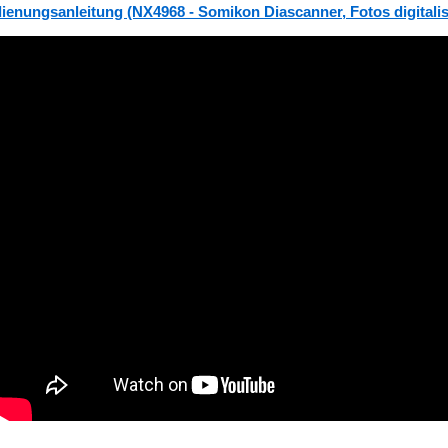
ienungsanleitung (NX4968 - Somikon Diascanner, Fotos digitalis