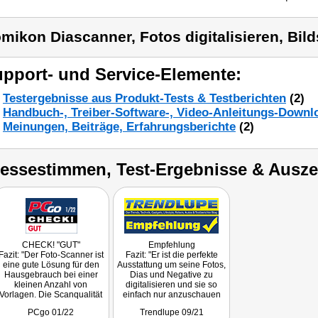
mikon Diascanner, Fotos digitalisieren, Bil
pport- und Service-Elemente:
Testergebnisse aus Produkt-Tests & Testberichten
(2)
Handbuch-, Treiber-Software-, Video-Anleitungs-Downl
Meinungen, Beiträge, Erfahrungsberichte
(2)
ressestimmen, Test-Ergebnisse & Ausz
CHECK! "GUT"
Empfehlung
Fazit: "Der Foto-Scanner ist
Fazit: "Er ist die perfekte
eine gute Lösung
für den
Ausstattung um seine Fotos,
Hausgebrauch bei einer
Dias und Negative zu
kleinen Anzahl von
digitalisieren und sie so
Vorlagen. Die Scanqualität
einfach nur anzuschauen
ist gut."
oder dauerhaft zu
PCgo 01/22
Trendlupe 09/21
speichern, selbst ohne PC."