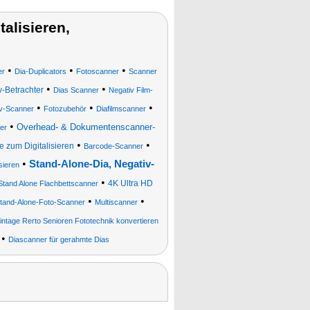
alisieren,
•
•
•
er
Dia-Duplicators
Fotoscanner
Scanner
•
•
v-Betrachter
Dias Scanner
Negativ Film-
•
•
•
v-Scanner
Fotozubehör
Diafilmscanner
•
Overhead- & Dokumentenscanner-
er
•
•
e zum Digitalisieren
Barcode-Scanner
•
Stand-Alone-Dia, Negativ-
sieren
•
4K Ultra HD
Stand Alone Flachbettscanner
•
•
Stand-Alone-Foto-Scanner
Multiscanner
Vintage Rerto Senioren Fototechnik konvertieren
•
Diascanner für gerahmte Dias