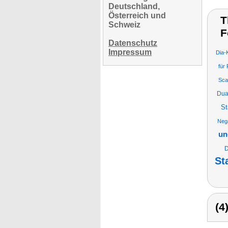
Deutschland,
Österreich und
T
Schweiz
F
Datenschutz
Impressum
Dia-
für
Sca
Dua
St
Nega
un
D
St
(4