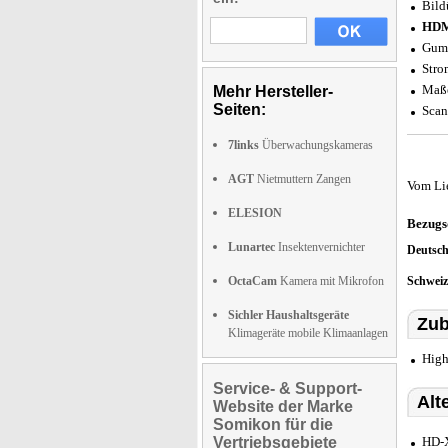
Bild
HDMI
Gumm
Stro
Maße
Mehr Hersteller-
Seiten:
Scan
7links
Überwachungskameras
AGT
Nietmuttern Zangen
Vom Li
ELESION
Bezugs
Lunartec
Insektenvernichter
Deutsc
OctaCam
Kamera mit Mikrofon
Schwei
Sichler Haushaltsgeräte
Zub
Klimageräte mobile Klimaanlagen
High
Service- & Support-
Alt
Website der Marke
Somikon für die
Vertriebsgebiete
HD-X