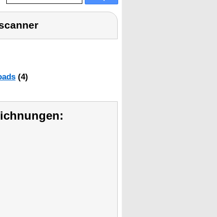
dscanner
oads
(4)
eichnungen: