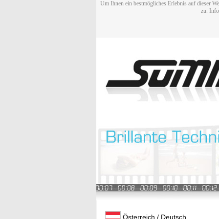
Um Ihnen ein bestmögliches Erlebnis auf dieser We
zu. Inf
Österreich / Deutsch