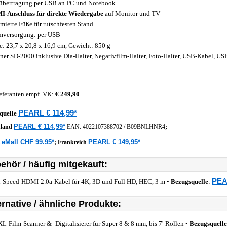
übertragung per USB an PC und Notebook
-Anschluss für direkte Wiedergabe
auf Monitor und TV
ierte Füße für rutschfesten Stand
mversorgung: per USB
: 23,7 x 20,8 x 16,9 cm, Gewicht: 850 g
ner SD-2000 inklusive Dia-Halter, Negativfilm-Halter, Foto-Halter, USB-Kabel, US
eferanten empf. VK:
€ 249,90
PEARL € 114,99*
quelle
PEARL € 114,99*
hland
EAN:
4022107388702
/
B09BNLHNR4
;
eMall CHF 99.95*
PEARL € 149,95*
z
;
Frankreich
ehör / häufig mitgekauft:
PEA
-Speed-HDMI-2.0a-Kabel für 4K, 3D und Full HD, HEC, 3 m •
Bezugsquelle
:
ernative / ähnliche Produkte:
L-Film-Scanner & -Digitalisierer für Super 8 & 8 mm, bis 7'-Rollen •
Bezugsquelle