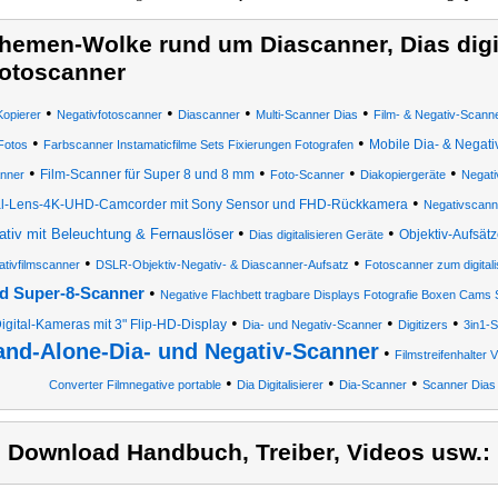
hemen-Wolke rund um Diascanner, Dias digit
otoscanner
•
•
•
•
Kopierer
Negativfotoscanner
Diascanner
Multi-Scanner Dias
Film- & Negativ-Scann
•
•
Mobile Dia- & Negati
 Fotos
Farbscanner Instamaticfilme Sets Fixierungen Fotografen
•
•
•
•
Film-Scanner für Super 8 und 8 mm
nner
Foto-Scanner
Diakopiergeräte
Negati
•
l-Lens-4K-UHD-Camcorder mit Sony Sensor und FHD-Rückkamera
Negativscann
•
•
ativ mit Beleuchtung & Fernauslöser
Objektiv-Aufsätz
Dias digitalisieren Geräte
•
•
tivfilmscanner
DSLR-Objektiv-Negativ- & Diascanner-Aufsatz
Fotoscanner zum digitali
•
d Super-8-Scanner
Negative Flachbett tragbare Displays Fotografie Boxen Cams 
•
•
•
igital-Kameras mit 3" Flip-HD-Display
Dia- und Negativ-Scanner
Digitizers
3in1-
and-Alone-Dia- und Negativ-Scanner
•
Filmstreifenhalter 
•
•
•
Converter Filmnegative portable
Dia Digitalisierer
Dia-Scanner
Scanner Dias
) Download Handbuch, Treiber, Videos usw.: