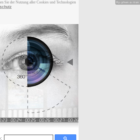
men Sie der Nutzung aller Cookies und Technologien
Hy-phen-a-tion
schutz
: