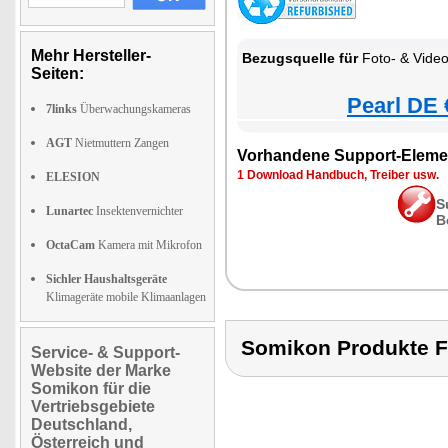
Mehr Hersteller-
Bezugsquelle für
Foto- & Vide
Seiten:
Pearl DE 
7links
Überwachungskameras
AGT
Nietmuttern Zangen
Vorhandene Support-Eleme
1 Download Handbuch, Treiber usw.
ELESION
S
Lunartec
Insektenvernichter
B
OctaCam
Kamera mit Mikrofon
Sichler Haushaltsgeräte
Klimageräte mobile Klimaanlagen
Somikon Produkte
Service- & Support-
Website der Marke
Somikon für die
Vertriebsgebiete
Deutschland,
Österreich und