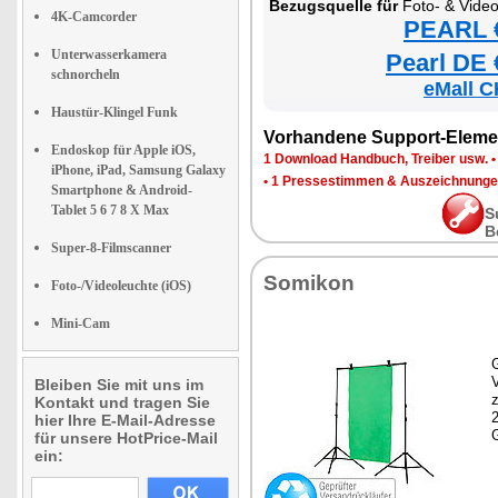
Bezugsquelle für
Foto- & Vide
4K-Camcorder
PEARL €
Unterwasserkamera
Pearl DE 
schnorcheln
eMall C
Haustür-Klingel Funk
Vorhandene Support-Eleme
Endoskop für Apple iOS,
1 Download Handbuch, Treiber usw.
iPhone, iPad, Samsung Galaxy
•
1 Pressestimmen & Auszeichnung
Smartphone & Android-
Tablet 5 6 7 8 X Max
S
B
Super-8-Filmscanner
Somikon
Foto-/Videoleuchte (iOS)
Mini-Cam
G
Bleiben Sie mit uns im
z
Kontakt und tragen Sie
hier Ihre E-Mail-Adresse
für unsere HotPrice-Mail
ein: