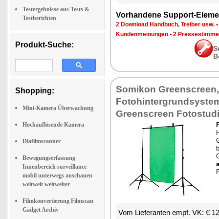
Testergebnisse aus Tests &
Vorhandene Support-Eleme
Testberichten
2 Download Handbuch, Treiber usw.
Kundenmeinungen
•
2 Pressestimme
Produkt-Suche:
S
B
Somikon Greenscreen,
Shopping:
Fotohintergrundsyste
Mini-Kamera Überwachung
Greenscreen Fotostud
Hochauflösende Kamera
Diafilmscanner
G
Bewegungserfassung
Innenbereich surveillance
mobil unterwegs anschauen
weltweit weltweiter
Filmkonvertierung Filmscan
Gadget Archiv
Vom Lieferanten empf. VK: € 1