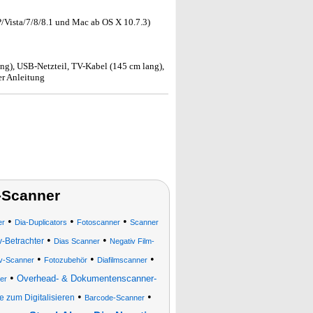
/Vista/7/8/8.1 und Mac ab OS X 10.7.3)
g), USB-Netzteil, TV-Kabel (145 cm lang),
er Anleitung
-Scanner
•
•
•
er
Dia-Duplicators
Fotoscanner
Scanner
•
•
v-Betrachter
Dias Scanner
Negativ Film-
•
•
•
v-Scanner
Fotozubehör
Diafilmscanner
•
Overhead- & Dokumentenscanner-
er
•
•
e zum Digitalisieren
Barcode-Scanner