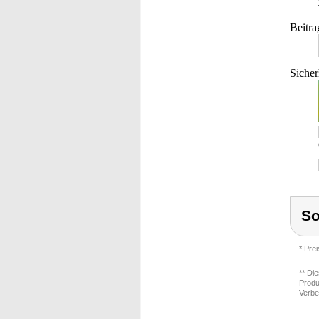
Beitra
Sicher
S
* Pre
** Di
Produ
Verbe