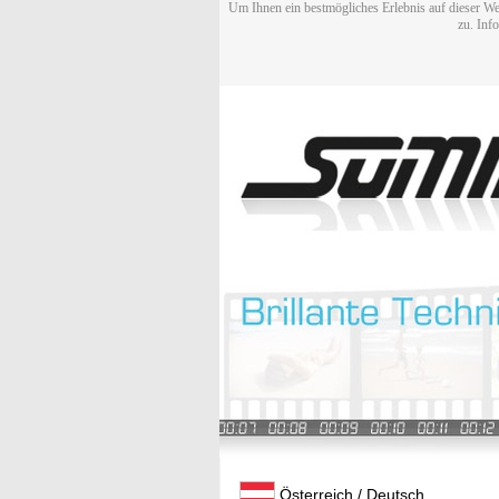
Um Ihnen ein bestmögliches Erlebnis auf dieser We
zu. Inf
Österreich / Deutsch