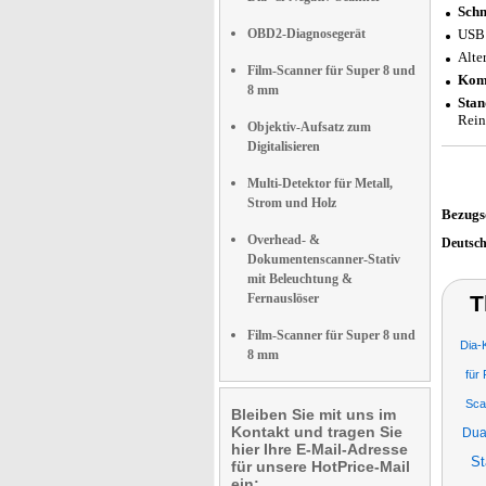
Schn
OBD2-Diagnosegerät
USB 
Alte
Film-Scanner für Super 8 und
Kom
8 mm
Stan
Rein
Objektiv-Aufsatz zum
Digitalisieren
Multi-Detektor für Metall,
Strom und Holz
Bezugs
Overhead- &
Deutsc
Dokumentenscanner-Stativ
mit Beleuchtung &
Fernauslöser
T
Film-Scanner für Super 8 und
Dia-
8 mm
für
Sca
Bleiben Sie mit uns im
Kontakt und tragen Sie
Dua
hier Ihre E-Mail-Adresse
St
für unsere HotPrice-Mail
ein: