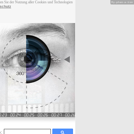
men Sie der Nutzung aller Cookies und Technologien
Hy-phen-a-tion
schutz
: