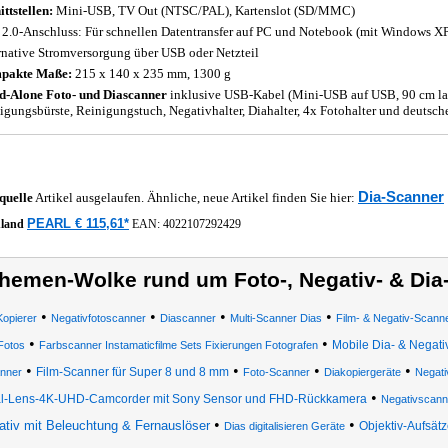
ittstellen:
Mini-USB, TV Out (NTSC/PAL), Kartenslot (SD/MMC)
2.0-Anschluss: Für schnellen Datentransfer auf PC und Notebook (mit Windows XP
rnative Stromversorgung über USB oder Netzteil
pakte Maße:
215 x 140 x 235 mm, 1300 g
d-Alone Foto- und Diascanner
inklusive USB-Kabel (Mini-USB auf USB, 90 cm lan
igungsbürste, Reinigungstuch, Negativhalter, Diahalter, 4x Fotohalter und deutsch
Dia-Scanner
quelle
Artikel ausgelaufen. Ähnliche, neue Artikel finden Sie hier:
PEARL € 115,61*
hland
EAN:
4022107292429
hemen-Wolke rund um Foto-, Negativ- & Dia
•
•
•
•
Kopierer
Negativfotoscanner
Diascanner
Multi-Scanner Dias
Film- & Negativ-Scann
•
•
Mobile Dia- & Negati
 Fotos
Farbscanner Instamaticfilme Sets Fixierungen Fotografen
•
•
•
•
Film-Scanner für Super 8 und 8 mm
nner
Foto-Scanner
Diakopiergeräte
Negati
•
l-Lens-4K-UHD-Camcorder mit Sony Sensor und FHD-Rückkamera
Negativscann
•
•
ativ mit Beleuchtung & Fernauslöser
Objektiv-Aufsätz
Dias digitalisieren Geräte