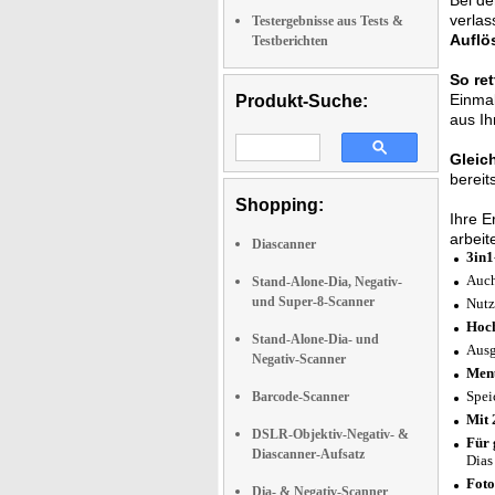
Bei d
verla
Testergebnisse aus Tests &
Auflö
Testberichten
So ret
Einmal
Produkt-Suche:
aus I
Gleic
bereit
Shopping:
Ihre 
arbeit
Diascanner
3in1
Auch
Stand-Alone-Dia, Negativ-
und Super-8-Scanner
Nutz
Hoch
Stand-Alone-Dia- und
Ausg
Negativ-Scanner
Men
Spei
Barcode-Scanner
Mit 
DSLR-Objektiv-Negativ- &
Für 
Diascanner-Aufsatz
Dias
Foto
Dia- & Negativ-Scanner