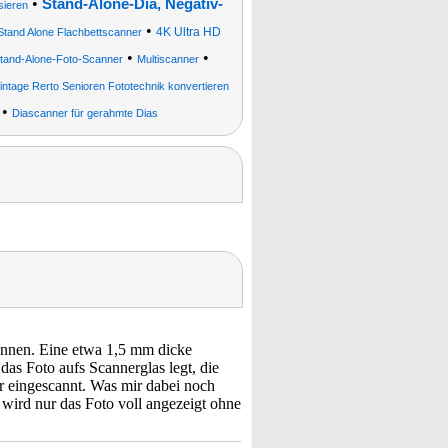
•
Stand-Alone-Dia, Negativ-
sieren
•
4K Ultra HD
Stand Alone Flachbettscanner
•
•
Stand-Alone-Foto-Scanner
Multiscanner
Vintage Rerto Senioren Fototechnik konvertieren
•
Diascanner für gerahmte Dias
können. Eine etwa 1,5 mm dicke
as Foto aufs Scannerglas legt, die
er eingescannt. Was mir dabei noch
e wird nur das Foto voll angezeigt ohne