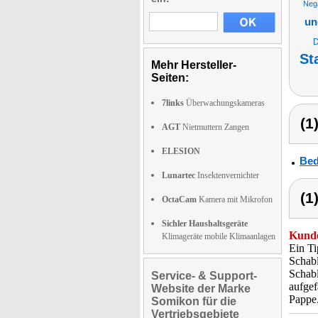
Nega
un
D
St
Mehr Hersteller-
Seiten:
7links
Überwachungskameras
(1
AGT
Nietmuttern Zangen
ELESION
Bed
Lunartec
Insektenvernichter
(1
OctaCam
Kamera mit Mikrofon
Sichler Haushaltsgeräte
Kunde
Klimageräte mobile Klimaanlagen
Ein Ti
Schabl
Schabl
Service- & Support-
aufgef
Website der Marke
Pappe
Somikon für die
Vertriebsgebiete