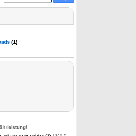
oads
(1)
ährleistung!