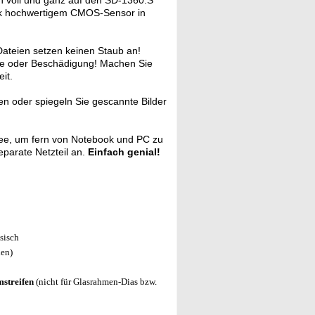
h voll und ganz auf den SD-1360.S
ank hochwertigem CMOS-Sensor in
Dateien setzen keinen Staub an!
isse oder Beschädigung! Machen Sie
it.
n oder spiegeln Sie gescannte Bilder
dee, um fern von Notebook und PC zu
eparate Netzteil an.
Einfach genial!
sisch
len)
streifen
(nicht für Glasrahmen-Dias bzw.