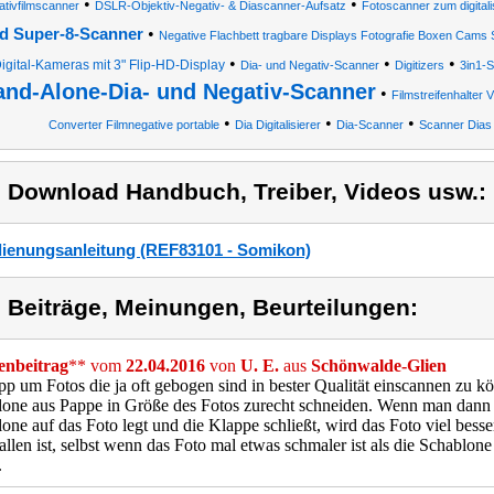
•
•
tivfilmscanner
DSLR-Objektiv-Negativ- & Diascanner-Aufsatz
Fotoscanner zum digitali
•
d Super-8-Scanner
Negative Flachbett tragbare Displays Fotografie Boxen Cams 
•
•
•
igital-Kameras mit 3" Flip-HD-Display
Dia- und Negativ-Scanner
Digitizers
3in1-
and-Alone-Dia- und Negativ-Scanner
•
Filmstreifenhalter 
•
•
•
Converter Filmnegative portable
Dia Digitalisierer
Dia-Scanner
Scanner Dias
) Download Handbuch, Treiber, Videos usw.:
ienungsanleitung (REF83101 - Somikon)
) Beiträge, Meinungen, Beurteilungen:
nbeitrag
** vom
22.04.2016
von
U. E.
aus
Schönwalde-Glien
pp um Fotos die ja oft gebogen sind in bester Qualität einscannen zu 
one aus Pappe in Größe des Fotos zurecht schneiden. Wenn man dann d
one auf das Foto legt und die Klappe schließt, wird das Foto viel bess
allen ist, selbst wenn das Foto mal etwas schmaler ist als die Schablon
.