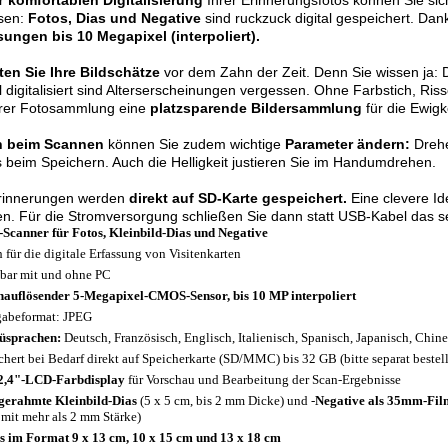
er
komfortablen Digitalisierung
Ihrer Erinnerungsfotos können Sie sic
ssen:
Fotos, Dias und Negative
sind ruckzuck digital gespeichert. D
sungen bis 10 Megapixel (interpoliert).
ten Sie Ihre Bildschätze
vor dem Zahn der Zeit. Denn Sie wissen ja: 
 digitalisiert sind Alterserscheinungen vergessen. Ohne Farbstich, R
hrer Fotosammlung eine
platzsparende Bildersammlung
für die Ewigke
h beim Scannen
können Sie zudem wichtige
Parameter ändern:
Drehe
s beim Speichern. Auch die Helligkeit justieren Sie im Handumdrehen.
Erinnerungen werden
direkt auf SD-Karte gespeichert.
Eine clevere I
en. Für die Stromversorgung schließen Sie dann statt USB-Kabel das s
-Scanner für Fotos, Kleinbild-Dias und Negative
 für die digitale Erfassung von Visitenkarten
bar mit und ohne PC
auflösender 5-Megapixel-CMOS-Sensor, bis 10 MP interpoliert
abeformat: JPEG
üsprachen:
Deutsch, Französisch, Englisch, Italienisch, Spanisch, Japanisch, Chine
chert bei Bedarf direkt auf Speicherkarte (SD/MMC) bis 32 GB (bitte separat bestel
2,4"-LCD-Farbdisplay
für Vorschau und Bearbeitung der Scan-Ergebnisse
gerahmte Kleinbild-Dias
(5 x 5 cm, bis 2 mm Dicke) und -
Negative als 35mm-Film
 mit mehr als 2 mm Stärke)
s im Format 9 x 13 cm, 10 x 15 cm und 13 x 18 cm