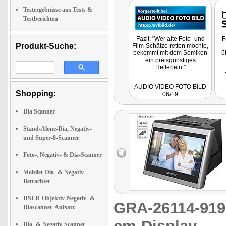
Testergebnisse aus Tests &
Testberichten
Fazit: "Wer alte Foto- und
F
Produkt-Suche:
Film-Schätze retten möchte,
bekommt mit dem Somikon
ü
ein preisgünstiges
Helferlein."
d
AUDIO VIDEO FOTO BILD
Shopping:
06/19
Dia Scanner
Stand-Alone-Dia, Negativ-
und Super-8-Scanner
Foto-, Negativ- & Dia-Scanner
Mobiler Dia- & Negativ-
Betrachter
DSLR-Objektiv-Negativ- &
GRA-26114-91
Diascanner-Aufsatz
Dia- & Negativ-Scanner