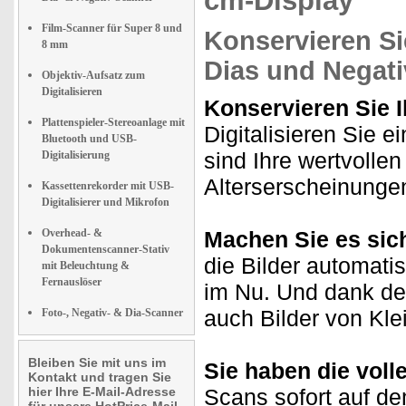
cm-Display
Film-Scanner für Super 8 und
Konservieren Si
8 mm
Dias und Negati
Objektiv-Aufsatz zum
Digitalisieren
Konservieren Sie I
Plattenspieler-Stereoanlage mit
Digitalisieren Sie e
Bluetooth und USB-
sind Ihre wertvolle
Digitalisierung
Alterserscheinunge
Kassettenrekorder mit USB-
Digitalisierer und Mikrofon
Overhead- &
Machen Sie es sich
Dokumentenscanner-Stativ
die Bilder automatis
mit Beleuchtung &
Fernauslöser
im Nu. Und dank der
auch Bilder von Kle
Foto-, Negativ- & Dia-Scanner
Bleiben Sie mit uns im
Sie haben die voll
Kontakt und tragen Sie
hier Ihre E-Mail-Adresse
Scans sofort auf de