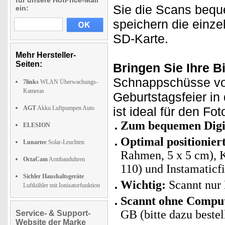
für unsere HotPrice-Mail
Sie die Scans bequ
ein:
speichern die einze
SD-Karte.
Mehr Hersteller-
Seiten:
Bringen Sie Ihre B
Schnappschüsse vom
7links
WLAN Überwachungs-
Kameras
Geburtstagsfeier in
AGT
Akku Luftpumpen Auto
ist ideal für den Fo
Zum bequemen Digit
ELESION
Optimal positioniert
Lunartec
Solar-Leuchten
Rahmen, 5 x 5 cm), K
OctaCam
Armbanduhren
110) und Instamaticf
Sichler Haushaltsgeräte
Wichtig:
Scannt nur 
Luftkühler mit Ionisatorfunktion
Scannt ohne Compu
GB (bitte dazu bestel
Service- & Support-
Website der Marke