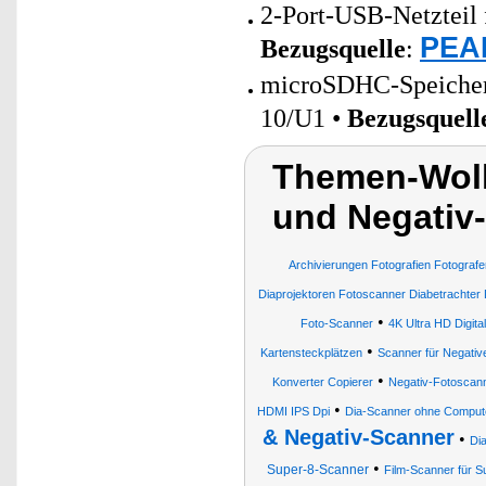
2-Port-USB-Netzteil 
PEAR
Bezugsquelle
:
microSDHC-Speicherk
10/U1 •
Bezugsquell
Themen-Wolk
und Negativ
Archivierungen Fotografien Fotografe
Diaprojektoren Fotoscanner Diabetrachter 
•
Foto-Scanner
4K Ultra HD Digita
•
Kartensteckplätzen
Scanner für Negativ
•
Konverter Copierer
Negativ-Fotoscan
•
HDMI IPS Dpi
Dia-Scanner ohne Comput
& Negativ-Scanner
•
Di
•
Super-8-Scanner
Film-Scanner für S