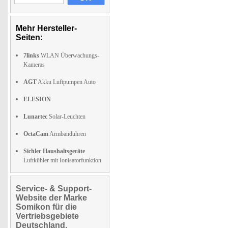
Mehr Hersteller-
Seiten:
7links
WLAN Überwachungs-
Kameras
AGT
Akku Luftpumpen Auto
ELESION
Lunartec
Solar-Leuchten
OctaCam
Armbanduhren
Sichler Haushaltsgeräte
Luftkühler mit Ionisatorfunktion
Service- & Support-
Website der Marke
Somikon für die
Vertriebsgebiete
Deutschland,