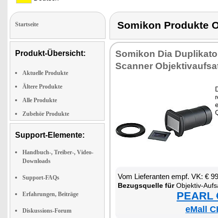
Somikon Produkte 
Startseite
So­mi­kon Dia Du­pli­ka­tor
Produkt-Übersicht:
Scan­ner Ob­jek­tiv­auf­sa
Aktuelle Produkte
Ältere Produkte
D
r
Alle Produkte
e
Q
Zubehör Produkte
Support-Elemente:
Handbuch-, Treiber-, Video-
Downloads
Vom Lie­fe­ran­ten empf. VK: € 9
Support-FAQs
Be­zugs­quel­le für
Ob­jek­tiv-Auf­satz 
PEARL €
Erfahrungen, Beiträge
eMall C
Diskussions-Forum