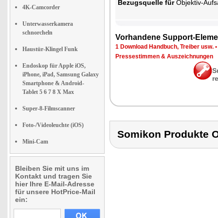
Be­zugs­quel­le für
Ob­jek­tiv-Auf­satz 
4K-Camcorder
Unterwasserkamera
schnorcheln
Vor­han­de­ne Sup­port-Ele­me
1 Down­load Hand­buch, Trei­ber usw.
Haustür-Klingel Funk
Pres­se­stim­men & Aus­zeich­nun­gen
Endoskop für Apple iOS,
S
iPhone, iPad, Samsung Galaxy
r
Smartphone & Android-
Tablet 5 6 7 8 X Max
Super-8-Filmscanner
Foto-/Videoleuchte (iOS)
Somikon Produkte 
Mini-Cam
Bleiben Sie mit uns im
Kontakt und tragen Sie
hier Ihre E-Mail-Adresse
für unsere HotPrice-Mail
ein: