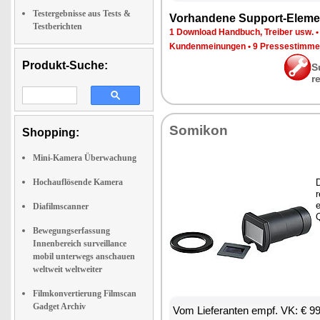
Testergebnisse aus Tests &
Vor­han­de­ne Sup­port-Ele­me
Testberichten
1 Down­load Hand­buch, Trei­ber usw.
Kun­den­mei­nun­gen
•
9 Pres­se­stim­m
Produkt-Suche:
S
r
So­mi­kon
Shopping:
Mini-Kamera Überwachung
Hochauflösende Kamera
D
r
e
Diafilmscanner
Q
Bewegungserfassung
Innenbereich surveillance
mobil unterwegs anschauen
weltweit weltweiter
Filmkonvertierung Filmscan
Gadget Archiv
Vom Lie­fe­ran­ten empf. VK: € 9