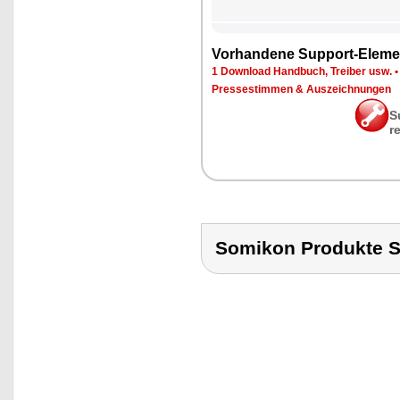
Vor­han­de­ne Sup­port-Ele­me
1 Down­load Hand­buch, Trei­ber usw.
Pres­se­stim­men & Aus­zeich­nun­gen
S
r
Somikon Produkte