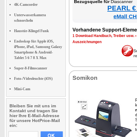
Be­zugs­quel­le für
Diascan­ner
4K-Camcorder
PEARL € 
Unterwasserkamera
eMall CH
schnorcheln
Vor­han­de­ne Sup­port-Ele­me
Haustür-Klingel Funk
1 Down­load Hand­buch, Trei­ber usw.
Endoskop für Apple iOS,
Aus­zeich­nun­gen
iPhone, iPad, Samsung Galaxy
S
Smartphone & Android-
r
Tablet 5 6 7 8 X Max
Super-8-Filmscanner
So­mi­kon
Foto-/Videoleuchte (iOS)
Mini-Cam
R
k
Bleiben Sie mit uns im
Kontakt und tragen Sie
d
hier Ihre E-Mail-Adresse
S
für unsere HotPrice-Mail
ein: