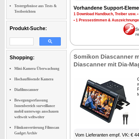
Testergebnisse aus Tests &
Vor­han­de­ne Sup­port-Ele­me
Testberichten
1 Down­load Hand­buch, Trei­ber usw.
•
1 Pres­se­stim­men & Aus­zeich­nun­g
Produkt-Suche:
S
r
So­mi­kon Diascan­ner mi
Shopping:
Diascan­ner mit Dia-Ma­
Mini-Kamera Überwachung
Hochauflösende Kamera
G
r
P
Diafilmscanner
t
Bewegungserfassung
Innenbereich surveillance
mobil unterwegs anschauen
weltweit weltweiter
Filmkonvertierung Filmscan
Gadget Archiv
Vom Lie­fe­ran­ten empf. VK: € 4