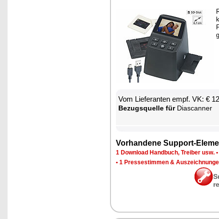
R
k
F
g
Vom Lie­fe­ran­ten empf. VK: € 1
Be­zugs­quel­le für
Diascan­ner
Vor­han­de­ne Sup­port-Ele­me
1 Down­load Hand­buch, Trei­ber usw.
•
1 Pres­se­stim­men & Aus­zeich­nun­g
S
r