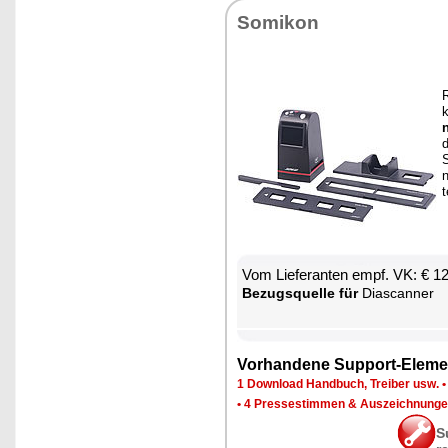
So­mi­kon
R
k
d
S
Vom Lie­fe­ran­ten empf. VK: € 1
Be­zugs­quel­le für
Diascan­ner
Vor­han­de­ne Sup­port-Ele­me
1 Down­load Hand­buch, Trei­ber usw.
•
4 Pres­se­stim­men & Aus­zeich­nun­g
S