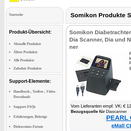
Somikon Produkte
Startseite
So­mi­kon Dia­be­trach­te
Produkt-Übersicht:
Dia Scan­ner, Dia und Ne
Aktuelle Produkte
ner
Ältere Produkte
R
k
Alle Produkte
F
g
Zubehör Produkte
Support-Elemente:
Handbuch-, Treiber-, Video-
Downloads
Vom Lie­fe­ran­ten empf. VK: € 1
Support-FAQs
Be­zugs­quel­le für
Diascan­ner
PEARL €
Erfahrungen, Beiträge
eMall C
Diskussions-Forum