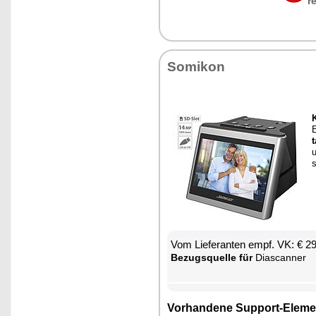
r
So­mi­kon
K
E
t
u
s
Vom Lie­fe­ran­ten empf. VK: € 2
Be­zugs­quel­le für
Diascan­ner
Vor­han­de­ne Sup­port-Ele­me