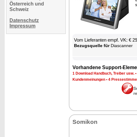
Österreich und
s
Schweiz
Datenschutz
Impressum
Vom Lie­fe­ran­ten empf. VK: € 2
Be­zugs­quel­le für
Diascan­ner
Vor­han­de­ne Sup­port-Ele­me
1 Down­load Hand­buch, Trei­ber usw.
Kun­den­mei­nun­gen
•
4 Pres­se­stim­m
S
r
So­mi­kon