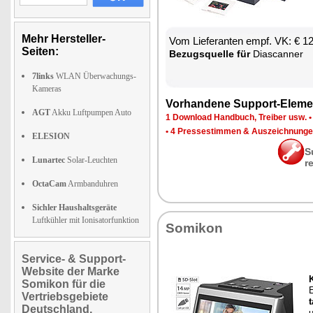
Mehr Hersteller-
Vom Lie­fe­ran­ten empf. VK: € 1
Seiten:
Be­zugs­quel­le für
Diascan­ner
7links
WLAN Überwachungs-
Kameras
Vor­han­de­ne Sup­port-Ele­me
AGT
Akku Luftpumpen Auto
1 Down­load Hand­buch, Trei­ber usw.
•
4 Pres­se­stim­men & Aus­zeich­nun­g
ELESION
S
Lunartec
Solar-Leuchten
r
OctaCam
Armbanduhren
Sichler Haushaltsgeräte
Luftkühler mit Ionisatorfunktion
So­mi­kon
Service- & Support-
Website der Marke
K
Somikon für die
E
Vertriebsgebiete
t
Deutschland,
u