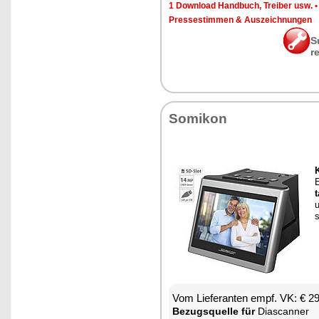
1 Down­load Hand­buch, Trei­ber usw.
Pres­se­stim­men & Aus­zeich­nun­gen
S
r
So­mi­kon
K
E
t
u
s
Vom Lie­fe­ran­ten empf. VK: € 2
Be­zugs­quel­le für
Diascan­ner